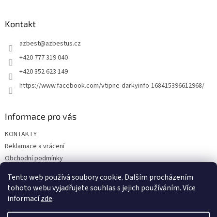
á
d
p
a
a
Kontakt
c
t
í
azbest
@
azbestus.cz
í
p
r
+420 777 319 040
v
+420 352 623 149
k
y
https://www.facebook.com/vtipne-darkyinfo-168415396612968/
v
ý
p
Informace pro vás
i
s
KONTAKTY
u
Reklamace a vrácení
Obchodní podmínky
Podmínky ochrany osobních údajů
Tento web používá soubory cookie. Dalším procházením
Doprava a platba
tohoto webu vyjadřujete souhlas s jejich používáním. Více
informací
zde
.