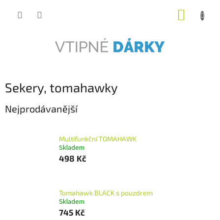
Přejít
NÁKUP
na
obsah
KOŠÍK
Sekery, tomahawky
Nejprodávanější
Multifunkční TOMAHAWK
Skladem
498 Kč
Tomahawk BLACK s pouzdrem
Skladem
745 Kč