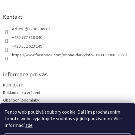
á
p
a
Kontakt
t
azbest
@
azbestus.cz
í
+420 777 319 040
+420 352 623 149
https://www.facebook.com/vtipne-darkyinfo-168415396612968/
Informace pro vás
KONTAKTY
Reklamace a vrácení
Obchodní podmínky
Podmínky ochrany osobních údajů
Tento web používá soubory cookie. Dalším procházením
Doprava a platba
tohoto webu vyjadřujete souhlas s jejich používáním. Více
informací
zde
.