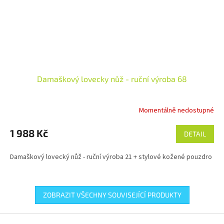
Damaškový lovecky nůž - ruční výroba 68
Momentálně nedostupné
1 988 Kč
DETAIL
Damaškový lovecký nůž - ruční výroba 21 + stylové kožené pouzdro
ZOBRAZIT VŠECHNY SOUVISEJÍCÍ PRODUKTY
Z