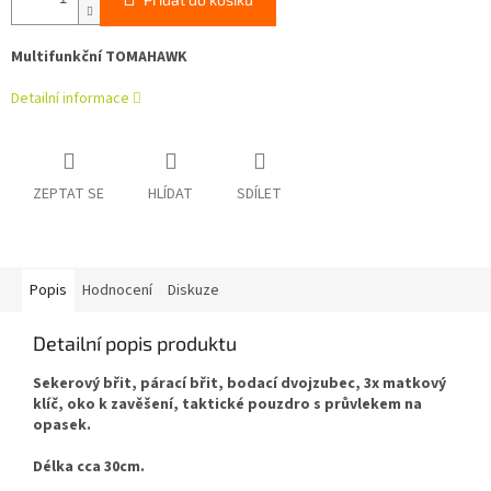
Multifunkční TOMAHAWK
Detailní informace
ZEPTAT SE
HLÍDAT
SDÍLET
Popis
Hodnocení
Diskuze
Detailní popis produktu
Sekerový břit, párací břit, bodací dvojzubec, 3x matkový
klíč, oko k zavěšení, taktické pouzdro s průvlekem na
opasek.
Délka cca 30cm.