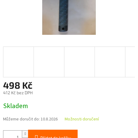
498 Kč
412 Kč bez DPH
Měrná
Skladem
cena:
Můžeme doručit do:
10.8.2026
Možnosti doručení
Přidat do košíku