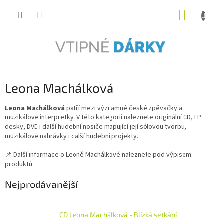
Přejít
NÁKUP
na
obsah
KOŠÍK
Leona Machálková
Leona Machálková
patří mezi významné české zpěvačky a
muzikálové interpretky. V této kategorii naleznete originální CD, LP
desky, DVD i další hudební nosiče mapující její sólovou tvorbu,
muzikálové nahrávky i další hudební projekty.
📌 Další informace o Leoně Machálkové naleznete pod výpisem
produktů.
Nejprodávanější
CD Leona Machálková - Blízká setkání