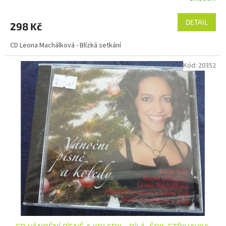
DETAIL
298 Kč
CD Leona Machálková - Blízká setkání
Kód:
20352