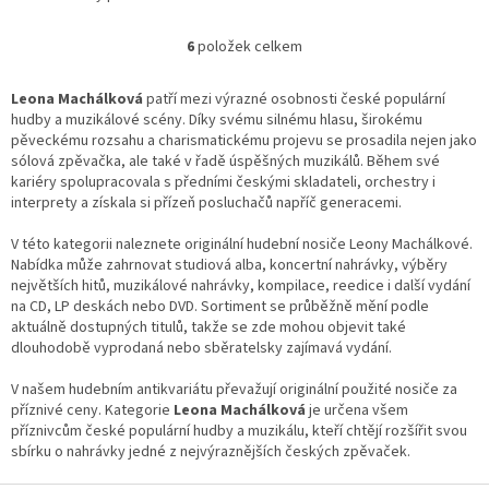
6
položek celkem
O
v
l
Leona Machálková
patří mezi výrazné osobnosti české populární
á
hudby a muzikálové scény. Díky svému silnému hlasu, širokému
d
pěveckému rozsahu a charismatickému projevu se prosadila nejen jako
a
sólová zpěvačka, ale také v řadě úspěšných muzikálů. Během své
c
kariéry spolupracovala s předními českými skladateli, orchestry i
í
interprety a získala si přízeň posluchačů napříč generacemi.
p
r
V této kategorii naleznete originální hudební nosiče Leony Machálkové.
v
Nabídka může zahrnovat studiová alba, koncertní nahrávky, výběry
k
největších hitů, muzikálové nahrávky, kompilace, reedice i další vydání
y
na CD, LP deskách nebo DVD. Sortiment se průběžně mění podle
v
aktuálně dostupných titulů, takže se zde mohou objevit také
ý
dlouhodobě vyprodaná nebo sběratelsky zajímavá vydání.
p
i
V našem hudebním antikvariátu převažují originální použité nosiče za
s
příznivé ceny. Kategorie
Leona Machálková
je určena všem
u
příznivcům české populární hudby a muzikálu, kteří chtějí rozšířit svou
sbírku o nahrávky jedné z nejvýraznějších českých zpěvaček.