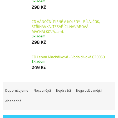
Skladem
298 Kč
CD VÁNOČNÍ PÍSNĚ A KOLEDY - BÍLÁ, ČOK,
STŘIHAVKA, TESAŘÍCI, NAVAROVÁ,
MACHÁLKOVÁ...atd.
Skladem
298 Kč
CD Leona Machálková - Voda divoká ( 2005 )
Skladem
249 Kč
Ř
a
Doporučujeme
Nejlevnější
Nejdražší
Nejprodávanější
z
e
Abecedně
n
í