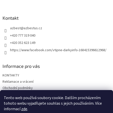
Z
á
p
a
Kontakt
t
azbest
@
azbestus.cz
í
+420 777 319 040
+420 352 623 149
https://www.facebook.com/vtipne-darkyinfo-168415396612968/
Informace pro vás
KONTAKTY
Reklamace a vrácení
Obchodní podmínky
Podmínky ochrany osobních údajů
Tento web používá soubory cookie. Dalším procházením
Doprava a platba
tohoto webu vyjadřujete souhlas s jejich používáním. Více
informací
zde
.