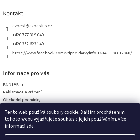
p
a
Kontakt
t
azbest
@
azbestus.cz
í
+420 777 319 040
+420 352 623 149
https://www.facebook.com/vtipne-darkyinfo-168415396612968/
Informace pro vás
KONTAKTY
Reklamace a vrácení
Obchodní podmínky
Podmínky ochrany osobních údajů
Tento web používá soubory cookie. Dalším procházením
Doprava a platba
tohoto webu vyjadřujete souhlas s jejich používáním. Více
informací
zde
.