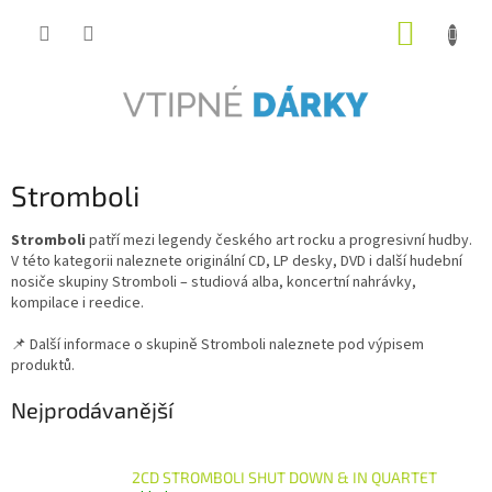
Přejít
NÁKUP
na
obsah
KOŠÍK
Stromboli
Stromboli
patří mezi legendy českého art rocku a progresivní hudby.
V této kategorii naleznete originální CD, LP desky, DVD i další hudební
nosiče skupiny Stromboli – studiová alba, koncertní nahrávky,
kompilace i reedice.
📌 Další informace o skupině Stromboli naleznete pod výpisem
produktů.
Nejprodávanější
2CD STROMBOLI SHUT DOWN & IN QUARTET