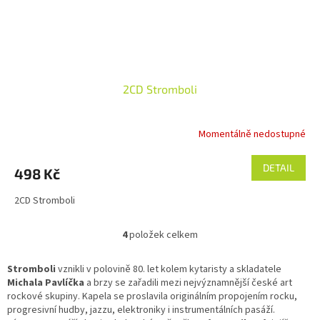
2CD Stromboli
Momentálně nedostupné
DETAIL
498 Kč
2CD Stromboli
4
položek celkem
O
v
l
Stromboli
vznikli v polovině 80. let kolem kytaristy a skladatele
á
Michala Pavlíčka
a brzy se zařadili mezi nejvýznamnější české art
d
rockové skupiny. Kapela se proslavila originálním propojením rocku,
a
progresivní hudby, jazzu, elektroniky i instrumentálních pasáží.