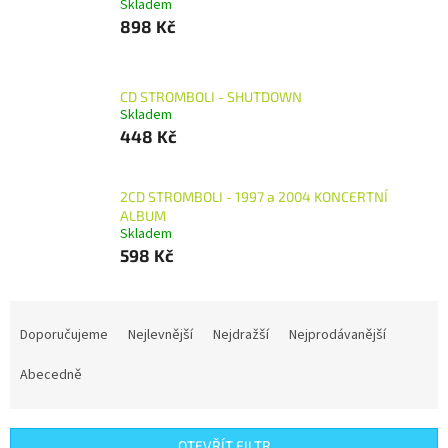
Skladem
898 Kč
CD STROMBOLI - SHUTDOWN
Skladem
448 Kč
2CD STROMBOLI - 1997 a 2004 KONCERTNÍ
ALBUM
Skladem
598 Kč
Ř
a
Doporučujeme
Nejlevnější
Nejdražší
Nejprodávanější
z
e
Abecedně
n
í
p
OTEVŘÍT FILTR