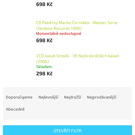
698 Kč
CD Paběrky Marko Čermáka - Master Serie
(Venkow Records 1998)
Momentálně nedostupné
698 Kč
2CD Jakub Smolík - 36 Nejkrásnějších balad
(2006)
Skladem
298 Kč
Ř
a
Doporučujeme
Nejlevnější
Nejdražší
Nejprodávanější
z
e
Abecedně
n
í
p
OTEVŘÍT FILTR