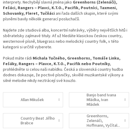
interprety. Nechybějí slavná jména jako
Greenhorns (Zelenáči),
Fešáci, Rangers – Plavci, K.T.O., Pacifik, Poutníci, Taxmeni,
Schovanky, Fleret, Tučňáci
ani řada dalších skupin, které svými
písněmi bavily několik generací posluchačů.
Najdete zde studiová alba, koncertní nahrávky, výběry největších hitů i
sběratelsky zajímavé tituly. Ať už hledáte klasickou českou country,
westernové písně, bluegrass nebo melodický country folk, v této
kategorii si určitě vyberete.
Pokud máte rádi
Michala Tučného, Greenhorns, Tomáše Linku,
Fešáky, Rangers – Plavce, K.T.O., Pacifik nebo Poutníky
,
prohlédněte si celou naši nabídku. Česká a slovenská country hudba
dodnes dokazuje, že poctivé písničky, skvělé muzikantské výkony a
silné melodie nikdy neztrácejí své kouzlo.
Banjo band Ivana
Allan Mikušek
Mládka, Ivan
Mládek
Greenhorns,
Country Beat Jiřího
Zelenáči,
Brabce
Hoffmann, Vyčítal...