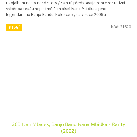
Dvojalbum Banjo Band Story / 50 hitů představuje reprezentativní
výběr padesáti nejznámějších písní Ivana Mládka a jeho
legendárního Banjo Bandu. Kolekce vyšla v roce 2006 a...
Kód:
21620
S folií
2CD Ivan Mládek, Banjo Band Ivana Mládka - Rarity
(2022)