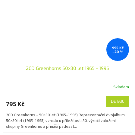
995 Kč
–20 %
2CD Greenhorns 50x30 let 1965 - 1995
Skladem
Průměrné
hodnocení
produktu
DETAIL
795 Kč
je
5,0
2CD Greenhorns – 50×30 let (1965–1995) Reprezentační dvojalbum
z
50×30 let (1965–1995) vzniklo u příležitosti 30. výročí založení
5
skupiny Greenhorns a přináší padesát...
hvězdiček.