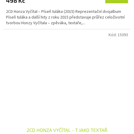
498 Kč
2CD Honza Vyčítal – Píseň tuláka (2015) Reprezentační dvojalbum
Píseň tuláka a další hity z roku 2015 představuje průřez celoživotní
tvorbou Honzy Vyčítala – zpěváka, textaře,...
Kód:
15093
2CD HONZA VYČÍTAL - T JAKO TEXTAŘ