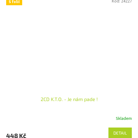
Kód:
24227
S folií
2CD K.T.O. - Je nám pade !
Skladem
DETAIL
448 Kč