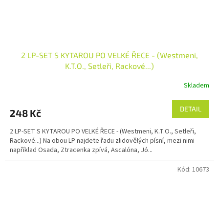
2 LP-SET S KYTAROU PO VELKÉ ŘECE - (Westmeni,
K.T.O., Setleři, Rackové...)
Skladem
DETAIL
248 Kč
2 LP-SET S KYTAROU PO VELKÉ ŘECE - (Westmeni, K.T.O., Setleři,
Rackové...) Na obou LP najdete řadu zlidovělých písní, mezi nimi
například Osada, Ztracenka zpívá, Ascalóna, Jó...
Kód:
10673