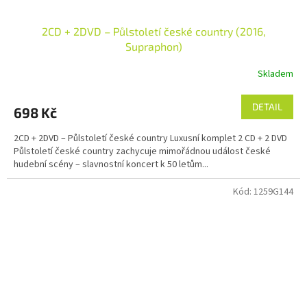
2CD + 2DVD – Půlstoletí české country (2016,
Supraphon)
Skladem
DETAIL
698 Kč
2CD + 2DVD – Půlstoletí české country Luxusní komplet 2 CD + 2 DVD
Půlstoletí české country zachycuje mimořádnou událost české
hudební scény – slavnostní koncert k 50 letům...
Kód:
1259G144