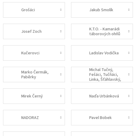
Grošáci
Jakub Smolík
K.T.O. - Kamarádi
Josef Zoch
táborových ohňů
Kučerovci
Ladislav Vodička
Michal Tučný,
Marko Čermák,
Fešáci, Tučňáci,
Paběrky
Linka, Šťáhlavský,
Brümer ...
Mirek Černý
Naďa Urbánková
NADORAZ
Pavel Bobek