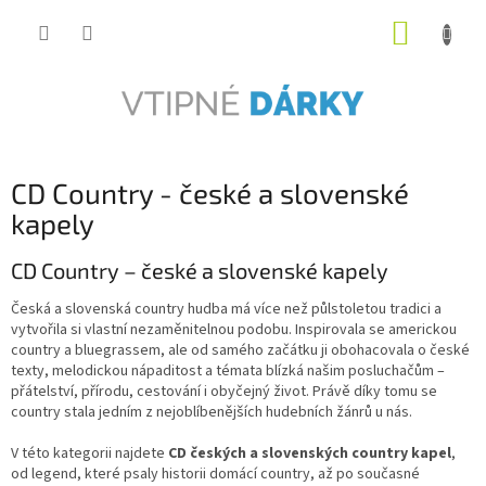
Přejít
NÁKUP
na
obsah
KOŠÍK
CD Country - české a slovenské
kapely
CD Country – české a slovenské kapely
Česká a slovenská country hudba má více než půlstoletou tradici a
vytvořila si vlastní nezaměnitelnou podobu. Inspirovala se americkou
country a bluegrassem, ale od samého začátku ji obohacovala o české
texty, melodickou nápaditost a témata blízká našim posluchačům –
přátelství, přírodu, cestování i obyčejný život. Právě díky tomu se
country stala jedním z nejoblíbenějších hudebních žánrů u nás.
V této kategorii najdete
CD českých a slovenských country kapel
,
od legend, které psaly historii domácí country, až po současné