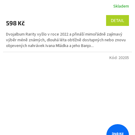
Skladem
DETAIL
598 Kč
Dvojalbum Rarity vyšlo v roce 2022 a přináší mimořádně zajímavý
výběr méně známých, dlouhá léta obtížně dostupných nebo znovu
objevených nahrávek Ivana Mládka a jeho Banjo...
Kód:
20205
348 Kč