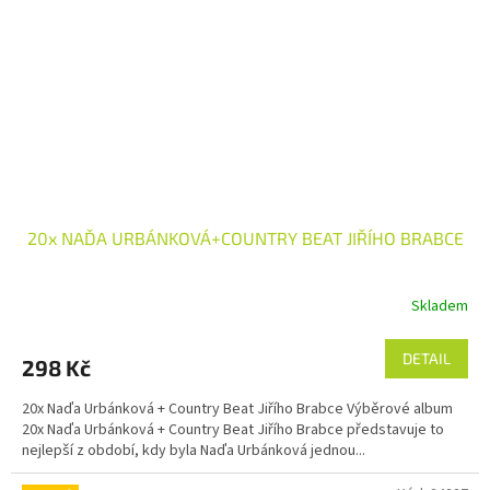
20x NAĎA URBÁNKOVÁ+COUNTRY BEAT JIŘÍHO BRABCE
Skladem
DETAIL
298 Kč
20x Naďa Urbánková + Country Beat Jiřího Brabce Výběrové album
20x Naďa Urbánková + Country Beat Jiřího Brabce představuje to
nejlepší z období, kdy byla Naďa Urbánková jednou...