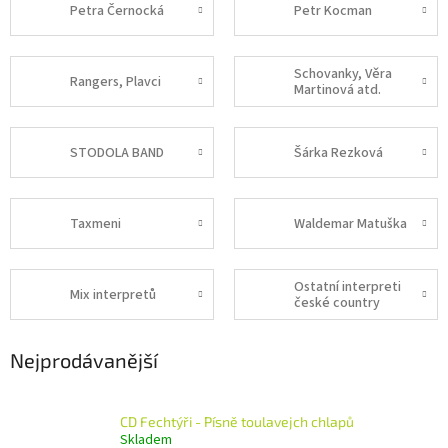
Petra Černocká
Petr Kocman
Schovanky, Věra
Rangers, Plavci
Martinová atd.
STODOLA BAND
Šárka Rezková
Taxmeni
Waldemar Matuška
Ostatní interpreti
Mix interpretů
české country
Nejprodávanější
CD Fechtýři - Písně toulavejch chlapů
Skladem