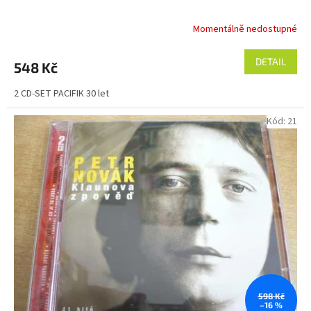
Momentálně nedostupné
DETAIL
548 Kč
2 CD-SET PACIFIK 30 let
Kód:
21
598 Kč
–16 %