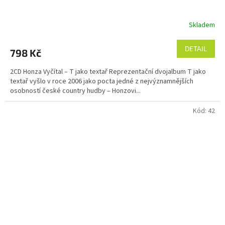
Skladem
DETAIL
798 Kč
2CD Honza Vyčítal – T jako textař Reprezentační dvojalbum T jako
textař vyšlo v roce 2006 jako pocta jedné z nejvýznamnějších
osobností české country hudby – Honzovi...
Kód:
42