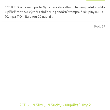
2CD K.T.O. – Je nám pade! Výběrové dvojalbum Je nám pade! vzniklo
u příležitosti 50. výročí založení legendární trampské skupiny K.T.O.
(Kampa T.O.). Na dvou CD nabízí...
Kód:
27
2CD - Jiří Šlitr ,Jiří Suchý - Největší Hity 2