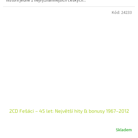
historii jedné z nejvýznamnějších českých...
Kód:
24233
2CD Fešáci – 45 let: Největší hity & bonusy 1967–2012
Skladem