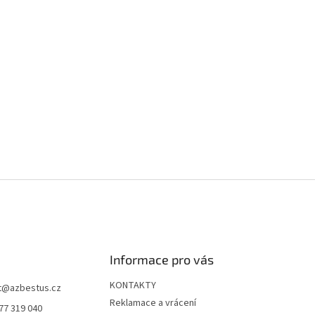
Informace pro vás
KONTAKTY
t
@
azbestus.cz
Reklamace a vrácení
77 319 040