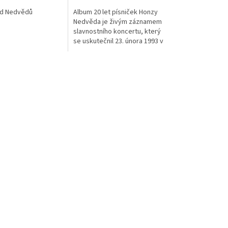
od Nedvědů
Album 20 let písniček Honzy
Nedvěda je živým záznamem
slavnostního koncertu, který
se uskutečnil 23. února 1993 v
Domě stavbařů v Brně. Honza
Nedvěd zde společně se svým
bratrem...