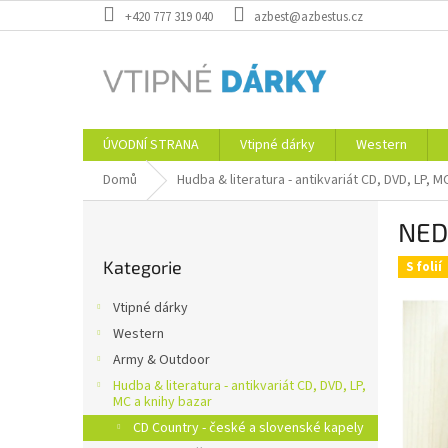
Přejít
+420 777 319 040
azbest@azbestus.cz
na
obsah
ÚVODNÍ STRANA
Vtipné dárky
Western
Domů
Hudba & literatura - antikvariát CD, DVD, LP, M
P
NED
o
Přeskočit
s
Kategorie
kategorie
S folií
t
r
Vtipné dárky
a
Western
n
Army & Outdoor
n
í
Hudba & literatura - antikvariát CD, DVD, LP,
MC a knihy bazar
p
CD Country - české a slovenské kapely
a