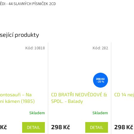
ĚDI - 44 SLAVNÝCH PÍSNIČEK 2CD
sející produkty
Kód:
10818
Kód:
282
398 Kč
–25 %
ontosauři – Na
CD BRATŘI NEDVĚDOVÉ &
CD 14 ne
ni kámen (1985)
SPOL. - Balady
Skladem
Skladem
 Kč
298 Kč
298 Kč
DETAIL
DETAIL