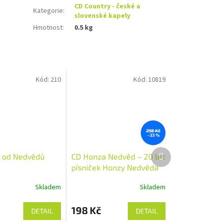
CD Country - české a
Kategorie
:
slovenské kapely
Hmotnost
:
0.5 kg
Kód:
210
Kód:
10819
298 Kč
–33 %
Další
j od Nedvědů
CD Honza Nedvěd – 20 let
produkt
písniček Honzy Nedvěda
(1993)
Skladem
Skladem
198 Kč
DETAIL
DETAIL