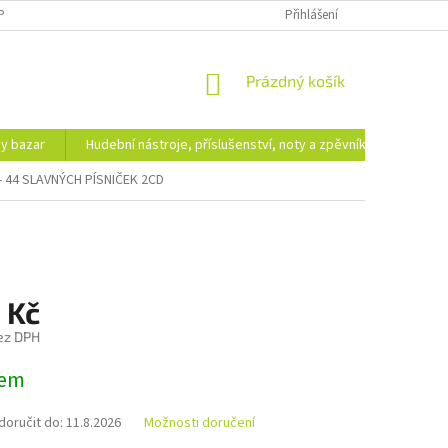
PODMÍNKY OCHRANY OSOBNÍCH ÚDAJŮ
DOPRAVA A PLATBA
Přihlášení
NÁKUPNÍ
Prázdný košík
KOŠÍK
hy bazar
Hudební nástroje, příslušenství, noty a zpěvníky
Ezote
- 44 SLAVNÝCH PÍSNIČEK 2CD
 Kč
ez DPH
dem
oručit do:
11.8.2026
Možnosti doručení