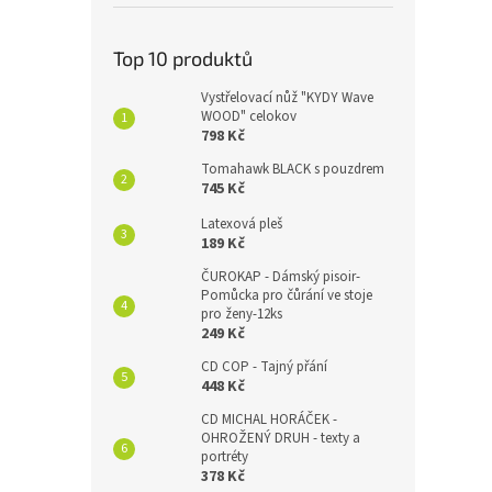
Top 10 produktů
Vystřelovací nůž "KYDY Wave
WOOD" celokov
798 Kč
Tomahawk BLACK s pouzdrem
745 Kč
Latexová pleš
189 Kč
ČUROKAP - Dámský pisoir-
Pomůcka pro čůrání ve stoje
pro ženy-12ks
249 Kč
CD COP - Tajný přání
448 Kč
CD MICHAL HORÁČEK -
OHROŽENÝ DRUH - texty a
portréty
378 Kč