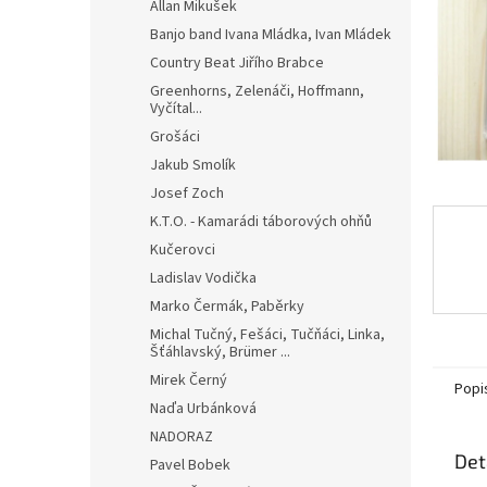
n
Allan Mikušek
e
Banjo band Ivana Mládka, Ivan Mládek
l
Country Beat Jiřího Brabce
Greenhorns, Zelenáči, Hoffmann,
Vyčítal...
Grošáci
Jakub Smolík
Josef Zoch
K.T.O. - Kamarádi táborových ohňů
Kučerovci
Ladislav Vodička
Marko Čermák, Paběrky
Michal Tučný, Fešáci, Tučňáci, Linka,
Šťáhlavský, Brümer ...
Mirek Černý
Popi
Naďa Urbánková
NADORAZ
Det
Pavel Bobek