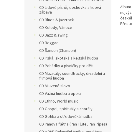
CD Rock & Pop – zahraniční interpreti
Album 
CD Lidové písně, dechovka a lidová
zábava
nejvý
českéh
CD Blues & jazzrock
Přesto
CD Koledy, Vánoce
vznikl
první 
CD Jazz & swing
roce...
CD Reggae
CD Šanson (Chanson)
CD Irská, skotská a keltská hudba
CD Pohádky a písničky pro děti
CD Muzikály, soundtracky, divadelní a
filmová hudba
CD Mluvené slovo
CD Vážná hudba a opera
CD Ethno, World music
CD Gospel, spirituály a chorály
CD Gotika a středověká hudba
CD Panova flétna (Pan Flute, Pan Pipes)