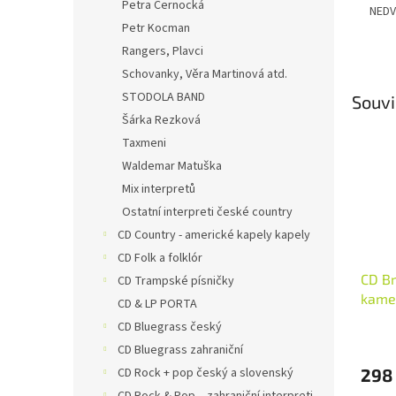
Petra Černocká
NEDV
Petr Kocman
Rangers, Plavci
Schovanky, Věra Martinová atd.
STODOLA BAND
Souvi
Šárka Rezková
Taxmeni
Waldemar Matuška
Mix interpretů
Ostatní interpreti české country
CD Country - americké kapely kapely
CD Folk a folklór
CD Br
CD Trampské písničky
kame
CD & LP PORTA
CD Bluegrass český
CD Bluegrass zahraniční
298
CD Rock + pop český a slovenský