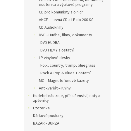
CD a DVD Relaxační hudba, meditace,
esoterika a výukové programy
CD pro komunisty a o nich
AKCE – Levná CD a LP do 200 Kč
CD Audioknihy
DVD - Hudba, filmy, dokumenty
DVD HUDBA
DVD FILMY a ostatní
LP vinylové desky
Folk, country, tramp, bluegrass
Rock & Pop & Blues + ostatní
MC – Magnetofonové kazety
Antikvariát – Knihy
Hudební nástroje, příslušenství, noty a
zpěvníky
Ezoterika
Dárkové poukazy
BAZAR - BURZA