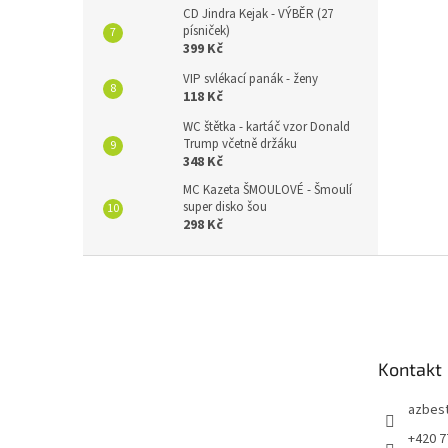
CD Jindra Kejak - VÝBĚR (27
písniček)
399 Kč
VIP svlékací panák - ženy
118 Kč
WC štětka - kartáč vzor Donald
Trump včetně držáku
348 Kč
MC Kazeta ŠMOULOVÉ - Šmoulí
super disko šou
298 Kč
Z
á
p
a
t
Kontakt
í
azbes
+420 7