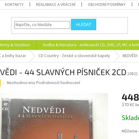
KONTAKTY
REKLAMACE A VRÁCENÍ
OBCHODNÍ PODMÍNKY
HLEDAT
Army & Outdoor
Hudba & literatura - antikvariát CD, DVD, LP, MC a kni
C a knihy bazar
CD Country - české a slovenské kapely
NEDVĚDI 
VĚDI - 44 SLAVNÝCH PÍSNIČEK 2CD
10821
Průměrné
Neohodnoceno
Podrobnosti hodnocení
hodnocení
produktu
448
je
370 Kč b
0,0
z
Měrná
Skla
5
cena:
hvězdiček.
Můžeme d