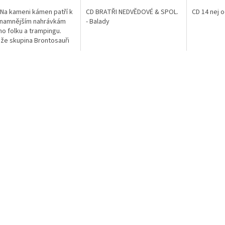
Na kameni kámen patří k
CD BRATŘI NEDVĚDOVÉ & SPOL.
CD 14 nej 
znamnějším nahrávkám
- Balady
o folku a trampingu.
že skupina Brontosauři
a už v roce 1972, své
řadové album vydala až v