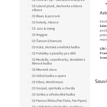
CD Rock & Pop – zahraniční interpreti
CD Lidové písně, dechovka a lidová
zábava
Azb
CD Blues & jazzrock
Exist
CD Koledy, Vánoce
kám
CD Jazz & swing
pozd
CD Reggae
jedn
nepot
CD Šanson (Chanson)
CD Irská, skotská a keltská hudba
Líbí
Fran
CD Pohádky a písničky pro děti
tram
CD Muzikály, soundtracky, divadelní a
filmová hudba
CD Mluvené slovo
CD Vážná hudba a opera
Souvi
CD Ethno, World music
CD Gospel, spirituály a chorály
CD Gotika a středověká hudba
CD Panova flétna (Pan Flute, Pan Pipes)