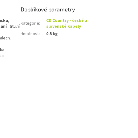
Doplňkové parametry
ásku,
CD Country - české a
Kategorie
:
tání
i titulní
slovenské kapely
h
Hmotnost
:
0.5 kg
alech.
íka
da