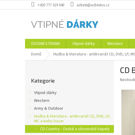
Přejít
+420 777 319 040
azbest@azbestus.cz
na
obsah
ÚVODNÍ STRANA
Vtipné dárky
Western
Domů
Hudba & literatura - antikvariát CD, DVD, LP, M
P
CD 
o
Přeskočit
s
Průměr
Neohod
Kategorie
kategorie
t
hodnoce
r
produkt
Vtipné dárky
a
je
Western
0,0
n
z
Army & Outdoor
n
5
í
Hudba & literatura - antikvariát CD, DVD, LP,
hvězdič
MC a knihy bazar
p
CD Country - české a slovenské kapely
a