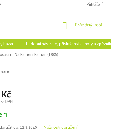
PODMÍNKY OCHRANY OSOBNÍCH ÚDAJŮ
DOPRAVA A PLATBA
Přihlášení
NÁKUPNÍ
Prázdný košík
KOŠÍK
hy bazar
Hudební nástroje, příslušenství, noty a zpěvníky
Ezote
osauři – Na kameni kámen (1985)
10818
 Kč
ez DPH
dem
oručit do:
12.8.2026
Možnosti doručení