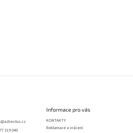
Informace pro vás
KONTAKTY
t
@
azbestus.cz
Reklamace a vrácení
77 319 040