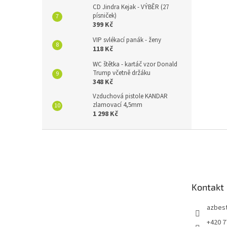
CD Jindra Kejak - VÝBĚR (27
písniček)
399 Kč
VIP svlékací panák - ženy
118 Kč
WC štětka - kartáč vzor Donald
Trump včetně držáku
348 Kč
Vzduchová pistole KANDAR
zlamovací 4,5mm
1 298 Kč
Z
á
p
a
t
Kontakt
í
azbes
+420 7