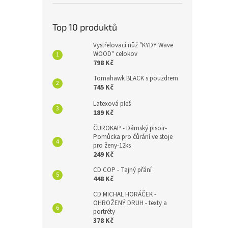
Top 10 produktů
Vystřelovací nůž "KYDY Wave
WOOD" celokov
798 Kč
Tomahawk BLACK s pouzdrem
745 Kč
Latexová pleš
189 Kč
ČUROKAP - Dámský pisoir-
Pomůcka pro čůrání ve stoje
pro ženy-12ks
249 Kč
CD COP - Tajný přání
448 Kč
CD MICHAL HORÁČEK -
OHROŽENÝ DRUH - texty a
portréty
378 Kč