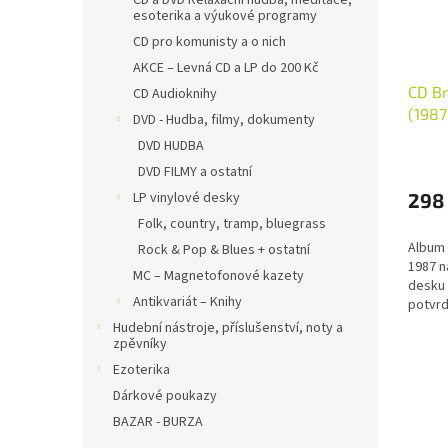
CD a DVD Relaxační hudba, meditace,
esoterika a výukové programy
CD pro komunisty a o nich
AKCE – Levná CD a LP do 200 Kč
CD Br
CD Audioknihy
(1987
DVD - Hudba, filmy, dokumenty
DVD HUDBA
DVD FILMY a ostatní
LP vinylové desky
298
Folk, country, tramp, bluegrass
Album 
Rock & Pop & Blues + ostatní
1987 
MC – Magnetofonové kazety
desku
Antikvariát – Knihy
potvrd
skupin
Hudební nástroje, příslušenství, noty a
folkov
zpěvníky
Františ
Ezoterika
Dárkové poukazy
BAZAR - BURZA