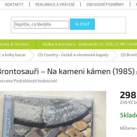
KONTAKTY
REKLAMACE A VRÁCENÍ
OBCHODNÍ PODMÍNKY
HLEDAT
Army & Outdoor
Hudba & literatura - antikvariát CD, DVD, LP, MC a kni
C a knihy bazar
CD Country - české a slovenské kapely
CD Bront
Brontosauři – Na kameni kámen (1985)
né
noceno
Podrobnosti hodnocení
ní
298
u
246 Kč b
Měrná
Skla
cena:
ek.
Můžeme d