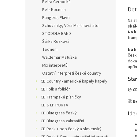
Petra Černocká
Det
Petr Kocman
Rangers, Plavci
Na a
Schovanky, Věra Martinová atd.
skál
Na 
STODOLA BAND
tram
Šárka Rezková
Taxmeni
Na 
česk
Waldemar Matuška
dokaz
Mix interpretů
upří
Ostatní interpreti české country
Sta
CD Country - americké kapely kapely
CD Folk a folklór
💿
CD
CD Trampské písničky
📀
B
CD & LP PORTA
Ide
CD Bluegrass český
CD Bluegrass zahraniční
CD Rock + pop český a slovenský