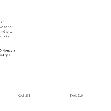
eni
íve nebo
o mě je to
ísnička
VD Honzy a
untry a
Kód:
283
Kód:
519