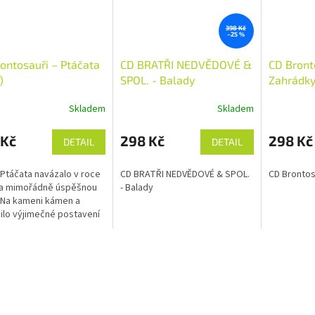
398 Kč
–25 %
ontosauři – Ptáčata
CD BRATŘI NEDVĚDOVÉ &
CD Bront
)
SPOL. - Balady
Zahrádk
Skladem
Skladem
 Kč
298 Kč
298 Kč
DETAIL
DETAIL
Ptáčata navázalo v roce
CD BRATŘI NEDVĚDOVÉ & SPOL.
CD Brontos
na mimořádně úspěšnou
- Balady
 Na kameni kámen a
ilo výjimečné postavení
y Brontosauři na české
é scéně. Jan a
ek...