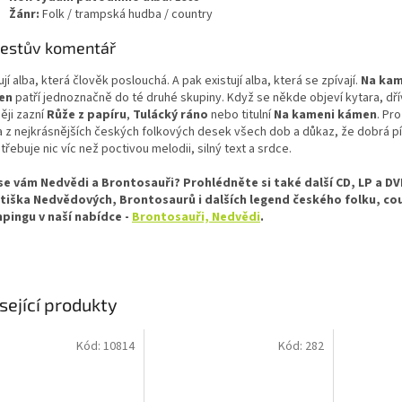
Žánr:
Folk / trampská hudba / country
estův komentář
ují alba, která člověk poslouchá. A pak existují alba, která se zpívají.
Na kam
en
patří jednoznačně do té druhé skupiny. Když se někde objeví kytara, dř
ěji zazní
Růže z papíru
,
Tulácký ráno
nebo titulní
Na kameni kámen
. Pr
a z nejkrásnějších českých folkových desek všech dob a důkaz, že dobrá p
řebuje nic víc než poctivou melodii, silný text a srdce.
 se vám Nedvědi a Brontosauři? Prohlédněte si také další CD, LP a D
tiška Nedvědových, Brontosaurů i dalších legend českého folku, co
pingu v naší nabídce -
Brontosauři, Nedvědi
.
sející produkty
Kód:
10814
Kód:
282