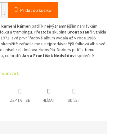
Přidat do košíku
 kameni kámen
patří k nejvýznamnějším nahrávkám
folku a trampingu. Přestože skupina
Brontosauři
vznikla
 1972, své první řadové album vydala až v roce
1985
.
okamžitě zařadila mezi nejprodávanější folková alba své
da písní z ní doslova zlidověla. Dodnes patří k tomu
u, co bratři
Jan a František Nedvědovi
společně
informace
ZEPTAT SE
HLÍDAT
SDÍLET