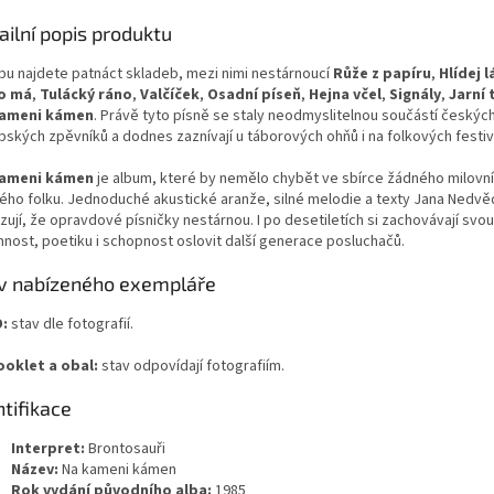
ailní popis produktu
lbu najdete patnáct skladeb, mezi nimi nestárnoucí
Růže z papíru
,
Hlídej l
o má
,
Tulácký ráno
,
Valčíček
,
Osadní píseň
,
Hejna včel
,
Signály
,
Jarní 
kameni kámen
. Právě tyto písně se staly neodmyslitelnou součástí českýc
pských zpěvníků a dodnes zaznívají u táborových ohňů i na folkových festiv
kameni kámen
je album, které by nemělo chybět ve sbírce žádného milovn
ého folku. Jednoduché akustické aranže, silné melodie a texty Jana Nedvě
ují, že opravdové písničky nestárnou. I po desetiletích si zachovávají svou
mnost, poetiku i schopnost oslovit další generace posluchačů.
v nabízeného exempláře
:
stav dle fotografií.
ooklet a obal:
stav odpovídají fotografiím.
ntifikace
Interpret:
Brontosauři
Název:
Na kameni kámen
Rok vydání původního alba:
1985