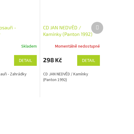
Další
osauři -
CD JAN NEDVĚD /
produkt
y
Kamínky (Panton 1992)
Skladem
Momentálně nedostupné
298 Kč
DETAIL
DETAIL
auři - Zahrádky
CD JAN NEDVĚD / Kamínky
(Panton 1992)