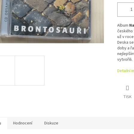
Album
Na
českého 
už v roce
Deska se 
doby a řa
nejlepším
vytvořili.
Detailní 
TISK
s
Hodnocení
Diskuze