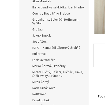
n
Allan Mikušek
e
Banjo band Ivana Mládka, Ivan Mládek
l
Country Beat Jiřího Brabce
Greenhorns, Zelenáči, Hoffmann,
Vyčítal...
Grošáci
Jakub Smolík
Josef Zoch
K.T.O. - Kamarádi táborových ohňů
Kučerovci
Ladislav Vodička
Marko Čermák, Paběrky
Michal Tučný, Fešáci, Tučňáci, Linka,
Šťáhlavský, Brümer ...
Mirek Černý
Naďa Urbánková
NADORAZ
Popi
Pavel Bobek