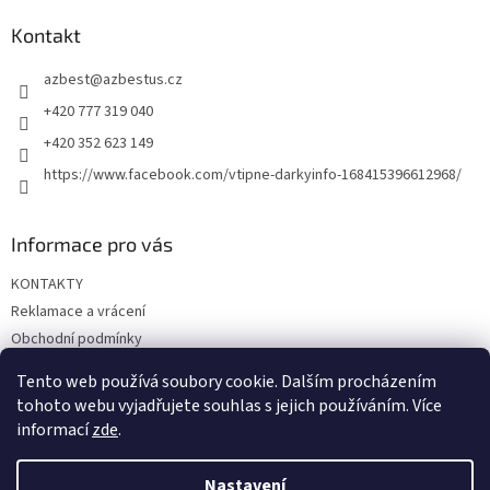
p
a
Kontakt
t
azbest
@
azbestus.cz
í
+420 777 319 040
+420 352 623 149
https://www.facebook.com/vtipne-darkyinfo-168415396612968/
Informace pro vás
KONTAKTY
Reklamace a vrácení
Obchodní podmínky
Podmínky ochrany osobních údajů
Tento web používá soubory cookie. Dalším procházením
Doprava a platba
tohoto webu vyjadřujete souhlas s jejich používáním. Více
informací
zde
.
Nastavení