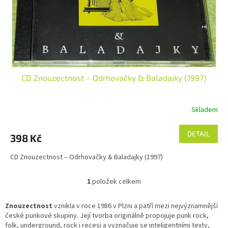
d
u
k
t
ů
CD Znouzectnost – Odrhovačky & Baladajky (1997)
Skladem
DETAIL
398 Kč
CD Znouzectnost – Odrhovačky & Baladajky (1997)
1
položek celkem
O
v
l
Znouzectnost
vznikla v roce 1986 v Plzni a patří mezi nejvýznamnější
á
české punkové skupiny. Její tvorba originálně propojuje punk rock,
d
folk, underground, rock i recesi a vyznačuje se inteligentními texty,