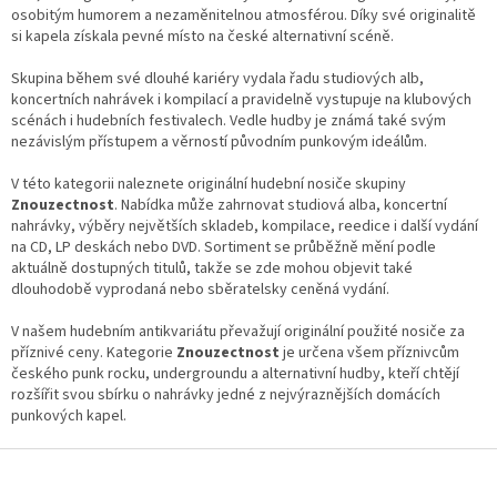
a
osobitým humorem a nezaměnitelnou atmosférou. Díky své originalitě
c
si kapela získala pevné místo na české alternativní scéně.
í
p
Skupina během své dlouhé kariéry vydala řadu studiových alb,
r
koncertních nahrávek i kompilací a pravidelně vystupuje na klubových
v
scénách i hudebních festivalech. Vedle hudby je známá také svým
k
nezávislým přístupem a věrností původním punkovým ideálům.
y
v
V této kategorii naleznete originální hudební nosiče skupiny
ý
Znouzectnost
. Nabídka může zahrnovat studiová alba, koncertní
p
nahrávky, výběry největších skladeb, kompilace, reedice i další vydání
i
na CD, LP deskách nebo DVD. Sortiment se průběžně mění podle
s
aktuálně dostupných titulů, takže se zde mohou objevit také
u
dlouhodobě vyprodaná nebo sběratelsky ceněná vydání.
V našem hudebním antikvariátu převažují originální použité nosiče za
příznivé ceny. Kategorie
Znouzectnost
je určena všem příznivcům
českého punk rocku, undergroundu a alternativní hudby, kteří chtějí
rozšířit svou sbírku o nahrávky jedné z nejvýraznějších domácích
punkových kapel.
Z
á