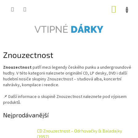
Přejít
NÁKUP
na
obsah
KOŠÍK
Znouzectnost
Znouzectnost
patří mezi legendy českého punku a undergroundové
hudby. V této kategorii naleznete originální CD, LP desky, DVD i další
hudební nosiče skupiny Znouzectnost – studiová alba, koncertní
nahrávky, kompilace i reedice.
📌 Další informace o skupině Znouzectnost naleznete pod výpisem
produktů.
Nejprodávanější
CD Znouzectnost – Odrhovačky & Baladajky
(1997)