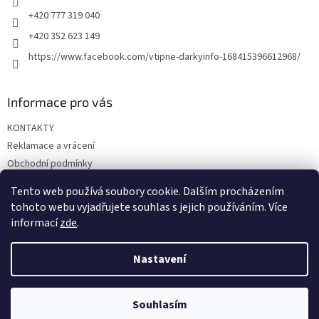
+420 777 319 040
+420 352 623 149
https://www.facebook.com/vtipne-darkyinfo-168415396612968/
Informace pro vás
KONTAKTY
Reklamace a vrácení
Obchodní podmínky
Podmínky ochrany osobních údajů
Tento web používá soubory cookie. Dalším procházením
Doprava a platba
tohoto webu vyjadřujete souhlas s jejich používáním. Více
informací
zde
.
Nastavení
Vytvořil Shoptet
Souhlasím
Copyright 2026
Vtipné dárky
. Všechna práva vyhrazena.