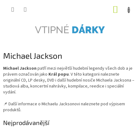
Přejít
NÁKUP
na
obsah
KOŠÍK
Michael Jackson
Michael Jackson
patří mezi největší hudební legendy všech dob a je
právem označován jako
Král popu
. V této kategorii naleznete
originální CD, LP desky, DVD i další hudební nosiče Michaela Jacksona –
studiová alba, koncertní nahrávky, kompilace, reedice i speciální
vydání.
📌 Další informace o Michaelu Jacksonovi naleznete pod výpisem
produktů.
Nejprodávanější