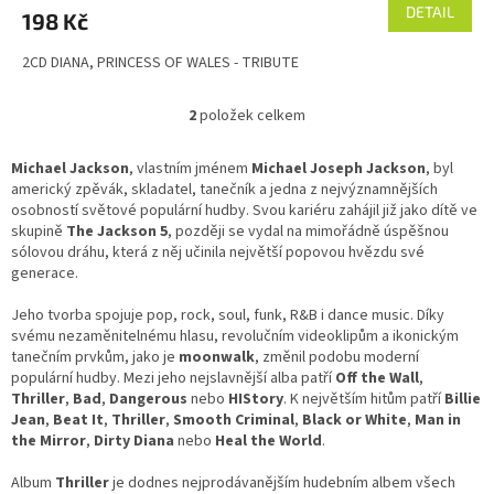
DETAIL
198 Kč
2CD DIANA, PRINCESS OF WALES - TRIBUTE
2
položek celkem
O
v
l
Michael Jackson
, vlastním jménem
Michael Joseph Jackson
, byl
á
americký zpěvák, skladatel, tanečník a jedna z nejvýznamnějších
d
osobností světové populární hudby. Svou kariéru zahájil již jako dítě ve
a
skupině
The Jackson 5
, později se vydal na mimořádně úspěšnou
c
sólovou dráhu, která z něj učinila největší popovou hvězdu své
í
generace.
p
r
Jeho tvorba spojuje pop, rock, soul, funk, R&B i dance music. Díky
v
svému nezaměnitelnému hlasu, revolučním videoklipům a ikonickým
k
tanečním prvkům, jako je
moonwalk
, změnil podobu moderní
y
populární hudby. Mezi jeho nejslavnější alba patří
Off the Wall
,
v
Thriller
,
Bad
,
Dangerous
nebo
HIStory
. K největším hitům patří
Billie
ý
Jean
,
Beat It
,
Thriller
,
Smooth Criminal
,
Black or White
,
Man in
p
the Mirror
,
Dirty Diana
nebo
Heal the World
.
i
s
Album
Thriller
je dodnes nejprodávanějším hudebním albem všech