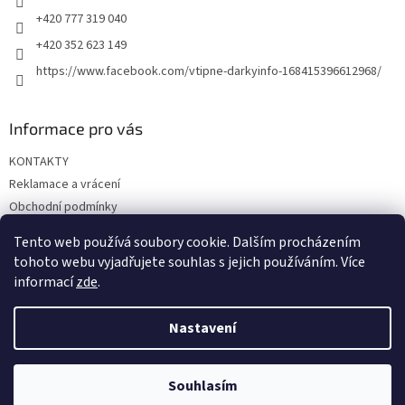
+420 777 319 040
+420 352 623 149
https://www.facebook.com/vtipne-darkyinfo-168415396612968/
Informace pro vás
KONTAKTY
Reklamace a vrácení
Obchodní podmínky
Podmínky ochrany osobních údajů
Tento web používá soubory cookie. Dalším procházením
Doprava a platba
tohoto webu vyjadřujete souhlas s jejich používáním. Více
informací
zde
.
Nastavení
Vytvořil Shoptet
Souhlasím
Copyright 2026
Vtipné dárky
. Všechna práva vyhrazena.