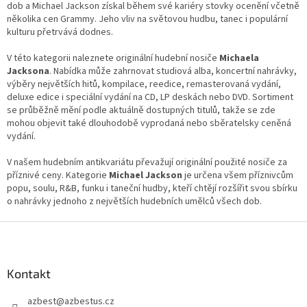
u
dob a Michael Jackson získal během své kariéry stovky ocenění včetně
několika cen Grammy. Jeho vliv na světovou hudbu, tanec i populární
kulturu přetrvává dodnes.
V této kategorii naleznete originální hudební nosiče
Michaela
Jacksona
. Nabídka může zahrnovat studiová alba, koncertní nahrávky,
výběry největších hitů, kompilace, reedice, remasterovaná vydání,
deluxe edice i speciální vydání na CD, LP deskách nebo DVD. Sortiment
se průběžně mění podle aktuálně dostupných titulů, takže se zde
mohou objevit také dlouhodobě vyprodaná nebo sběratelsky ceněná
vydání.
V našem hudebním antikvariátu převažují originální použité nosiče za
příznivé ceny. Kategorie
Michael Jackson
je určena všem příznivcům
popu, soulu, R&B, funku i taneční hudby, kteří chtějí rozšířit svou sbírku
o nahrávky jednoho z největších hudebních umělců všech dob.
Z
á
p
a
Kontakt
t
azbest
@
azbestus.cz
í