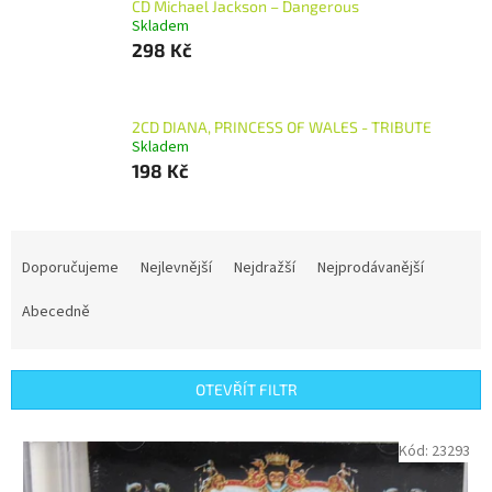
CD Michael Jackson – Dangerous
Skladem
298 Kč
2CD DIANA, PRINCESS OF WALES - TRIBUTE
Skladem
198 Kč
Ř
a
Doporučujeme
Nejlevnější
Nejdražší
Nejprodávanější
z
e
Abecedně
n
í
p
OTEVŘÍT FILTR
r
o
V
Kód:
23293
d
ý
u
p