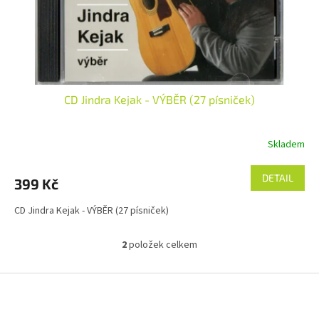
CD Jindra Kejak - VÝBĚR (27 písniček)
Skladem
Průměrné
hodnocení
produktu
DETAIL
399 Kč
je
5,0
CD Jindra Kejak - VÝBĚR (27 písniček)
z
5
hvězdiček.
2
položek celkem
O
v
l
Z
á
á
d
p
a