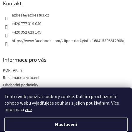
a
Kontakt
c
t
í
azbest
@
azbestus.cz
í
p
r
+420 777 319 040
v
+420 352 623 149
k
y
https://www.facebook.com/vtipne-darkyinfo-168415396612968/
v
ý
p
Informace pro vás
i
s
KONTAKTY
u
Reklamace a vrácení
Obchodní podmínky
Podmínky ochrany osobních údajů
Tento web používá soubory cookie. Dalším procházením
Doprava a platba
tohoto webu vyjadřujete souhlas s jejich používáním. Více
informací
zde
.
Nastavení
Vytvořil Shoptet