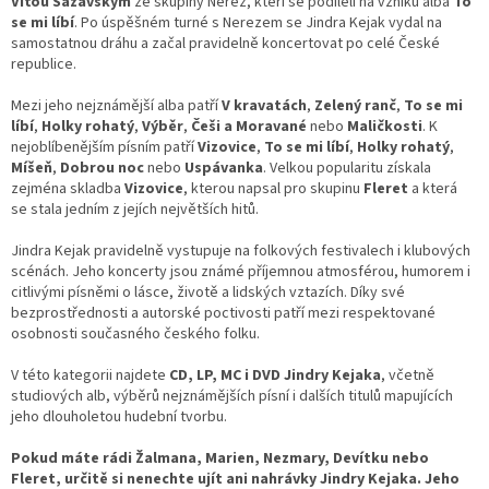
Víťou Sázavským
ze skupiny Nerez, kteří se podíleli na vzniku alba
To
se mi líbí
. Po úspěšném turné s Nerezem se Jindra Kejak vydal na
samostatnou dráhu a začal pravidelně koncertovat po celé České
republice.
Mezi jeho nejznámější alba patří
V kravatách
,
Zelený ranč
,
To se mi
líbí
,
Holky rohatý
,
Výběr
,
Češi a Moravané
nebo
Maličkosti
. K
nejoblíbenějším písním patří
Vizovice
,
To se mi líbí
,
Holky rohatý
,
Míšeň
,
Dobrou noc
nebo
Uspávanka
. Velkou popularitu získala
zejména skladba
Vizovice
, kterou napsal pro skupinu
Fleret
a která
se stala jedním z jejích největších hitů.
Jindra Kejak pravidelně vystupuje na folkových festivalech i klubových
scénách. Jeho koncerty jsou známé příjemnou atmosférou, humorem i
citlivými písněmi o lásce, životě a lidských vztazích. Díky své
bezprostřednosti a autorské poctivosti patří mezi respektované
osobnosti současného českého folku.
V této kategorii najdete
CD, LP, MC i DVD Jindry Kejaka
, včetně
studiových alb, výběrů nejznámějších písní i dalších titulů mapujících
jeho dlouholetou hudební tvorbu.
Pokud máte rádi Žalmana, Marien, Nezmary, Devítku nebo
Fleret, určitě si nenechte ujít ani nahrávky Jindry Kejaka. Jeho