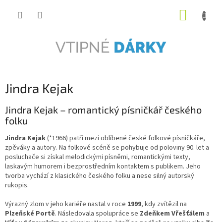
Přejít
NÁKUP
na
obsah
KOŠÍK
Jindra Kejak
Jindra Kejak – romantický písničkář českého
folku
Jindra Kejak
(*1966) patří mezi oblíbené české folkové písničkáře,
zpěváky a autory. Na folkové scéně se pohybuje od poloviny 90. let a
posluchače si získal melodickými písněmi, romantickými texty,
laskavým humorem i bezprostředním kontaktem s publikem. Jeho
tvorba vychází z klasického českého folku a nese silný autorský
rukopis.
Výrazný zlom v jeho kariéře nastal v roce
1999
, kdy zvítězil na
Plzeňské Portě
. Následovala spolupráce se
Zdeňkem Vřešťálem
a