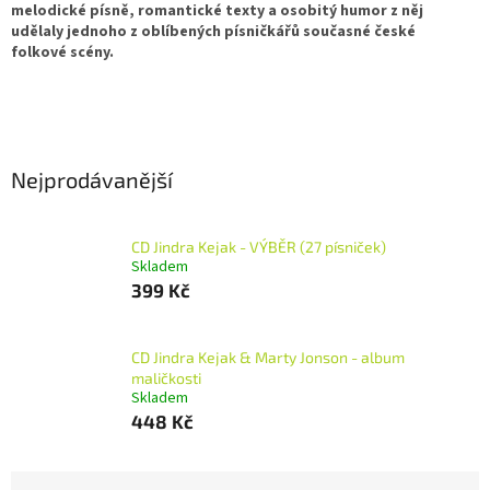
melodické písně, romantické texty a osobitý humor z něj
udělaly jednoho z oblíbených písničkářů současné české
folkové scény.
Nejprodávanější
CD Jindra Kejak - VÝBĚR (27 písniček)
Skladem
399 Kč
CD Jindra Kejak & Marty Jonson - album
maličkosti
Skladem
448 Kč
Ř