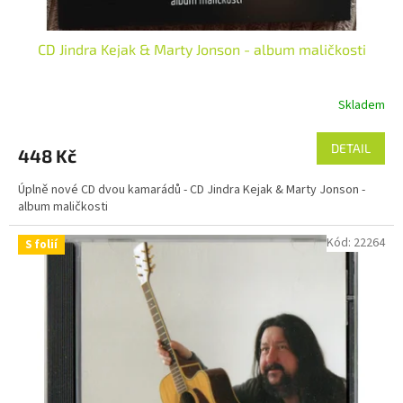
CD Jindra Kejak & Marty Jonson - album maličkosti
Skladem
Průměrné
hodnocení
produktu
DETAIL
448 Kč
je
5,0
Úplně nové CD dvou kamarádů - CD Jindra Kejak & Marty Jonson -
z
album maličkosti
5
hvězdiček.
Kód:
22264
S folií