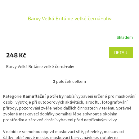
Barvy Velká Británie velké černá+oliv
Skladem
DETAIL
248 Kč
Barvy Velká Británie velké černá+oliv
3
položek celkem
O
v
l
Kategorie
Kamuflážní potřeby
nabízí vybavení určené pro maskování
á
osob i výstroje při outdoorových aktivitách, airsoftu, fotografování
d
přírody, pozorování zvěře nebo dalších činnostech v terénu. Správně
a
zvolené maskovací doplňky pomáhají lépe splynout s okolním
c
prostředím a zároveň chrání vybavení před nepříznivými vlivy.
í
p
V nabídce se mohou objevit maskovací sítě, převleky, maskovací
r
šátky, obličejové masky, maskovací barvy, návleky, potahy na