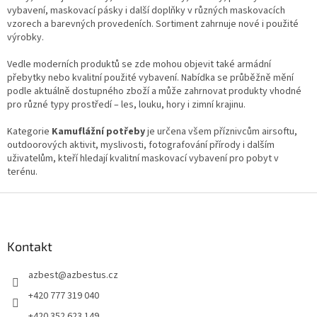
v
vybavení, maskovací pásky i další doplňky v různých maskovacích
k
vzorech a barevných provedeních. Sortiment zahrnuje nové i použité
y
výrobky.
v
ý
Vedle moderních produktů se zde mohou objevit také armádní
p
přebytky nebo kvalitní použité vybavení. Nabídka se průběžně mění
i
podle aktuálně dostupného zboží a může zahrnovat produkty vhodné
s
pro různé typy prostředí – les, louku, hory i zimní krajinu.
u
Kategorie
Kamuflážní potřeby
je určena všem příznivcům airsoftu,
outdoorových aktivit, myslivosti, fotografování přírody i dalším
uživatelům, kteří hledají kvalitní maskovací vybavení pro pobyt v
terénu.
Z
á
p
a
Kontakt
t
azbest
@
azbestus.cz
í
+420 777 319 040
+420 352 623 149