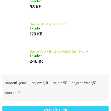
Skladem
98 Kč
Barvy v krabičce 3 color
Skladem
179 Kč
Barvy Velká Británie velké černá+oliv
Skladem
248 Kč
Ř
a
Doporučujeme
Nejlevnější
Nejdražší
Nejprodávanější
z
e
Abecedně
n
í
p
OTEVŘÍT FILTR