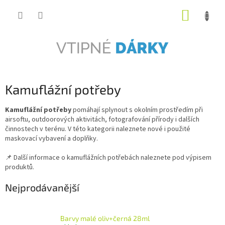
Přejít
NÁKUP
na
obsah
KOŠÍK
Kamuflážní potřeby
Kamuflážní potřeby
pomáhají splynout s okolním prostředím při
airsoftu, outdoorových aktivitách, fotografování přírody i dalších
činnostech v terénu. V této kategorii naleznete nové i použité
maskovací vybavení a doplňky.
📌 Další informace o kamuflážních potřebách naleznete pod výpisem
produktů.
Nejprodávanější
Barvy malé oliv+černá 28ml