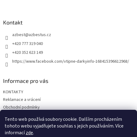
l
Z
á
á
d
p
a
a
Kontakt
c
t
í
azbest
@
azbestus.cz
í
p
r
+420 777 319 040
v
+420 352 623 149
k
y
https://www.facebook.com/vtipne-darkyinfo-168415396612968/
v
ý
p
Informace pro vás
i
s
KONTAKTY
u
Reklamace a vrácení
Obchodní podmínky
Podmínky ochrany osobních údajů
Tento web používá soubory cookie. Dalším procházením
Doprava a platba
tohoto webu vyjadřujete souhlas s jejich používáním. Více
informací
zde
.