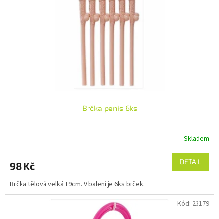
p
r
o
d
u
k
t
ů
Brčka penis 6ks
Skladem
DETAIL
98 Kč
Brčka tělová velká 19cm. V balení je 6ks brček.
Kód:
23179