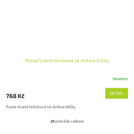
Pouta Grand řetízková se dvěma klíčky
Skladem
DETAIL
768 Kč
Pouta Grand řetízková se dvěma klíčky
20
položek celkem
O
v