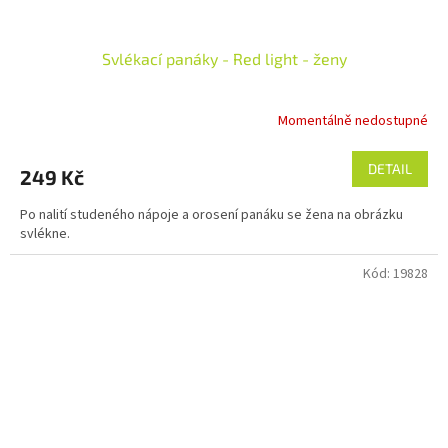
Svlékací panáky - Red light - ženy
Momentálně nedostupné
Průměrné
hodnocení
produktu
DETAIL
249 Kč
je
5,0
Po nalití studeného nápoje a orosení panáku se žena na obrázku
z
svlékne.
5
hvězdiček.
Kód:
19828