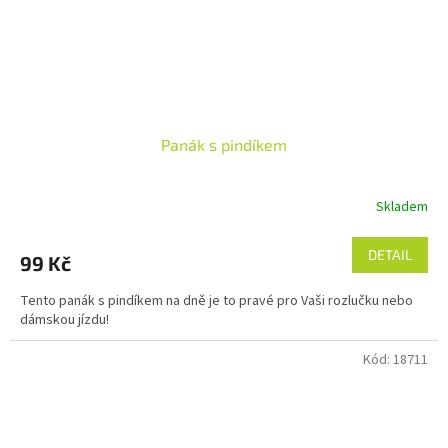
Panák s pindíkem
Skladem
DETAIL
99 Kč
Tento panák s pindíkem na dně je to pravé pro Vaši rozlučku nebo
dámskou jízdu!
Kód:
18711