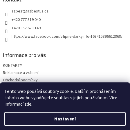
t
azbest
@
azbestus.cz
í
+420 777 319 040
+420 352 623 149
https://www.facebook.com/vtipne-darkyinfo-168415396612968/
Informace pro vás
KONTAKTY
Reklamace a vrácení
Obchodní podmínky
Podmínky ochrany osobních údajů
Tento web používá soubory cookie. Dalším procházením
Doprava a platba
tohoto webu vyjadřujete souhlas s jejich používáním. Více
informací
zde
.
Nastavení
Vytvořil Shoptet