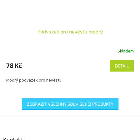
Podvazek pro nevěstu modrý
Skladem
78 Kč
DETAIL
Modrý podvazek pro nevěstu.
ZOBRAZIT VŠECHNY SOUVISEJÍCÍ PRODUKTY
Z
á
p
a
Kontakt