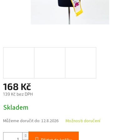
168 Kč
139 Kč bez DPH
Měrná
Skladem
cena:
Můžeme doručit do:
12.8.2026
Možnosti doručení
Přidat do košíku