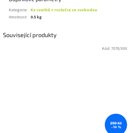
Kategorie
:
Ke svatbě + rozlučce se svobodou
Hmotnost
:
0.5 kg
Související produkty
Kód:
7078/XXX
290 Kč
–14 %