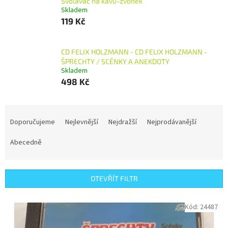
Svolávač na kávu-zvonek
Skladem
119 Kč
CD FELIX HOLZMANN - CD FELIX HOLZMANN -
ŠPRECHTY / SCÉNKY A ANEKDOTY
Skladem
498 Kč
Ř
a
Doporučujeme
Nejlevnější
Nejdražší
Nejprodávanější
z
e
Abecedně
n
í
p
OTEVŘÍT FILTR
r
o
V
Kód:
24487
d
ý
u
p