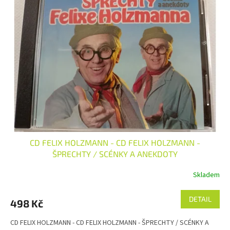
k
i
t
s
ů
p
r
o
d
u
k
t
ů
CD FELIX HOLZMANN - CD FELIX HOLZMANN -
ŠPRECHTY / SCÉNKY A ANEKDOTY
Skladem
DETAIL
498 Kč
CD FELIX HOLZMANN - CD FELIX HOLZMANN - ŠPRECHTY / SCÉNKY A