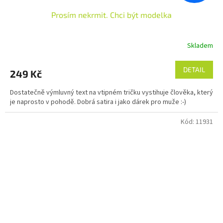
Prosím nekrmit. Chci být modelka
Skladem
DETAIL
249 Kč
Dostatečně výmluvný text na vtipném tričku vystihuje člověka, který
je naprosto v pohodě. Dobrá satira i jako dárek pro muže :-)
Kód:
11931