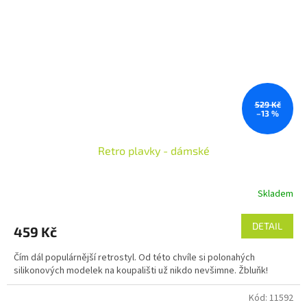
529 Kč
–13 %
Retro plavky - dámské
Skladem
DETAIL
459 Kč
Čím dál populárnější retrostyl. Od této chvíle si polonahých
silikonových modelek na koupališti už nikdo nevšimne. Žbluňk!
Kód:
11592