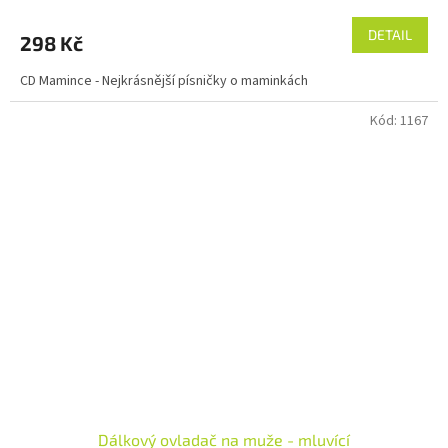
DETAIL
298 Kč
CD Mamince - Nejkrásnější písničky o maminkách
Kód:
1167
Dálkový ovladač na muže - mluvící