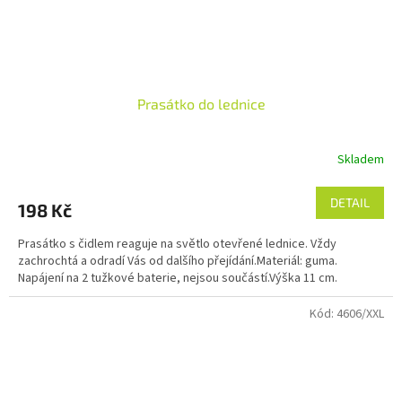
Prasátko do lednice
Skladem
DETAIL
198 Kč
Prasátko s čidlem reaguje na světlo otevřené lednice. Vždy
zachrochtá a odradí Vás od dalšího přejídání.Materiál: guma.
Napájení na 2 tužkové baterie, nejsou součástí.Výška 11 cm.
Kód:
4606/XXL