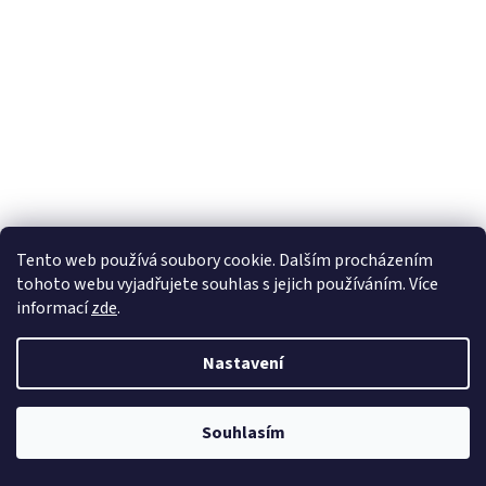
Tento web používá soubory cookie. Dalším procházením
tohoto webu vyjadřujete souhlas s jejich používáním. Více
informací
zde
.
Svatozář ZA 21026
Nastavení
Skladem
Souhlasím
DETAIL
108 Kč