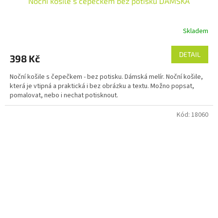
Noční košile s čepečkem bez potisku DÁMSKÁ
Skladem
DETAIL
398 Kč
Noční košile s čepečkem - bez potisku. Dámská melír. Noční košile,
která je vtipná a praktická i bez obrázku a textu. Možno popsat,
pomalovat, nebo i nechat potisknout.
Kód:
18060