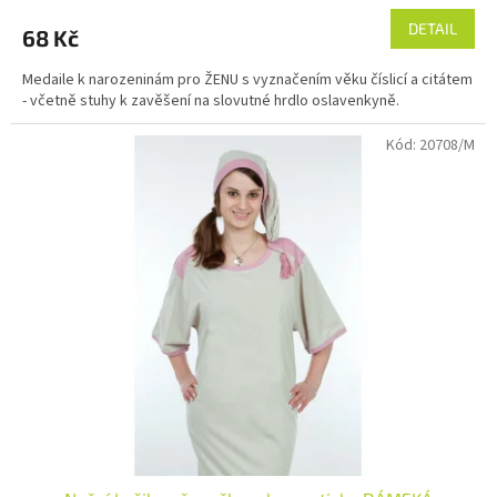
DETAIL
68 Kč
Medaile k narozeninám pro ŽENU s vyznačením věku číslicí a citátem
- včetně stuhy k zavěšení na slovutné hrdlo oslavenkyně.
Kód:
20708/M