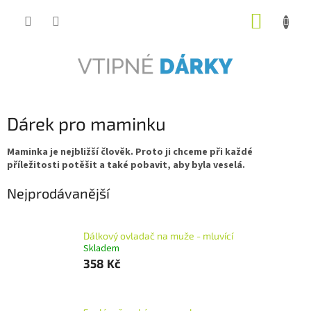
Přejít
NÁKUP
na
obsah
KOŠÍK
Dárek pro maminku
Maminka je nejbližší člověk. Proto ji chceme při každé
příležitosti potěšit a také pobavit, aby byla veselá.
Nejprodávanější
Dálkový ovladač na muže - mluvící
Skladem
358 Kč