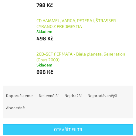
798 Kč
CD HAMMEL, VARGA, PETERAJ, ŠTRASSER -
CYRANO Z PREDMESTIA
Skladem
498 Kč
2CD-SET FERMATA - Biela planeta, Generation
(Opus 2009)
Skladem
698 Kč
Ř
a
Doporučujeme
Nejlevnější
Nejdražší
Nejprodávanější
z
e
Abecedně
n
í
p
OTEVŘÍT FILTR
r