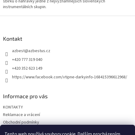
sbírku o nahrávky jedné z nejvýznamnějších slovenských
instrumentálních skupin.
Z
á
p
a
Kontakt
t
azbest
@
azbestus.cz
í
+420 777 319 040
+420 352 623 149
https://www.facebook.com/vtipne-darkyinfo-168415396612968/
Informace pro vás
KONTAKTY
Reklamace a vrácení
Obchodní podmínky
Podmínky ochrany osobních údajů
Tento web používá soubory cookie. Dalším procházením