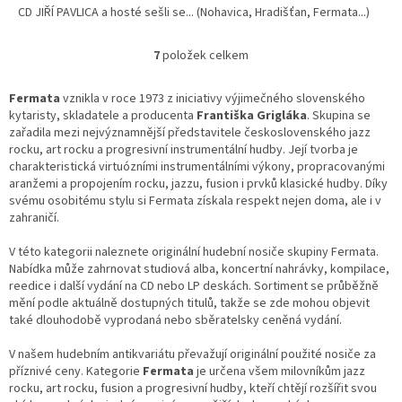
CD JIŘÍ PAVLICA a hosté sešli se... (Nohavica, Hradišťan, Fermata...)
7
položek celkem
O
v
l
Fermata
vznikla v roce 1973 z iniciativy výjimečného slovenského
á
kytaristy, skladatele a producenta
Františka Grigláka
. Skupina se
d
zařadila mezi nejvýznamnější představitele československého jazz
a
rocku, art rocku a progresivní instrumentální hudby. Její tvorba je
c
charakteristická virtuózními instrumentálními výkony, propracovanými
í
aranžemi a propojením rocku, jazzu, fusion i prvků klasické hudby. Díky
p
svému osobitému stylu si Fermata získala respekt nejen doma, ale i v
r
zahraničí.
v
k
V této kategorii naleznete originální hudební nosiče skupiny Fermata.
y
Nabídka může zahrnovat studiová alba, koncertní nahrávky, kompilace,
v
reedice i další vydání na CD nebo LP deskách. Sortiment se průběžně
ý
mění podle aktuálně dostupných titulů, takže se zde mohou objevit
p
také dlouhodobě vyprodaná nebo sběratelsky ceněná vydání.
i
s
V našem hudebním antikvariátu převažují originální použité nosiče za
u
příznivé ceny. Kategorie
Fermata
je určena všem milovníkům jazz
rocku, art rocku, fusion a progresivní hudby, kteří chtějí rozšířit svou