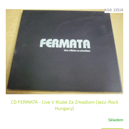
o
V
Kód:
23518
d
ý
u
p
k
i
t
s
ů
p
r
o
d
u
k
t
ů
CD FERMATA - Live V Klube Za Zrkadlom (Jazz-Rock
Hungary)
Skladem