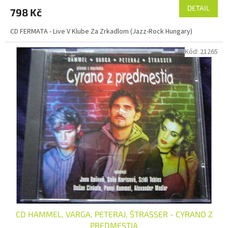
DETAIL
798 Kč
CD FERMATA - Live V Klube Za Zrkadlom (Jazz-Rock Hungary)
Kód:
21265
CD HAMMEL, VARGA, PETERAJ, ŠTRASSER - CYRANO Z
PREDMESTIA