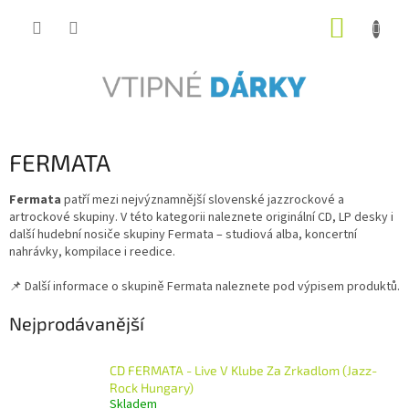
Přejít
NÁKUP
na
obsah
KOŠÍK
FERMATA
Fermata
patří mezi nejvýznamnější slovenské jazzrockové a
artrockové skupiny. V této kategorii naleznete originální CD, LP desky i
další hudební nosiče skupiny Fermata – studiová alba, koncertní
nahrávky, kompilace i reedice.
📌 Další informace o skupině Fermata naleznete pod výpisem produktů.
Nejprodávanější
CD FERMATA - Live V Klube Za Zrkadlom (Jazz-
Rock Hungary)
Skladem