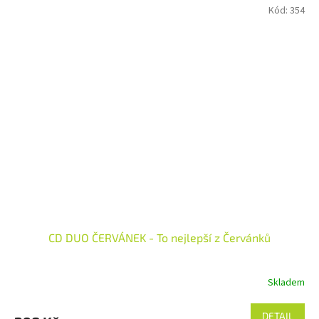
Kód:
354
CD DUO ČERVÁNEK - To nejlepší z Červánků
Skladem
Průměrné
hodnocení
produktu
DETAIL