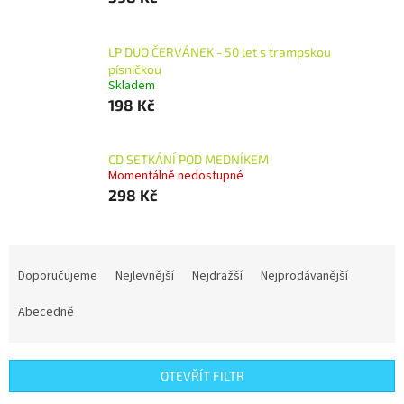
LP DUO ČERVÁNEK - 50 let s trampskou
písničkou
Skladem
198 Kč
CD SETKÁNÍ POD MEDNÍKEM
Momentálně nedostupné
298 Kč
Ř
a
Doporučujeme
Nejlevnější
Nejdražší
Nejprodávanější
z
e
Abecedně
n
í
p
OTEVŘÍT FILTR
r