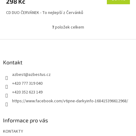
298 Kč
je
5,0
CD DUO ČERVÁNEK - To nejlepší z Červánků
z
5
hvězdiček.
7
položek celkem
O
v
l
Z
á
á
d
p
a
a
Kontakt
c
t
í
azbest
@
azbestus.cz
í
p
r
+420 777 319 040
v
+420 352 623 149
k
y
https://www.facebook.com/vtipne-darkyinfo-168415396612968/
v
ý
p
Informace pro vás
i
s
KONTAKTY
u