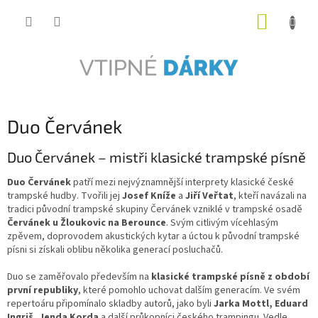
Přejít
NÁKUP
na
obsah
KOŠÍK
Duo Červánek
Duo Červánek – mistři klasické trampské písně
Duo Červánek
patří mezi nejvýznamnější interprety klasické české
trampské hudby. Tvořili jej
Josef Kníže
a
Jiří Veřtat
, kteří navázali na
tradici původní trampské skupiny Červánek vzniklé v trampské osadě
Červánek u Žloukovic na Berounce
. Svým citlivým vícehlasým
zpěvem, doprovodem akustických kytar a úctou k původní trampské
písni si získali oblibu několika generací posluchačů.
Duo se zaměřovalo především na
klasické trampské písně z období
první republiky
, které pomohlo uchovat dalším generacím. Ve svém
repertoáru připomínalo skladby autorů, jako byli
Jarka Mottl, Eduard
Ingriš, Jenda Korda
a další průkopníci českého trampingu. Vedle