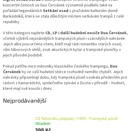
koncertní činnosti se Duo Červánek významně podílelo také na
pořádání legendárních
Setkání osad
v pražském kulturním domě
Barikádníků, která se stala důležitým místem setkávání trampů z celé
republiky.
V této kategorii najdete
CD, LP i další hudební nosiče Dua Červánek
,
včetně výběrů nejznámějších trampských písní i vzácnějších nahrávek.
Jejich alba jsou určena všem, kteří mají rádi romantiku starých osad,
vůni táborových ohňů, zvuk akustických kytar a trampské písničky v
jejich původní podobě.
Pokud patříte mezi milovníky klasického českého trampingu,
Duo
Červánek
by ve vaší hudební sbírce rozhodně nemělo chybět. Jejich
nahrávky připomínají dobu, kdy trampská píseň vznikala především pro
radost z kamarádství, společného zpívání a života v přírodě – hodnot,
které mají své kouzlo i dnes.
Nejprodávanější
CD Táboráku plápolej r.1995 -Trampské písně
Skladem
398 Kč