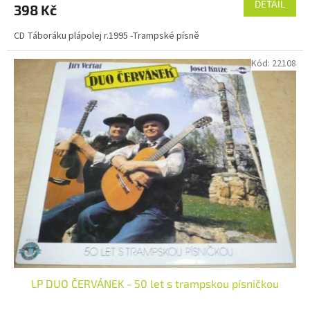
DETAIL
398 Kč
CD Táboráku plápolej r.1995 -Trampské písně
Kód:
22108
LP DUO ČERVÁNEK - 50 let s trampskou písničkou