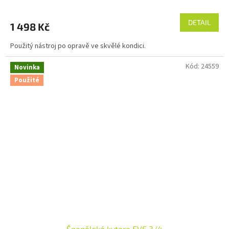
DETAIL
1 498 Kč
Použitý nástroj po opravě ve skvělé kondici.
Kód:
24559
Novinka
Použité
Španělská kytara EVE 3/4