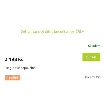
Celta stanový dílec kosočtverec ČSLA
Skladem
DETAIL
2 498 Kč
Fungl nové nepoužité.
Kód:
24490
Použité