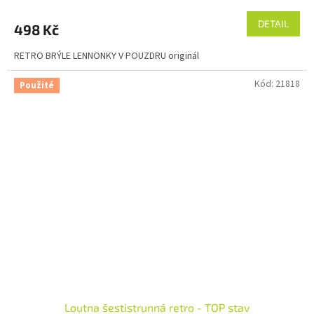
DETAIL
498 Kč
RETRO BRÝLE LENNONKY V POUZDRU originál
Kód:
21818
Použité
Loutna šestistrunná retro - TOP stav