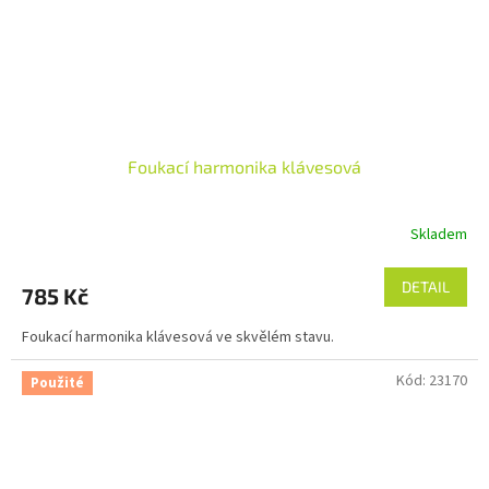
Foukací harmonika klávesová
Skladem
DETAIL
785 Kč
Foukací harmonika klávesová ve skvělém stavu.
Kód:
23170
Použité