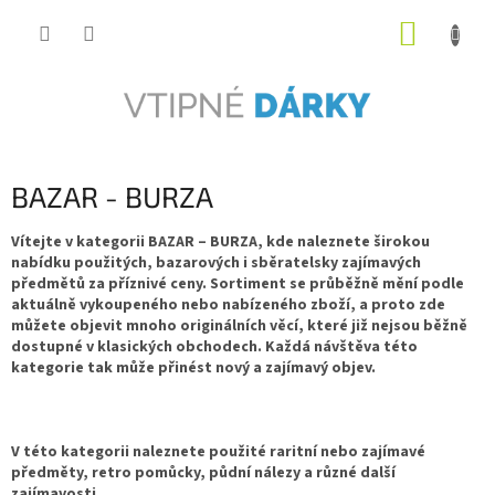
Přejít
NÁKUP
na
obsah
KOŠÍK
BAZAR - BURZA
Vítejte v kategorii
BAZAR – BURZA
, kde naleznete širokou
nabídku použitých, bazarových i sběratelsky zajímavých
předmětů za příznivé ceny. Sortiment se průběžně mění podle
aktuálně vykoupeného nebo nabízeného zboží, a proto zde
můžete objevit mnoho originálních věcí, které již nejsou běžně
dostupné v klasických obchodech. Každá návštěva této
kategorie tak může přinést nový a zajímavý objev.
V této kategorii naleznete použité raritní nebo zajímavé
předměty, retro pomůcky, půdní nálezy a různé další
zajímavosti.