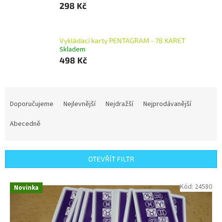
298 Kč
Vykládací karty PENTAGRAM - 78 KARET
Skladem
498 Kč
Ř
a
Doporučujeme
Nejlevnější
Nejdražší
Nejprodávanější
z
e
Abecedně
n
í
p
OTEVŘÍT FILTR
r
o
V
Kód:
24580
Novinka
d
ý
u
p
k
i