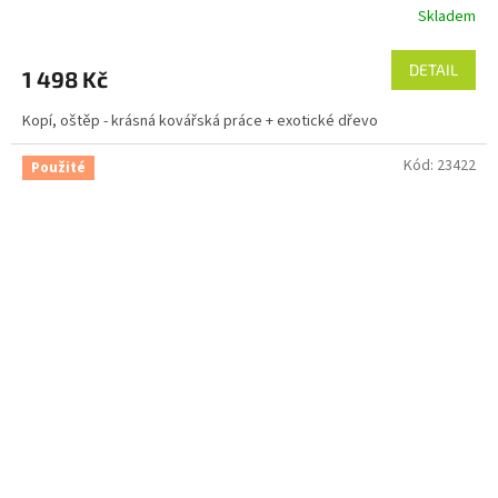
Skladem
DETAIL
1 498 Kč
Kopí, oštěp - krásná kovářská práce + exotické dřevo
Kód:
23422
Použité