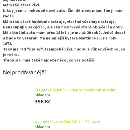
Mám rád staré věci.
Nikdy jsem si nekoupil nové auto. Čím déle věc mám, tím ji mám
radši.
Mám rád staré hudební nástroje, vlastně všechny nástroje.
Nenakupuji v sekáčích, ale rád nosím své staré oblečení a obuv.
Mé aktuální auto mám přes 18 let a je mu už 20 roků. Ještě deset
a bude to veterán. Má nejmilejší kytara Martin D-35 je z roku
1972.
Taky má rád "oldies", trampské věci, hudbu a vůbec všechno, co
je retro.
Třeba si u mne také najdete něco, co vás potěší.
Nejprodávanější
Slepecká bílá hůl - hůl pro nevidomé skládací
Skladem
398 Kč
Vykládací karty ZNAMENÍ - 36 karet
Skladem