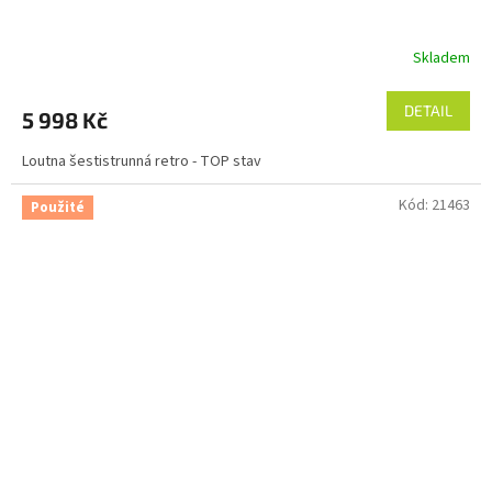
Skladem
DETAIL
5 998 Kč
Loutna šestistrunná retro - TOP stav
Kód:
21463
Použité