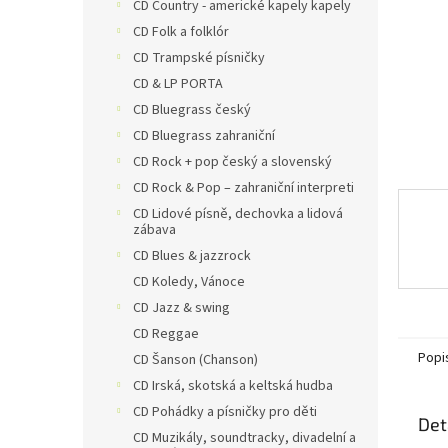
n
CD Country - americké kapely kapely
e
CD Folk a folklór
l
CD Trampské písničky
CD & LP PORTA
CD Bluegrass český
CD Bluegrass zahraniční
CD Rock + pop český a slovenský
CD Rock & Pop – zahraniční interpreti
CD Lidové písně, dechovka a lidová
zábava
CD Blues & jazzrock
CD Koledy, Vánoce
CD Jazz & swing
CD Reggae
Popi
CD Šanson (Chanson)
CD Irská, skotská a keltská hudba
CD Pohádky a písničky pro děti
Det
CD Muzikály, soundtracky, divadelní a