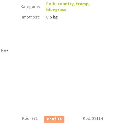
Folk, country, tramp,
Kategorie
:
bluegrass
Hmotnost
:
0.5 kg
e bez
Kód:
881
Kód:
22114
Použité