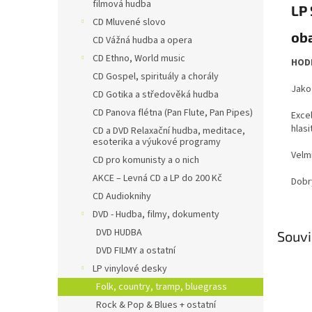
filmová hudba
LP
CD Mluvené slovo
oba
CD Vážná hudba a opera
CD Ethno, World music
HODN
CD Gospel, spirituály a chorály
Jako
CD Gotika a středověká hudba
CD Panova flétna (Pan Flute, Pan Pipes)
Exce
hlas
CD a DVD Relaxační hudba, meditace,
esoterika a výukové programy
Velm
CD pro komunisty a o nich
AKCE – Levná CD a LP do 200 Kč
Dobr
CD Audioknihy
DVD - Hudba, filmy, dokumenty
DVD HUDBA
Souvi
DVD FILMY a ostatní
LP vinylové desky
Folk, country, tramp, bluegrass
Rock & Pop & Blues + ostatní