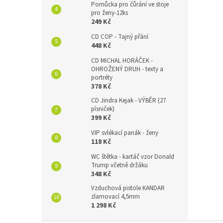
Pomůcka pro čůrání ve stoje
pro ženy-12ks
249 Kč
CD COP - Tajný přání
448 Kč
CD MICHAL HORÁČEK -
OHROŽENÝ DRUH - texty a
portréty
378 Kč
CD Jindra Kejak - VÝBĚR (27
písniček)
399 Kč
VIP svlékací panák - ženy
118 Kč
WC štětka - kartáč vzor Donald
Trump včetně držáku
348 Kč
Vzduchová pistole KANDAR
zlamovací 4,5mm
1 298 Kč