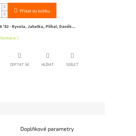
Přidat do košíku
 '82 - Ryvola, Jahelka, Plíhal, Daněk...
informace
ZEPTAT SE
HLÍDAT
SDÍLET
Doplňkové parametry