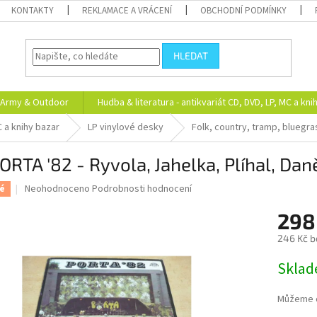
KONTAKTY
REKLAMACE A VRÁCENÍ
OBCHODNÍ PODMÍNKY
HLEDAT
Army & Outdoor
Hudba & literatura - antikvariát CD, DVD, LP, MC a kni
C a knihy bazar
LP vinylové desky
Folk, country, tramp, bluegra
ORTA '82 - Ryvola, Jahelka, Plíhal, Daně
Průměrné
Neohodnoceno
Podrobnosti hodnocení
é
hodnocení
produktu
298
je
246 Kč b
0,0
z
Měrná
Skla
5
cena:
hvězdiček.
Můžeme d