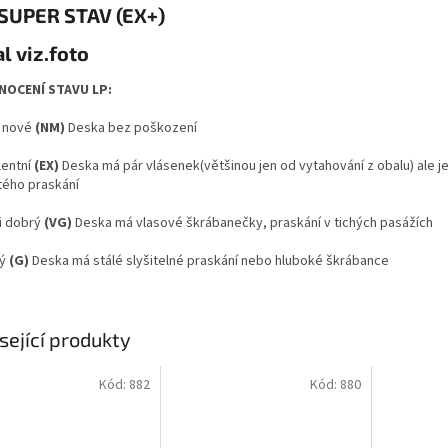
 SUPER STAV (EX+)
l viz.foto
OCENÍ STAVU LP:
 nové
(NM)
Deska bez poškození
lentní
(EX)
Deska má pár vlásenek(většinou jen od vytahování z obalu) ale j
itého praskání
i dobrý
(VG)
Deska má vlasové škrábanečky, praskání v tichých pasážích
ý
(G)
Deska má stálé slyšitelné praskání nebo hluboké škrábance
sející produkty
Kód:
882
Kód:
880