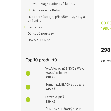
MC – Magnetofonové kazety
Antikvariát – Knihy
Hudební nástroje, příslušenství, noty a
zpěvníky
CD P
Ezoterika
1998
Dárkové poukazy
BAZAR - BURZA
298
Top 10 produktů
CD POR
Vystřelovací nůž "KYDY Wave
WOOD" celokov
798 Kč
Tomahawk BLACK s pouzdrem
745 Kč
Latexová pleš
189 Kč
ČUROKAP - Dámský pisoir-