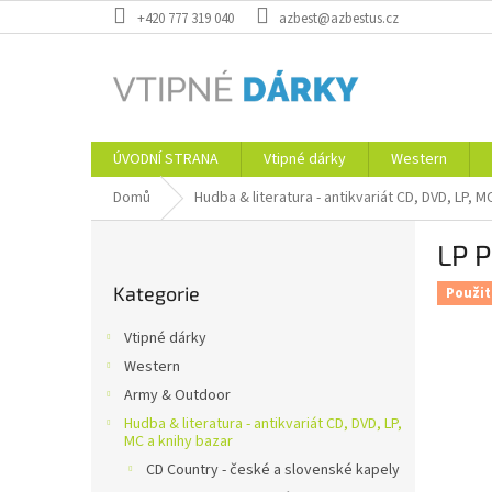
Přejít
+420 777 319 040
azbest@azbestus.cz
na
obsah
ÚVODNÍ STRANA
Vtipné dárky
Western
Domů
Hudba & literatura - antikvariát CD, DVD, LP, M
P
LP P
o
Přeskočit
s
Kategorie
kategorie
Použit
t
r
Vtipné dárky
a
Western
n
Army & Outdoor
n
í
Hudba & literatura - antikvariát CD, DVD, LP,
MC a knihy bazar
p
CD Country - české a slovenské kapely
a