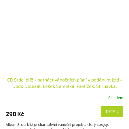
CD Srdci blíž - patnáct vánočních písní v podání hvězd -
Dodo Doležal, Lešek Semelka, Pavlíček, Střihavka,
Basiková, Kratochvílová, Čok a jiní
Skladem
DETAIL
298 Kč
Album Srdci blíž je charitativní vánoční projekt, který spojuje