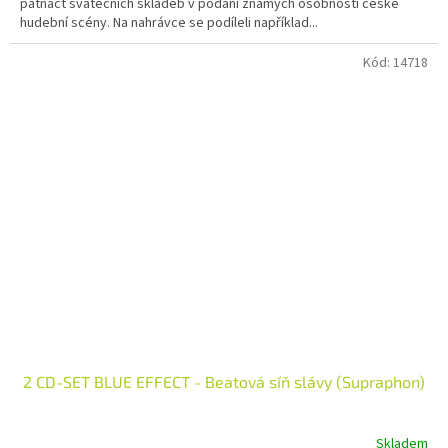
patnáct svátečních skladeb v podání známých osobností české
hudební scény. Na nahrávce se podíleli například...
Kód:
14718
2 CD-SET BLUE EFFECT - Beatová síň slávy (Supraphon)
Skladem