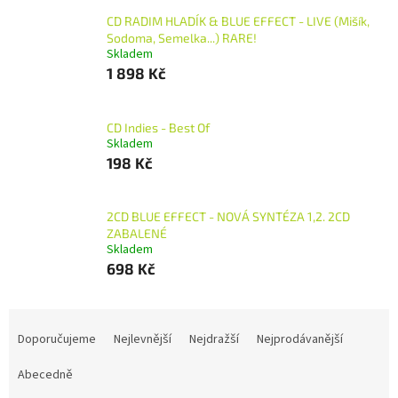
CD RADIM HLADÍK & BLUE EFFECT - LIVE (Mišík,
Sodoma, Semelka...) RARE!
Skladem
1 898 Kč
CD Indies - Best Of
Skladem
198 Kč
2CD BLUE EFFECT - NOVÁ SYNTÉZA 1,2. 2CD
ZABALENÉ
Skladem
698 Kč
Ř
a
Doporučujeme
Nejlevnější
Nejdražší
Nejprodávanější
z
e
Abecedně
n