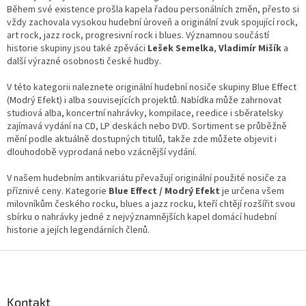
c
Během své existence prošla kapela řadou personálních změn, přesto si
í
vždy zachovala vysokou hudební úroveň a originální zvuk spojující rock,
p
art rock, jazz rock, progresivní rock i blues. Významnou součástí
r
historie skupiny jsou také zpěváci
Lešek Semelka
,
Vladimír Mišík
a
v
další výrazné osobnosti české hudby.
k
y
V této kategorii naleznete originální hudební nosiče skupiny Blue Effect
v
(Modrý Efekt) i alba souvisejících projektů. Nabídka může zahrnovat
ý
studiová alba, koncertní nahrávky, kompilace, reedice i sběratelsky
p
zajímavá vydání na CD, LP deskách nebo DVD. Sortiment se průběžně
i
mění podle aktuálně dostupných titulů, takže zde můžete objevit i
s
dlouhodobě vyprodaná nebo vzácnější vydání.
u
V našem hudebním antikvariátu převažují originální použité nosiče za
příznivé ceny. Kategorie
Blue Effect / Modrý Efekt
je určena všem
milovníkům českého rocku, blues a jazz rocku, kteří chtějí rozšířit svou
sbírku o nahrávky jedné z nejvýznamnějších kapel domácí hudební
historie a jejích legendárních členů.
Z
á
p
a
Kontakt