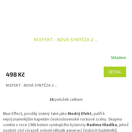
M.EFEKT - NOVÁ SYNTÉZA 2 ...
Skladem
DETAIL
498 Kč
M.EFEKT - NOVÁ SYNTÉZA 2 ...
16
položek celkem
O
v
l
Blue Effect, později známý také jako
Modrý Efekt
, patří k
á
nejvýznamnějším kapelám československé rockové scény. Skupina
d
vznikla v roce 1968 kolem vynikajícího kytaristy
Radima Hladíka
, jehož
a
osobitý styl výrazně ovlivnil několik generací českých hudebníků.