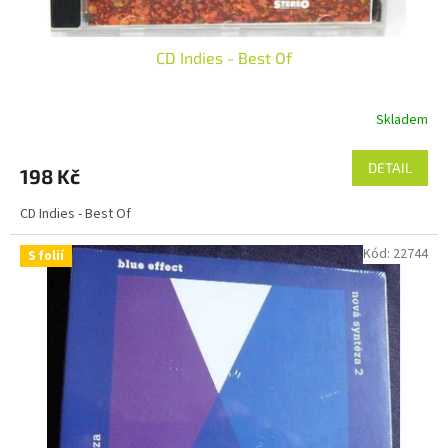
CD Indies - Best Of
Skladem
DETAIL
198 Kč
CD Indies - Best Of
Kód:
22744
S folií