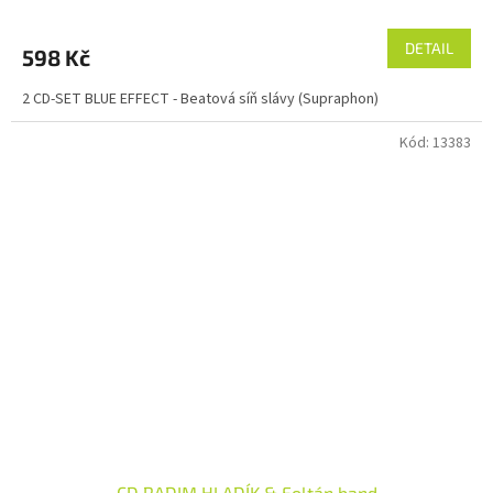
DETAIL
598 Kč
2 CD-SET BLUE EFFECT - Beatová síň slávy (Supraphon)
Kód:
13383
CD RADIM HLADÍK & Foltán band