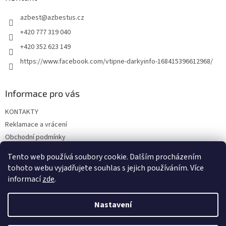
t
azbest
@
azbestus.cz
í
+420 777 319 040
+420 352 623 149
https://www.facebook.com/vtipne-darkyinfo-168415396612968/
Informace pro vás
KONTAKTY
Reklamace a vrácení
Obchodní podmínky
Podmínky ochrany osobních údajů
Tento web používá soubory cookie. Dalším procházením
Doprava a platba
tohoto webu vyjadřujete souhlas s jejich používáním. Více
informací
zde
.
Nastavení
Vytvořil Shoptet