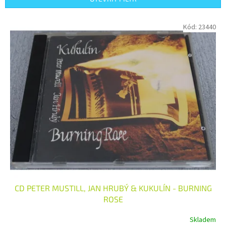
r
o
V
Kód:
23440
d
ý
u
p
k
i
t
s
ů
p
r
o
d
u
k
t
ů
CD PETER MUSTILL, JAN HRUBÝ & KUKULÍN - BURNING
ROSE
Skladem