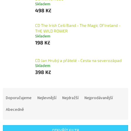
Skladem
498 Kč
CD The Irish Ceili Band - The Magic Of Ireland -
THE WILD ROWER
Skladem
198 Kč
CD Jan Hrubý a přátelé - Cesta na severozápad
Skladem
398 Kč
Ř
a
Doporučujeme
Nejlevnější
Nejdražší
Nejprodávanější
z
e
Abecedně
n
í
p
OTEVŘÍT FILTR