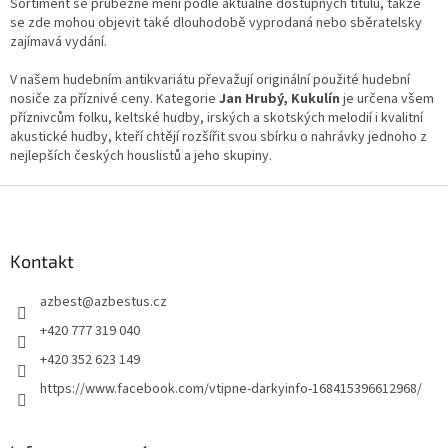
Sortiment se průběžně mění podle aktuálně dostupných titulů, takže
se zde mohou objevit také dlouhodobě vyprodaná nebo sběratelsky
zajímavá vydání.
V našem hudebním antikvariátu převažují originální použité hudební
nosiče za příznivé ceny. Kategorie
Jan Hrubý, Kukulín
je určena všem
příznivcům folku, keltské hudby, irských a skotských melodií i kvalitní
akustické hudby, kteří chtějí rozšířit svou sbírku o nahrávky jednoho z
nejlepších českých houslistů a jeho skupiny.
Z
á
p
a
Kontakt
t
azbest
@
azbestus.cz
í
+420 777 319 040
+420 352 623 149
https://www.facebook.com/vtipne-darkyinfo-168415396612968/