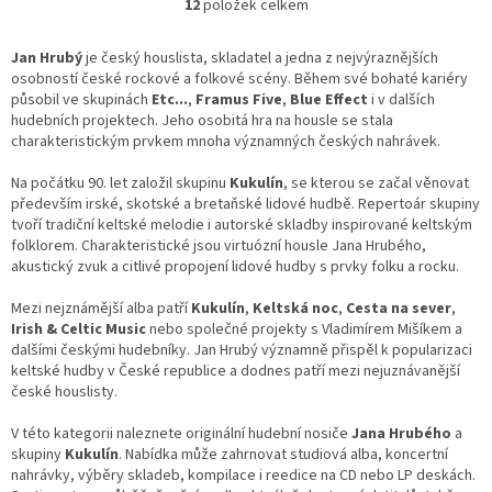
12
položek celkem
O
v
l
Jan Hrubý
je český houslista, skladatel a jedna z nejvýraznějších
á
osobností české rockové a folkové scény. Během své bohaté kariéry
d
působil ve skupinách
Etc...
,
Framus Five
,
Blue Effect
i v dalších
a
hudebních projektech. Jeho osobitá hra na housle se stala
c
charakteristickým prvkem mnoha významných českých nahrávek.
í
p
Na počátku 90. let založil skupinu
Kukulín
, se kterou se začal věnovat
r
především irské, skotské a bretaňské lidové hudbě. Repertoár skupiny
v
tvoří tradiční keltské melodie i autorské skladby inspirované keltským
k
folklorem. Charakteristické jsou virtuózní housle Jana Hrubého,
y
akustický zvuk a citlivé propojení lidové hudby s prvky folku a rocku.
v
ý
Mezi nejznámější alba patří
Kukulín
,
Keltská noc
,
Cesta na sever
,
p
Irish & Celtic Music
nebo společné projekty s Vladimírem Mišíkem a
i
dalšími českými hudebníky. Jan Hrubý významně přispěl k popularizaci
s
keltské hudby v České republice a dodnes patří mezi nejuznávanější
u
české houslisty.
V této kategorii naleznete originální hudební nosiče
Jana Hrubého
a
skupiny
Kukulín
. Nabídka může zahrnovat studiová alba, koncertní
nahrávky, výběry skladeb, kompilace i reedice na CD nebo LP deskách.