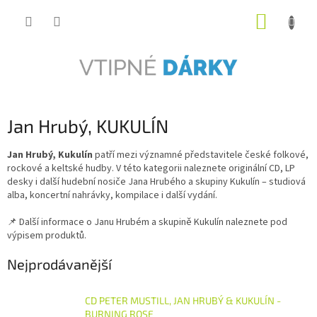
Přejít
NÁKUP
na
obsah
KOŠÍK
Jan Hrubý, KUKULÍN
Jan Hrubý, Kukulín
patří mezi významné představitele české folkové,
rockové a keltské hudby. V této kategorii naleznete originální CD, LP
desky i další hudební nosiče Jana Hrubého a skupiny Kukulín – studiová
alba, koncertní nahrávky, kompilace i další vydání.
📌 Další informace o Janu Hrubém a skupině Kukulín naleznete pod
výpisem produktů.
Nejprodávanější
CD PETER MUSTILL, JAN HRUBÝ & KUKULÍN -
BURNING ROSE