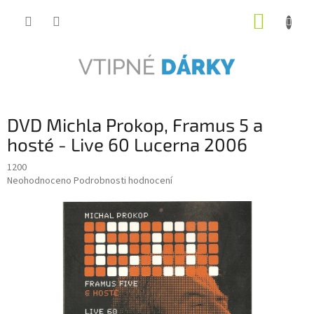
Přejít
NÁKUP
na
obsah
KOŠÍK
DVD Michla Prokop, Framus 5 a
hosté - Live 60 Lucerna 2006
1200
Průměrné
Neohodnoceno
Podrobnosti hodnocení
hodnocení
produktu
je
0,0
z
5
hvězdiček.