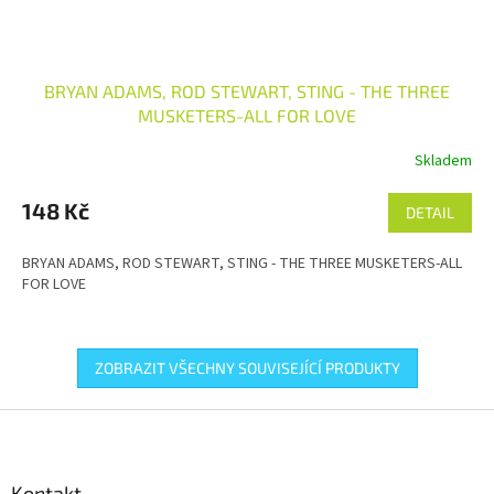
BRYAN ADAMS, ROD STEWART, STING - THE THREE
MUSKETERS-ALL FOR LOVE
Skladem
148 Kč
DETAIL
BRYAN ADAMS, ROD STEWART, STING - THE THREE MUSKETERS-ALL
FOR LOVE
ZOBRAZIT VŠECHNY SOUVISEJÍCÍ PRODUKTY
Z
á
p
a
Kontakt