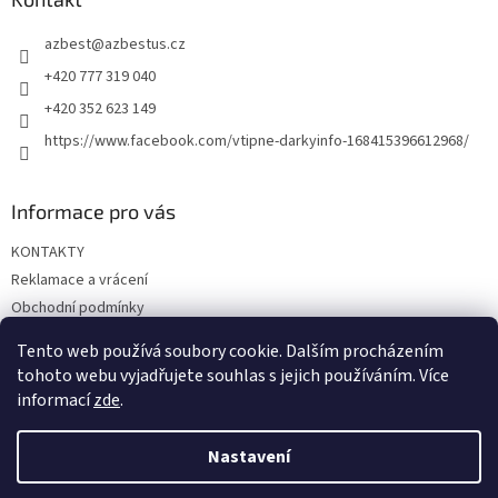
t
azbest
@
azbestus.cz
í
+420 777 319 040
+420 352 623 149
https://www.facebook.com/vtipne-darkyinfo-168415396612968/
Informace pro vás
KONTAKTY
Reklamace a vrácení
Obchodní podmínky
Podmínky ochrany osobních údajů
Tento web používá soubory cookie. Dalším procházením
Doprava a platba
tohoto webu vyjadřujete souhlas s jejich používáním. Více
informací
zde
.
Nastavení
Vytvořil Shoptet