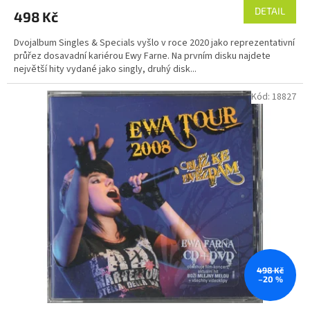
DETAIL
498 Kč
Dvojalbum Singles & Specials vyšlo v roce 2020 jako reprezentativní
průřez dosavadní kariérou Ewy Farne. Na prvním disku najdete
největší hity vydané jako singly, druhý disk...
Kód:
18827
498 Kč
–20 %