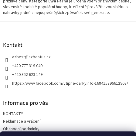
s
příznivé ceny. Kategorie
Ewa Farna
je určena všem příznivcům české,
u
slovenské i polské populární hudby, kteří chtějí rozšířit svou sbírku o
nahrávky jedné z nejúspěšnějších zpěvaček své generace.
Z
á
p
a
Kontakt
t
azbest
@
azbestus.cz
í
+420 777 319 040
+420 352 623 149
https://www.facebook.com/vtipne-darkyinfo-168415396612968/
Informace pro vás
KONTAKTY
Reklamace a vrácení
Obchodní podmínky