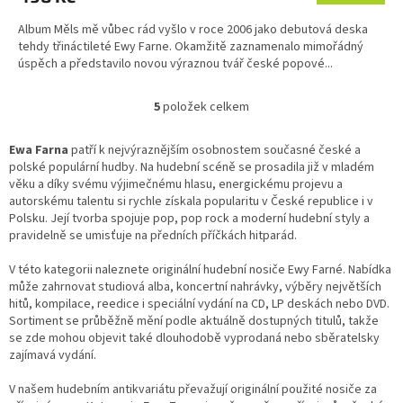
Album Měls mě vůbec rád vyšlo v roce 2006 jako debutová deska
tehdy třináctileté Ewy Farne. Okamžitě zaznamenalo mimořádný
úspěch a představilo novou výraznou tvář české popové...
5
položek celkem
O
v
l
Ewa Farna
patří k nejvýraznějším osobnostem současné české a
á
polské populární hudby. Na hudební scéně se prosadila již v mladém
d
věku a díky svému výjimečnému hlasu, energickému projevu a
a
autorskému talentu si rychle získala popularitu v České republice i v
c
Polsku. Její tvorba spojuje pop, pop rock a moderní hudební styly a
í
pravidelně se umisťuje na předních příčkách hitparád.
p
r
V této kategorii naleznete originální hudební nosiče Ewy Farné. Nabídka
v
může zahrnovat studiová alba, koncertní nahrávky, výběry největších
k
hitů, kompilace, reedice i speciální vydání na CD, LP deskách nebo DVD.
y
Sortiment se průběžně mění podle aktuálně dostupných titulů, takže
v
se zde mohou objevit také dlouhodobě vyprodaná nebo sběratelsky
ý
zajímavá vydání.
p
i
V našem hudebním antikvariátu převažují originální použité nosiče za