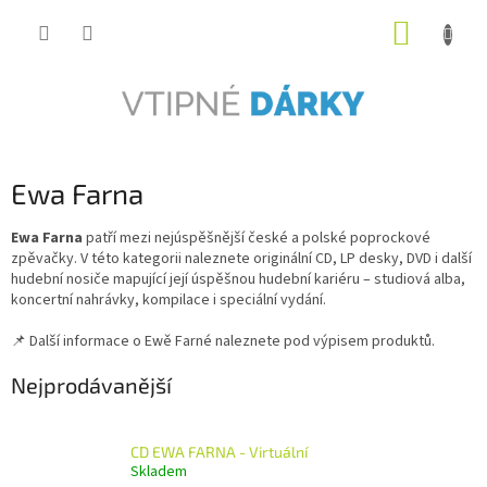
Přejít
NÁKUP
na
obsah
KOŠÍK
Ewa Farna
Ewa Farna
patří mezi nejúspěšnější české a polské poprockové
zpěvačky. V této kategorii naleznete originální CD, LP desky, DVD i další
hudební nosiče mapující její úspěšnou hudební kariéru – studiová alba,
koncertní nahrávky, kompilace i speciální vydání.
📌 Další informace o Ewě Farné naleznete pod výpisem produktů.
Nejprodávanější
CD EWA FARNA - Virtuální
Skladem