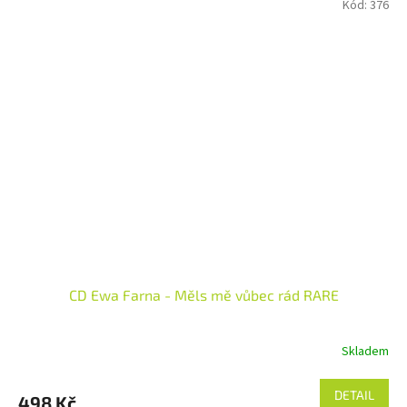
Kód:
376
CD Ewa Farna - Měls mě vůbec rád RARE
Skladem
DETAIL
498 Kč