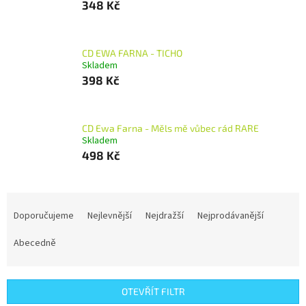
348 Kč
CD EWA FARNA - TICHO
Skladem
398 Kč
CD Ewa Farna - Měls mě vůbec rád RARE
Skladem
498 Kč
Ř
a
Doporučujeme
Nejlevnější
Nejdražší
Nejprodávanější
z
e
Abecedně
n
í
p
OTEVŘÍT FILTR
r