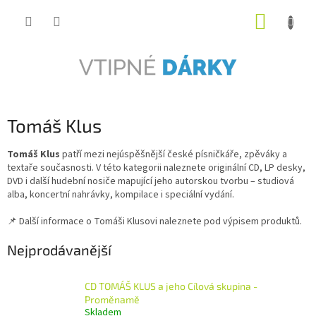
Přejít
NÁKUP
na
obsah
KOŠÍK
Tomáš Klus
Tomáš Klus
patří mezi nejúspěšnější české písničkáře, zpěváky a
textaře současnosti. V této kategorii naleznete originální CD, LP desky,
DVD i další hudební nosiče mapující jeho autorskou tvorbu – studiová
alba, koncertní nahrávky, kompilace i speciální vydání.
📌 Další informace o Tomáši Klusovi naleznete pod výpisem produktů.
Nejprodávanější
CD TOMÁŠ KLUS a jeho Cílová skupina -
Proměnamě
Skladem