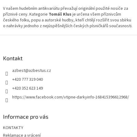
V našem hudebním antikvariátu převažují originální použité nosiče za
příznivé ceny. Kategorie
Tomáš Klus
je určena všem příznivcům
českého folku, popu a autorské hudby, kteří chtějí rozšířit svou sbírku
o nahrávky jednoho z nejúspěšnějších českých písničkářů současnosti.
Z
á
p
a
Kontakt
t
azbest
@
azbestus.cz
í
+420 777 319 040
+420 352 623 149
https://www.facebook.com/vtipne-darkyinfo-168415396612968/
Informace pro vás
KONTAKTY
Reklamace a vrácení