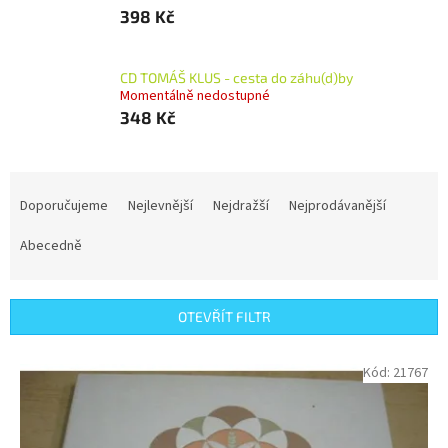
398 Kč
CD TOMÁŠ KLUS - cesta do záhu(d)by
Momentálně nedostupné
348 Kč
Ř
a
Doporučujeme
Nejlevnější
Nejdražší
Nejprodávanější
z
e
Abecedně
n
í
p
OTEVŘÍT FILTR
r
o
V
Kód:
21767
d
ý
u
p
k
i
t