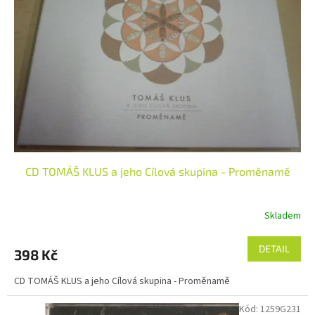
s
ů
p
r
o
d
u
k
t
ů
CD TOMÁŠ KLUS a jeho Cílová skupina - Proměnamě
Skladem
DETAIL
398 Kč
CD TOMÁŠ KLUS a jeho Cílová skupina - Proměnamě
Kód:
1259G231