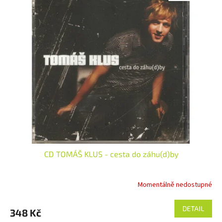
CD TOMÁŠ KLUS - cesta do záhu(d)by
Momentálně nedostupné
DETAIL
348 Kč