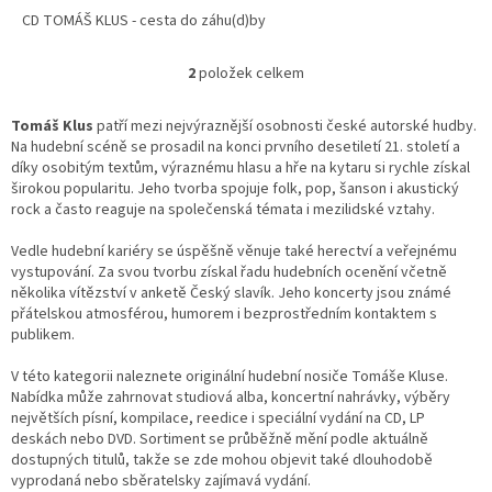
CD TOMÁŠ KLUS - cesta do záhu(d)by
2
položek celkem
O
v
l
Tomáš Klus
patří mezi nejvýraznější osobnosti české autorské hudby.
á
Na hudební scéně se prosadil na konci prvního desetiletí 21. století a
d
díky osobitým textům, výraznému hlasu a hře na kytaru si rychle získal
a
širokou popularitu. Jeho tvorba spojuje folk, pop, šanson i akustický
c
rock a často reaguje na společenská témata i mezilidské vztahy.
í
p
Vedle hudební kariéry se úspěšně věnuje také herectví a veřejnému
r
vystupování. Za svou tvorbu získal řadu hudebních ocenění včetně
v
několika vítězství v anketě Český slavík. Jeho koncerty jsou známé
k
přátelskou atmosférou, humorem i bezprostředním kontaktem s
y
publikem.
v
ý
V této kategorii naleznete originální hudební nosiče Tomáše Kluse.
p
Nabídka může zahrnovat studiová alba, koncertní nahrávky, výběry
i
největších písní, kompilace, reedice i speciální vydání na CD, LP
s
deskách nebo DVD. Sortiment se průběžně mění podle aktuálně
u
dostupných titulů, takže se zde mohou objevit také dlouhodobě
vyprodaná nebo sběratelsky zajímavá vydání.