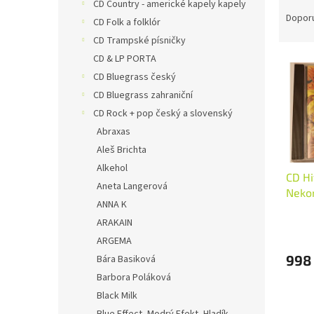
Ř
n
CD Country - americké kapely kapely
a
e
Dopor
CD Folk a folklór
z
l
CD Trampské písničky
e
CD & LP PORTA
V
n
ý
CD Bluegrass český
í
p
p
CD Bluegrass zahraniční
i
r
CD Rock + pop český a slovenský
s
o
Abraxas
p
d
Aleš Brichta
r
u
Alkehol
o
k
CD H
d
t
Aneta Langerová
Neko
u
ů
ANNA K
k
ARAKAIN
t
ARGEMA
ů
998
Bára Basiková
Barbora Poláková
Black Milk