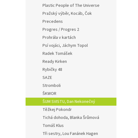
Plastic People of The Universe
Pražský výběr, Kocáb, Čok
Precedens
Progres / Progres 2
Prohrála v kartách
Psí vojáci, Jáchym Topol
Radek Tomášek
Ready Kirken
Rybičky 48
SAZE
Stromboli
ŠKWOR
ŠUM SVISTU, Dan Nekonečný
Těžkej Pokondr
Tichá dohoda, Blanka Šrůmová
Tomáš Klus
Tři sestry, Lou Fanánek Hagen