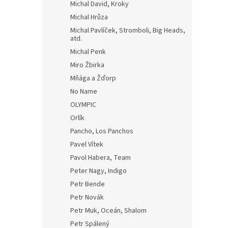
Michal David, Kroky
Michal Hrůza
Michal Pavlíček, Stromboli, Big Heads,
atd.
Michal Penk
Miro Žbirka
Mňága a Žďorp
No Name
OLYMPIC
Orlík
Pancho, Los Panchos
Pavel Vítek
Pavol Habera, Team
Peter Nagy, Indigo
Petr Bende
Petr Novák
Petr Muk, Oceán, Shalom
Petr Spálený