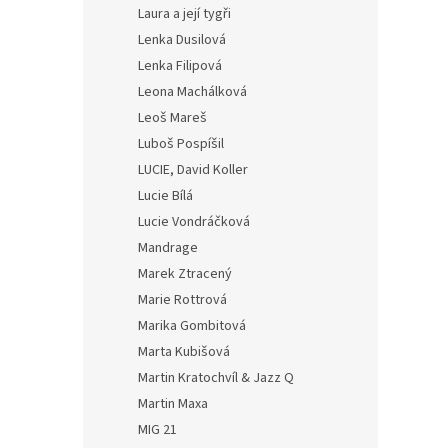
Laura a její tygři
Lenka Dusilová
Lenka Filipová
Leona Machálková
Leoš Mareš
Luboš Pospíšil
LUCIE, David Koller
Lucie Bílá
Lucie Vondráčková
Mandrage
Marek Ztracený
Marie Rottrová
Marika Gombitová
Marta Kubišová
Martin Kratochvíl & Jazz Q
Martin Maxa
MIG 21