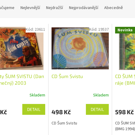
učujeme
Nejlevnější
Nejdražší
Nejprodávanější
Abecedně
Kód:
23611
Kód:
19537
Novinka
ity ŠUM SVISTU (Dan
CD Šum Svistu
CD ŠUM S
nečný) 2003
ráje (BM
Skladem
Skladem
DETAIL
DETAIL
 Kč
498 Kč
598 Kč
CD Šum Svistu
CD ŠUM SVI
(BMG 1994)