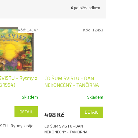
6
položek celkem
Kód:
14847
Kód:
12453
VISTU - Rytmy z
CD ŠUM SVISTU - DAN
G 1994)
NEKONEČNÝ - TANČÍRNA
Skladem
Skladem
DETAIL
DETAIL
498 Kč
STU - Rytmy z ráje
CD ŠUM SVISTU - DAN
NEKONEČNÝ - TANČÍRNA