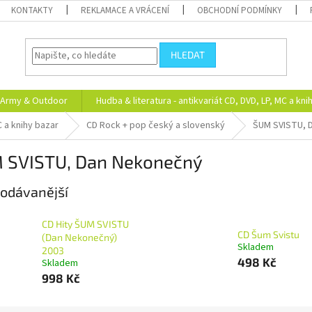
KONTAKTY
REKLAMACE A VRÁCENÍ
OBCHODNÍ PODMÍNKY
HLEDAT
Army & Outdoor
Hudba & literatura - antikvariát CD, DVD, LP, MC a kni
C a knihy bazar
CD Rock + pop český a slovenský
ŠUM SVISTU, 
 SVISTU, Dan Nekonečný
odávanější
CD Hity ŠUM SVISTU
CD Šum Svistu
(Dan Nekonečný)
Skladem
2003
498 Kč
Skladem
998 Kč