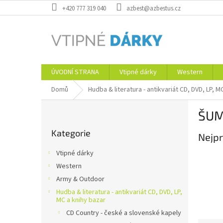
Přejít
+420 777 319 040
azbest@azbestus.cz
na
obsah
ÚVODNÍ STRANA
Vtipné dárky
Western
Domů
Hudba & literatura - antikvariát CD, DVD, LP, M
P
ŠUM
o
Přeskočit
s
Kategorie
kategorie
Nejpr
t
r
Vtipné dárky
a
Western
n
Army & Outdoor
n
í
Hudba & literatura - antikvariát CD, DVD, LP,
MC a knihy bazar
p
CD Country - české a slovenské kapely
a