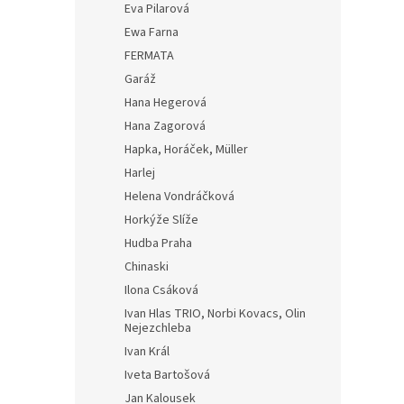
Eva Pilarová
Ewa Farna
FERMATA
Garáž
Hana Hegerová
Hana Zagorová
Hapka, Horáček, Müller
Harlej
Helena Vondráčková
Horkýže Slíže
Hudba Praha
Chinaski
Ilona Csáková
Ivan Hlas TRIO, Norbi Kovacs, Olin
Nejezchleba
Ivan Král
Iveta Bartošová
Jan Kalousek