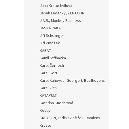
Jana Kratochvílová
Janek Ledecký, ŽENTOUR
J.A.R., Monkey Business
JASNÁ PÁKA
Jiří Schelinger
Jiří Zmožek
KABÁT
Kamil Střihavka
Karel Černoch
Karel Gott
Karel Kahovec, George & Beathovens
Karel Zich
KATAPULT
Katarína Knechtová
Kečup
KREYSON, Ladislav Křížek, Damiens
Kryštof