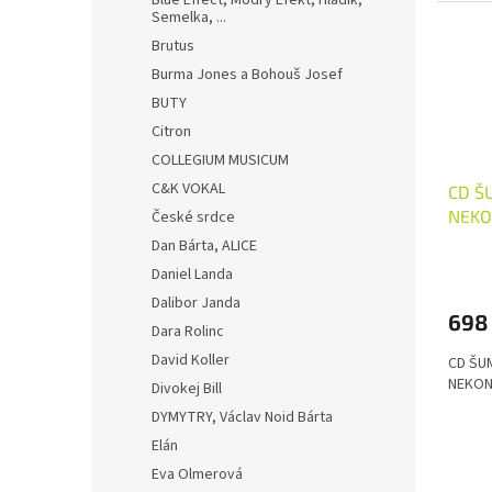
Blue Effect, Modrý Efekt, Hladík,
Semelka, ...
Brutus
Burma Jones a Bohouš Josef
BUTY
Citron
COLLEGIUM MUSICUM
C&K VOKAL
CD Š
NEKO
České srdce
Dan Bárta, ALICE
Daniel Landa
Dalibor Janda
698
Dara Rolinc
David Koller
CD ŠUM
NEKON
Divokej Bill
DYMYTRY, Václav Noid Bárta
Elán
Eva Olmerová