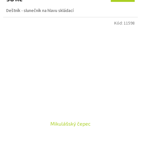
Deštník - slunečník na hlavu skládací
Kód:
11598
Mikulášský čepec