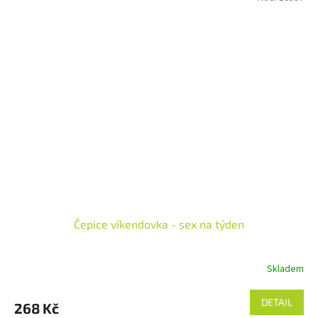
Čepice víkendovka - sex na týden
Skladem
Průměrné
hodnocení
produktu
DETAIL
268 Kč
je