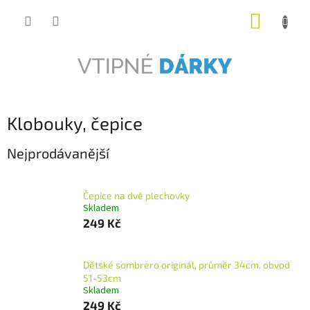
Přejít
NÁKUP
na
obsah
KOŠÍK
Klobouky, čepice
Nejprodávanější
Čepice na dvě plechovky
Skladem
249 Kč
Dětské sombrero originál, průměr 34cm, obvod
51-53cm
Skladem
249 Kč