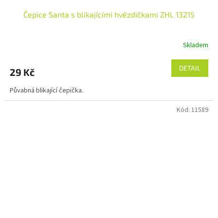
Čepice Santa s blikajícími hvězdičkami ZHL 13215
Skladem
DETAIL
29 Kč
Půvabná blikající čepička.
Kód:
11589