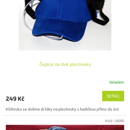
p
r
o
d
u
k
t
ů
Čepice na dvě plechovky
Skladem
DETAIL
249 Kč
Kšiltovka se dvěma držáky na plechovky s hadičkou přímo do úst.
Kód:
16095