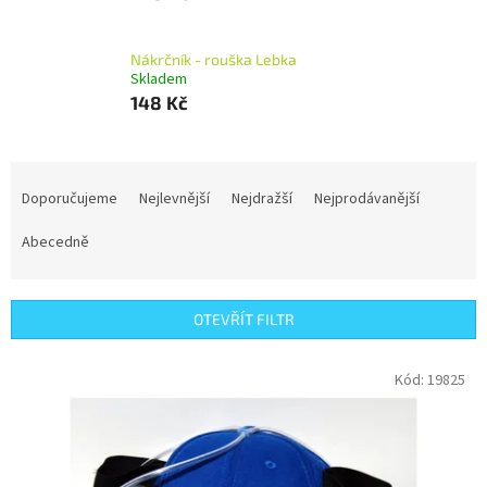
Nákrčník - rouška Lebka
Skladem
148 Kč
Ř
a
Doporučujeme
Nejlevnější
Nejdražší
Nejprodávanější
z
e
Abecedně
n
í
p
OTEVŘÍT FILTR
r
o
V
Kód:
19825
d
ý
u
p
k
i
t
s
ů