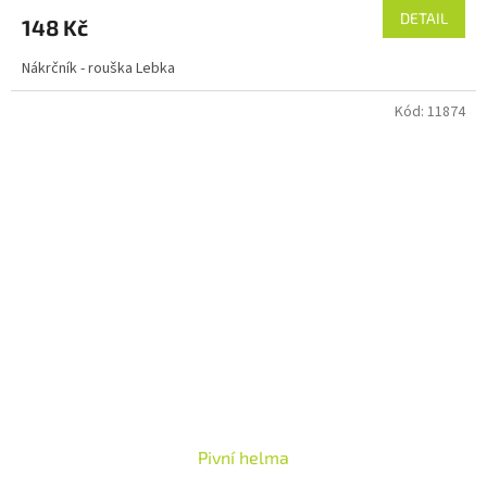
DETAIL
148 Kč
Nákrčník - rouška Lebka
Kód:
11874
Pivní helma