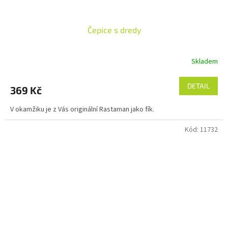
Čepice s dredy
Skladem
DETAIL
369 Kč
V okamžiku je z Vás originální Rastaman jako fík.
Kód:
11732