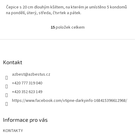
5,0
Čepice s 20 cm dlouhým kšiltem, na kterém je umístěno 5 kondomů
z
na pondělí, úterý, středa, čtvrtek a pátek.
5
hvězdiček.
15
položek celkem
O
v
l
Z
á
á
d
p
a
a
Kontakt
c
t
í
azbest
@
azbestus.cz
í
p
r
+420 777 319 040
v
+420 352 623 149
k
y
https://www.facebook.com/vtipne-darkyinfo-168415396612968/
v
ý
p
Informace pro vás
i
s
KONTAKTY
u