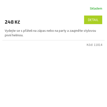
Skladem
DETAIL
248 Kč
Vydejte se s přáteli na zápas nebo na party a zaujměte stylovou
pivní helmou.
Kód:
11814