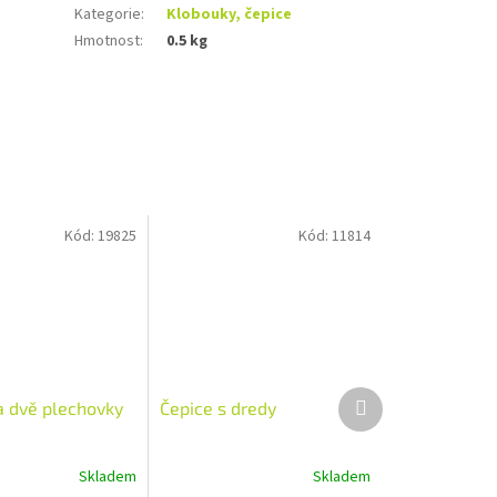
Kategorie
:
Klobouky, čepice
Hmotnost
:
0.5 kg
Kód:
19825
Kód:
11814
Další
a dvě plechovky
Čepice s dredy
produkt
Skladem
Skladem