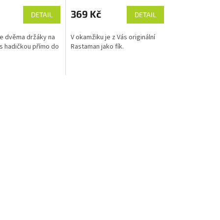
369 Kč
DETAIL
DETAIL
se dvěma držáky na
V okamžiku je z Vás originální
s hadičkou přímo do
Rastaman jako fík.