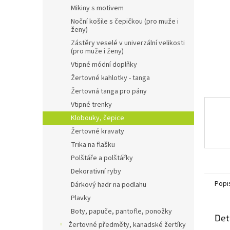
n
Mikiny s motivem
e
Noční košile s čepičkou (pro muže i
l
ženy)
Zástěry veselé v univerzální velikosti
(pro muže i ženy)
Vtipné módní doplňky
Žertovné kahlotky - tanga
Žertovná tanga pro pány
Vtipné trenky
Klobouky, čepice
Žertovné kravaty
Trika na flašku
Polštáře a polštářky
Dekorativní ryby
Popi
Dárkový hadr na podlahu
Plavky
Boty, papuče, pantofle, ponožky
Det
Žertovné předměty, kanadské žertíky