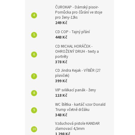
ČUROKAP - Dámský pisoir-
Pomůcka pro čůrání ve stoje
pro ženy-12ks
249 Kč
CD COP - Tajný přání
448 Kč
CD MICHAL HORÁČEK -
OHROŽENÝ DRUH - texty a
portréty
378 Kč
CD Jindra Kejak - VÝBĚR (27
písniček)
399 Kč
VIP svlékací panák - ženy
118 Kč
WC štětka - kartáč vzor Donald
Trump včetně držáku
348 Kč
Vzduchová pistole KANDAR
zlamovací 4,5mm
1 298 Kč