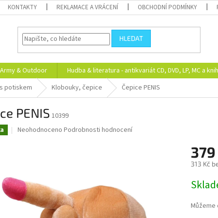
KONTAKTY
REKLAMACE A VRÁCENÍ
OBCHODNÍ PODMÍNKY
HLEDAT
Army & Outdoor
Hudba & literatura - antikvariát CD, DVD, LP, MC a kni
 s potiskem
Klobouky, čepice
Čepice PENIS
ice PENIS
10399
Průměrné
Neohodnoceno
Podrobnosti hodnocení
ka
hodnocení
produktu
379
je
313 Kč b
0,0
z
Měrná
Skla
5
cena:
hvězdiček.
Můžeme d