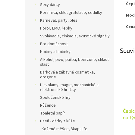
Čepi
Sexy dárky
Keramika, sklo, gratulace, cedulky
Modr
Karneval, party, ples
Cena
Horor, EMO, lebky
Svolávadla, cinkadla, akustické signály
Pro domácnost
Souvi
Hodiny a hodinky
Alkohol, pivo, pařba, beerzone, chlast -
slast
Dárková a zábavná kosmetika,
drogerie
Hlavolamy, magie, mechanické a
elektronické hračky
Společenské hry
Růžence
Čepic
Toaletní papír
na tý
Useň - dárky z kůže
Kožené měšce, škapulíře
Průmě