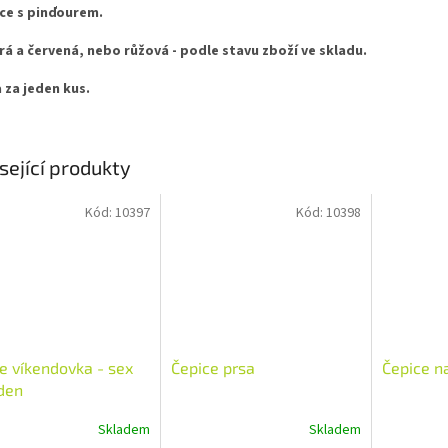
ce s pinďourem.
á a červená, nebo růžová - podle stavu zboží ve skladu.
 za jeden kus.
sející produkty
Kód:
10397
Kód:
10398
e víkendovka - sex
Čepice prsa
Čepice n
den
Skladem
Skladem
rné