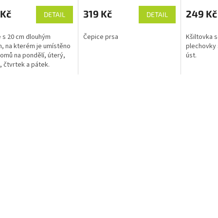
cení
ktu
 Kč
319 Kč
249 Kč
DETAIL
DETAIL
 s 20 cm dlouhým
Čepice prsa
Kšiltovka 
m, na kterém je umístěno
plechovky 
omů na pondělí, úterý,
úst.
ček.
, čtvrtek a pátek.