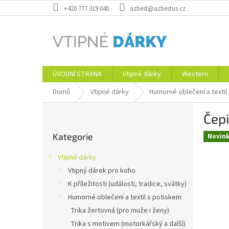
Přejít
+420 777 319 040
azbest@azbestus.cz
na
obsah
ÚVODNÍ STRANA
Vtipné dárky
Western
Domů
Vtipné dárky
Humorné oblečení a textil
P
Čep
o
Přeskočit
s
Kategorie
kategorie
Novin
t
r
Vtipné dárky
a
Vtipný dárek pro koho
n
K příležitosti (události, tradice, svátky)
n
í
Humorné oblečení a textil s potiskem
p
Trika žertovná (pro muže i ženy)
a
Trika s motivem (motorkářský a další)