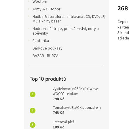
hodno
Western
produ
268
Army & Outdoor
je
Hudba & literatura - antikvariát CD, DVD, LP,
5,0
MC a knihy bazar
Čepice
z
kšilte
5
Hudební nástroje, příslušenství, noty a
5 kond
zpěvníky
hvězdi
středa
Ezoterika
Dárkové poukazy
BAZAR - BURZA
Top 10 produktů
Vystřelovací nůž "KYDY Wave
WOOD" celokov
798 Kč
Tomahawk BLACK s pouzdrem
745 Kč
Latexová pleš
189 Kč