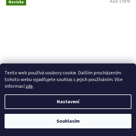
Kód:
17070
Novinka
Tento web používá soubory cookie. Dalším procházením
tohoto webu vyjadřujete souhlas s jejich používáním. Více
informací
zde
.
CD Keith Whitley & Ricky Skaggs – Second Generation
Nastavení
Bluegrass
Skladem
Souhlasím
DETAIL
398 Kč