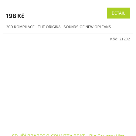
DETAIL
198 Kč
2CD KOMPILACE - THE ORIGINAL SOUNDS OF NEW ORLEANS
Kód:
21232
CD JIŘÍ BRABEC & COUNTRY BEAT - Big Country Hits