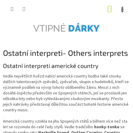
Přejít
NÁKUP
na
obsah
KOŠÍK
Ostatní interpreti- Others interprets
Ostatní interpreti americké country
Vedle největších hvězd nabízí americká country hudba také stovky
dalších talentovaných zpěváků, zpěvaček, skupin a hudebníků, kteří se
významně podíleli na vývoji tohoto oblíbeného žánru. Mnozí z nich
dosáhli úspěchu především ve Spojených státech, jiní se proslavili jen
několika hity nebo byli vyhledávanými studiovými muzikanty. Přesto
jejich nahrávky představují důležitou součást bohaté historie americké
country music.
Americká country vznikla na jihu Spojených států a během více než sta
let se rozvinula do celé řady stylů. Vedle tradičního
honky-tonku
se
objevily směry jako
Nashville Sound
,
Outlaw Country
,
Country