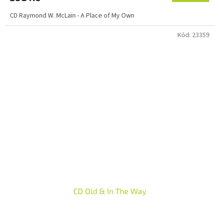
CD Raymond W. McLain - A Place of My Own
Kód:
23359
CD Old & In The Way