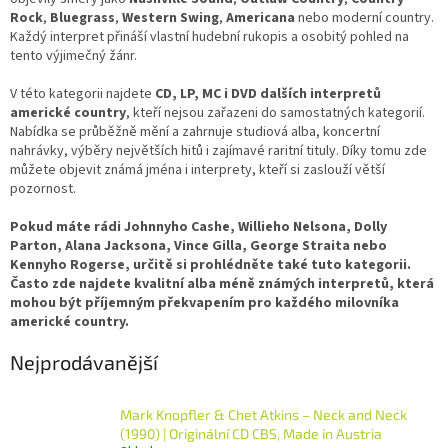
Rock
,
Bluegrass
,
Western Swing
,
Americana
nebo moderní country.
Každý interpret přináší vlastní hudební rukopis a osobitý pohled na
tento výjimečný žánr.
V této kategorii najdete
CD, LP, MC i DVD dalších interpretů
americké country
, kteří nejsou zařazeni do samostatných kategorií.
Nabídka se průběžně mění a zahrnuje studiová alba, koncertní
nahrávky, výběry největších hitů i zajímavé raritní tituly. Díky tomu zde
můžete objevit známá jména i interprety, kteří si zaslouží větší
pozornost.
Pokud máte rádi Johnnyho Cashe, Willieho Nelsona, Dolly
Parton, Alana Jacksona, Vince Gilla, George Straita nebo
Kennyho Rogerse, určitě si prohlédněte také tuto kategorii.
Často zde najdete kvalitní alba méně známých interpretů, která
mohou být příjemným překvapením pro každého milovníka
americké country.
Nejprodávanější
Mark Knopfler & Chet Atkins – Neck and Neck
(1990) | Originální CD CBS, Made in Austria