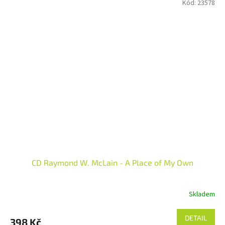
Kód:
23578
CD Raymond W. McLain - A Place of My Own
Skladem
DETAIL
398 Kč