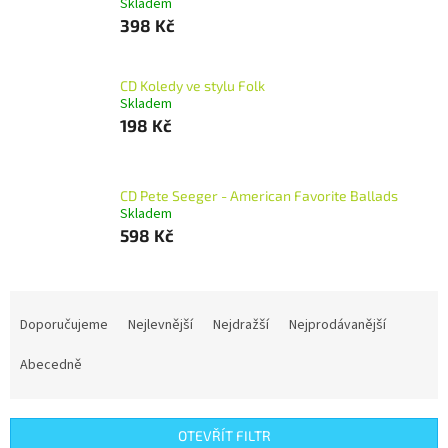
Skladem
398 Kč
CD Koledy ve stylu Folk
Skladem
198 Kč
CD Pete Seeger - American Favorite Ballads
Skladem
598 Kč
Ř
a
Doporučujeme
Nejlevnější
Nejdražší
Nejprodávanější
z
e
Abecedně
n
í
p
OTEVŘÍT FILTR