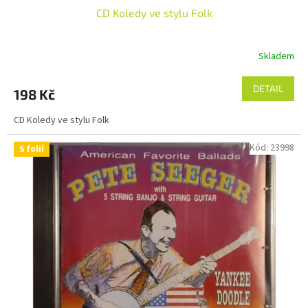
CD Koledy ve stylu Folk
Skladem
DETAIL
198 Kč
CD Koledy ve stylu Folk
Kód:
23998
S folií