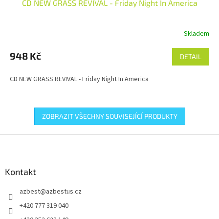
CD NEW GRASS REVIVAL - Friday Night In America
Skladem
948 Kč
DETAIL
CD NEW GRASS REVIVAL - Friday Night In America
ZOBRAZIT VŠECHNY SOUVISEJÍCÍ PRODUKTY
Z
á
p
a
Kontakt
t
azbest
@
azbestus.cz
í
+420 777 319 040