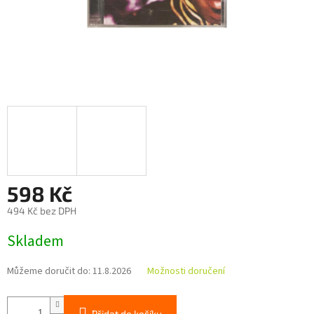
598 Kč
494 Kč bez DPH
Měrná
Skladem
cena:
Můžeme doručit do:
11.8.2026
Možnosti doručení
Přidat do košíku