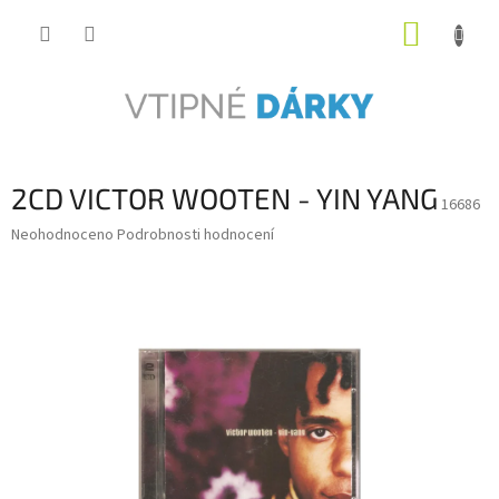
Přejít
NÁKUP
na
obsah
KOŠÍK
2CD VICTOR WOOTEN - YIN YANG
16686
Průměrné
Neohodnoceno
Podrobnosti hodnocení
hodnocení
produktu
je
0,0
z
5
hvězdiček.