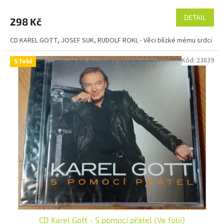
DETAIL
298 Kč
CD KAREL GOTT, JOSEF SUK, RUDOLF ROKL - Věci blízké mému srdci
Kód:
23839
S folií
CD Karel Gott - S pomocí přátel (Ve folii)