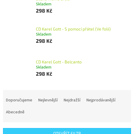
Skladem
298 Kč
CD Karel Gott - S pomocí přátel (Ve folii)
Skladem
298 Kč
CD Karel Gott - Belcanto
Skladem
298 Kč
Ř
a
Doporučujeme
Nejlevnější
Nejdražší
Nejprodávanější
z
e
Abecedně
n
í
p
OTEVŘÍT FILTR