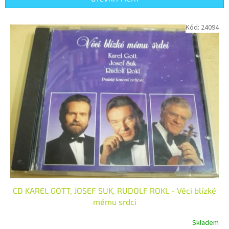
r
o
V
Kód:
24094
d
ý
u
p
k
i
t
s
ů
p
r
o
d
u
k
t
ů
CD KAREL GOTT, JOSEF SUK, RUDOLF ROKL - Věci blízké
mému srdci
Skladem