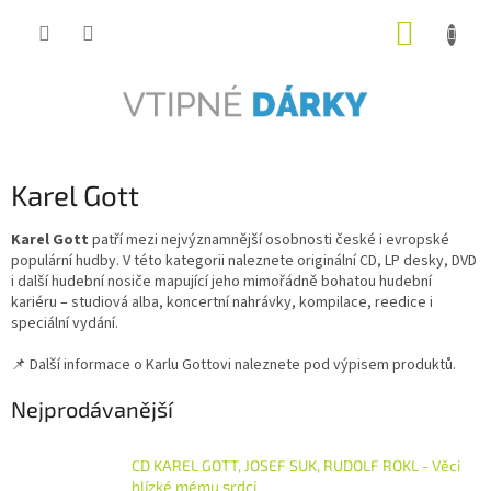
Přejít
NÁKUP
na
obsah
KOŠÍK
Karel Gott
Karel Gott
patří mezi nejvýznamnější osobnosti české i evropské
populární hudby. V této kategorii naleznete originální CD, LP desky, DVD
i další hudební nosiče mapující jeho mimořádně bohatou hudební
kariéru – studiová alba, koncertní nahrávky, kompilace, reedice i
speciální vydání.
📌 Další informace o Karlu Gottovi naleznete pod výpisem produktů.
Nejprodávanější
CD KAREL GOTT, JOSEF SUK, RUDOLF ROKL - Věci
blízké mému srdci