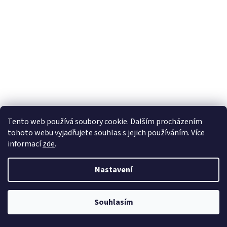
CD Karel Gott - Big Band Felixe Slováčka - Swing
Tento web používá soubory cookie. Dalším procházením
kolekce
tohoto webu vyjadřujete souhlas s jejich používáním. Více
informací
zde
.
Skladem
Nastavení
DETAIL
298 Kč
CD Karel Gott - Big Band Felixe Slováčka - Swing kolekce
Souhlasím
Kód:
194