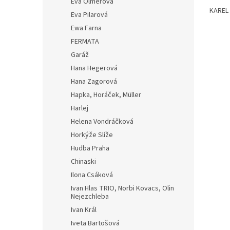
Eva Olmerová
KAREL 
Eva Pilarová
Ewa Farna
FERMATA
Garáž
Hana Hegerová
Hana Zagorová
Hapka, Horáček, Müller
Harlej
Helena Vondráčková
Horkýže Slíže
Hudba Praha
Chinaski
Ilona Csáková
Ivan Hlas TRIO, Norbi Kovacs, Olin
Nejezchleba
Ivan Král
Iveta Bartošová