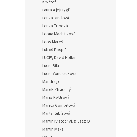
Kryštof
Laura a její tygři
Lenka Dusilová
Lenka Filipová
Leona Machálková
Leoš Mareš
Luboš Pospíšil
LUCIE, David Koller
Lucie Bílá
Lucie Vondráčková
Mandrage
Marek Ztracený
Marie Rottrová
Marika Gombitová
Marta Kubišová
Martin Kratochvíl & Jazz Q
Martin Maxa