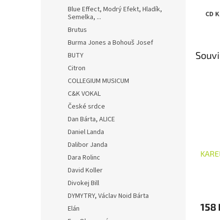
Blue Effect, Modrý Efekt, Hladík,
CD K
Semelka, ...
Brutus
Burma Jones a Bohouš Josef
Souvi
BUTY
Citron
COLLEGIUM MUSICUM
C&K VOKAL
České srdce
Dan Bárta, ALICE
Daniel Landa
Dalibor Janda
KAREL
Dara Rolinc
David Koller
Divokej Bill
DYMYTRY, Václav Noid Bárta
158 
Elán