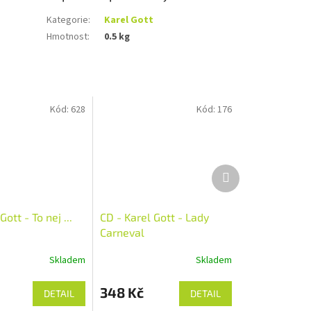
Kategorie
:
Karel Gott
Hmotnost
:
0.5 kg
Kód:
628
Kód:
176
Další
produkt
ott - To nej ...
CD - Karel Gott - Lady
Carneval
Skladem
Skladem
348 Kč
DETAIL
DETAIL