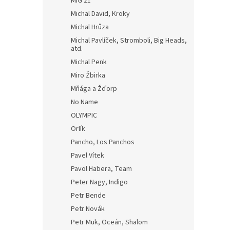
MIG 21
Michal David, Kroky
Michal Hrůza
Michal Pavlíček, Stromboli, Big Heads,
atd.
Michal Penk
Miro Žbirka
Mňága a Žďorp
No Name
OLYMPIC
Orlík
Pancho, Los Panchos
Pavel Vítek
Pavol Habera, Team
Peter Nagy, Indigo
Petr Bende
Petr Novák
Petr Muk, Oceán, Shalom