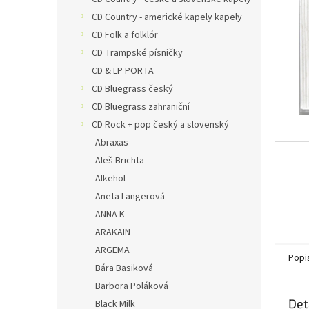
a
n
CD Country - americké kapely kapely
e
CD Folk a folklór
l
CD Trampské písničky
CD & LP PORTA
CD Bluegrass český
CD Bluegrass zahraniční
CD Rock + pop český a slovenský
Abraxas
Aleš Brichta
Alkehol
Aneta Langerová
ANNA K
ARAKAIN
ARGEMA
Popi
Bára Basiková
Barbora Poláková
Det
Black Milk