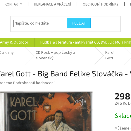
KONTAKTY
REKLAMACE A VRÁCENÍ
OBCHODNÍ PODMÍNKY
HLEDAT
Army & Outdoor
Hudba & literatura - antikvariát CD, DVD, LP, MC a kni
C a knihy
CD Rock + pop český a
Karel
slovenský
Gott
arel Gott - Big Band Felixe Slováčka -
né
noceno
Podrobnosti hodnocení
ní
298
u
246 Kč b
Měrná
Skla
cena:
ek.
Můžeme d