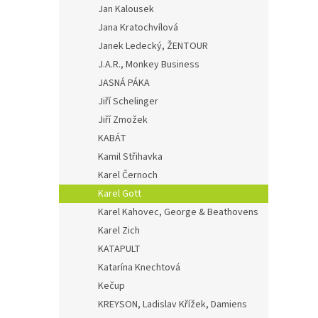
Jan Kalousek
Jana Kratochvílová
Janek Ledecký, ŽENTOUR
J.A.R., Monkey Business
JASNÁ PÁKA
Jiří Schelinger
Jiří Zmožek
KABÁT
Kamil Střihavka
Karel Černoch
Karel Gott
Karel Kahovec, George & Beathovens
Karel Zich
KATAPULT
Katarína Knechtová
Kečup
KREYSON, Ladislav Křížek, Damiens