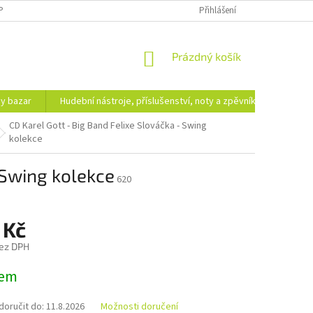
PODMÍNKY OCHRANY OSOBNÍCH ÚDAJŮ
DOPRAVA A PLATBA
Přihlášení
NÁKUPNÍ
Prázdný košík
KOŠÍK
hy bazar
Hudební nástroje, příslušenství, noty a zpěvníky
Ezote
CD Karel Gott - Big Band Felixe Slováčka - Swing
kolekce
 Swing kolekce
620
 Kč
ez DPH
dem
oručit do:
11.8.2026
Možnosti doručení