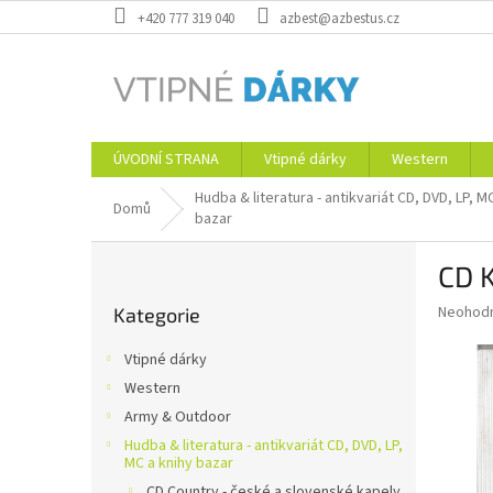
Přejít
+420 777 319 040
azbest@azbestus.cz
na
obsah
ÚVODNÍ STRANA
Vtipné dárky
Western
Hudba & literatura - antikvariát CD, DVD, LP, M
Domů
bazar
P
CD K
o
Přeskočit
s
Průměr
Neohod
Kategorie
kategorie
t
hodnoce
r
produkt
Vtipné dárky
a
je
Western
0,0
n
z
Army & Outdoor
n
5
í
Hudba & literatura - antikvariát CD, DVD, LP,
hvězdič
MC a knihy bazar
p
CD Country - české a slovenské kapely