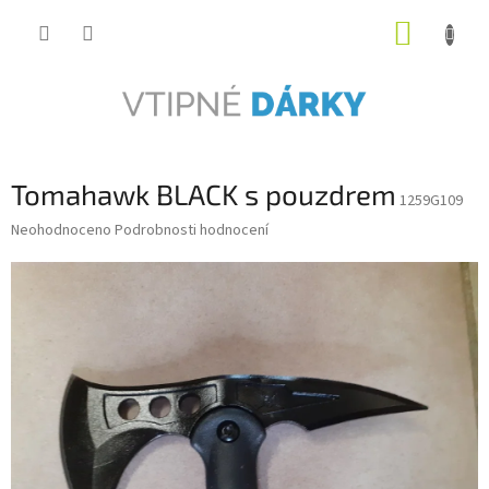
Přejít
NÁKUP
na
obsah
KOŠÍK
Tomahawk BLACK s pouzdrem
1259G109
Průměrné
Neohodnoceno
Podrobnosti hodnocení
hodnocení
produktu
je
0,0
z
5
hvězdiček.