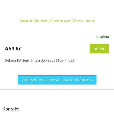
Sekera BW ženijní malá cca 38cm - nová
Skladem
469 Kč
DETAIL
Sekera BW ženijní malá délka cca 38cm - nová
ZOBRAZIT VŠECHNY SOUVISEJÍCÍ PRODUKTY
Z
á
p
a
Kontakt