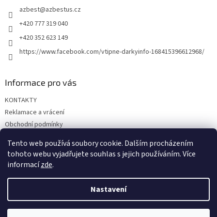
t
azbest
@
azbestus.cz
í
+420 777 319 040
+420 352 623 149
https://www.facebook.com/vtipne-darkyinfo-168415396612968/
Informace pro vás
KONTAKTY
Reklamace a vrácení
Obchodní podmínky
Podmínky ochrany osobních údajů
Tento web používá soubory cookie. Dalším procházením
Doprava a platba
tohoto webu vyjadřujete souhlas s jejich používáním. Více
informací
zde
.
Nastavení
Vytvořil Shoptet