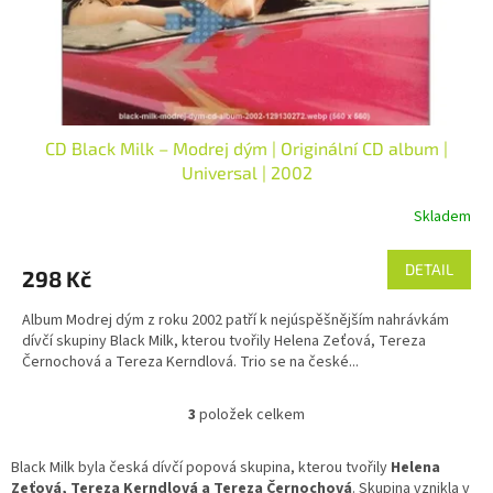
CD Black Milk – Modrej dým | Originální CD album |
Universal | 2002
Skladem
DETAIL
298 Kč
Album Modrej dým z roku 2002 patří k nejúspěšnějším nahrávkám
dívčí skupiny Black Milk, kterou tvořily Helena Zeťová, Tereza
Černochová a Tereza Kerndlová. Trio se na české...
3
položek celkem
O
v
l
Black Milk byla česká dívčí popová skupina, kterou tvořily
Helena
á
Zeťová, Tereza Kerndlová a Tereza Černochová
. Skupina vznikla v