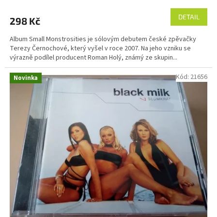
DETAIL
298 Kč
Album Small Monstrosities je sólovým debutem české zpěvačky
Terezy Černochové, který vyšel v roce 2007. Na jeho vzniku se
výrazně podílel producent Roman Holý, známý ze skupin...
Kód:
21656
Novinka