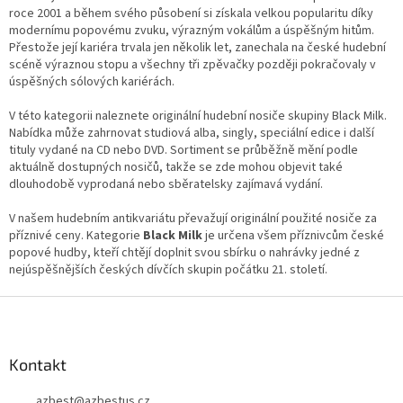
d
roce 2001 a během svého působení si získala velkou popularitu díky
a
modernímu popovému zvuku, výrazným vokálům a úspěšným hitům.
c
Přestože její kariéra trvala jen několik let, zanechala na české hudební
í
scéně výraznou stopu a všechny tři zpěvačky později pokračovaly v
p
úspěšných sólových kariérách.
r
v
V této kategorii naleznete originální hudební nosiče skupiny Black Milk.
k
Nabídka může zahrnovat studiová alba, singly, speciální edice i další
y
tituly vydané na CD nebo DVD. Sortiment se průběžně mění podle
v
aktuálně dostupných nosičů, takže se zde mohou objevit také
ý
dlouhodobě vyprodaná nebo sběratelsky zajímavá vydání.
p
i
V našem hudebním antikvariátu převažují originální použité nosiče za
s
příznivé ceny. Kategorie
Black Milk
je určena všem příznivcům české
u
popové hudby, kteří chtějí doplnit svou sbírku o nahrávky jedné z
nejúspěšnějších českých dívčích skupin počátku 21. století.
Z
á
p
a
Kontakt
t
azbest
@
azbestus.cz