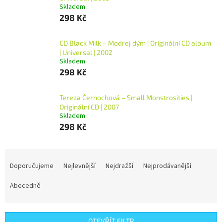
Skladem
298 Kč
CD Black Milk – Modrej dým | Originální CD album
| Universal | 2002
Skladem
298 Kč
Tereza Černochová – Small Monstrosities |
Originální CD | 2007
Skladem
298 Kč
Ř
a
Doporučujeme
Nejlevnější
Nejdražší
Nejprodávanější
z
e
Abecedně
n
í
p
OTEVŘÍT FILTR