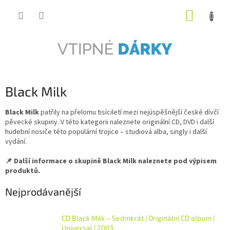
Přejít
NÁKUP
na
obsah
KOŠÍK
Black Milk
Black Milk
patřily na přelomu tisíciletí mezi nejúspěšnější české dívčí
pěvecké skupiny. V této kategorii naleznete originální CD, DVD i další
hudební nosiče této populární trojice – studiová alba, singly i další
vydání.
📌 Další informace o skupině Black Milk naleznete pod výpisem
produktů.
Nejprodávanější
CD Black Milk – Sedmkrát | Originální CD album |
Universal | 2003