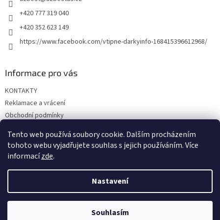
í
+420 777 319 040
+420 352 623 149
https://www.facebook.com/vtipne-darkyinfo-168415396612968/
Informace pro vás
KONTAKTY
Reklamace a vrácení
Obchodní podmínky
Podmínky ochrany osobních údajů
Tento web používá soubory cookie. Dalším procházením
Doprava a platba
tohoto webu vyjadřujete souhlas s jejich používáním. Více
informací
zde
.
Nastavení
Vytvořil Shoptet
Souhlasím
Copyright 2026
Vtipné dárky
. Všechna práva vyhrazena.