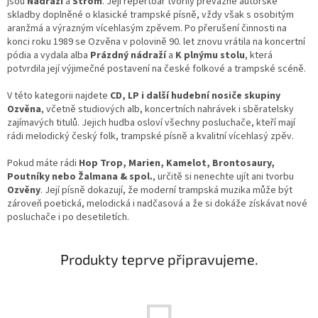
jsou
Nádraží
a
Strom
. Její repertoár tvořily převážně autorské
skladby doplněné o klasické trampské písně, vždy však s osobitým
aranžmá a výrazným vícehlasým zpěvem. Po přerušení činnosti na
konci roku 1989 se Ozvěna v polovině 90. let znovu vrátila na koncertní
pódia a vydala alba
Prázdný nádraží
a
K plnýmu stolu
, která
potvrdila její výjimečné postavení na české folkové a trampské scéně.
V této kategorii najdete
CD, LP i další hudební nosiče skupiny
Ozvěna
, včetně studiových alb, koncertních nahrávek i sběratelsky
zajímavých titulů. Jejich hudba osloví všechny posluchače, kteří mají
rádi melodický český folk, trampské písně a kvalitní vícehlasý zpěv.
Pokud máte rádi
Hop Trop, Marien, Kamelot, Brontosaury,
Poutníky nebo Žalmana & spol.
, určitě si nenechte ujít ani tvorbu
Ozvěny
. Její písně dokazují, že moderní trampská muzika může být
zároveň poetická, melodická i nadčasová a že si dokáže získávat nové
posluchače i po desetiletích.
Produkty teprve připravujeme.