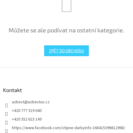
Můžete se ale podívat na ostatní kategorie.
ZPĚT DO OBCHODU
Z
á
p
a
Kontakt
t
azbest
@
azbestus.cz
í
+420 777 319 040
+420 352 623 149
https://www.facebook.com/vtipne-darkyinfo-168415396612968/