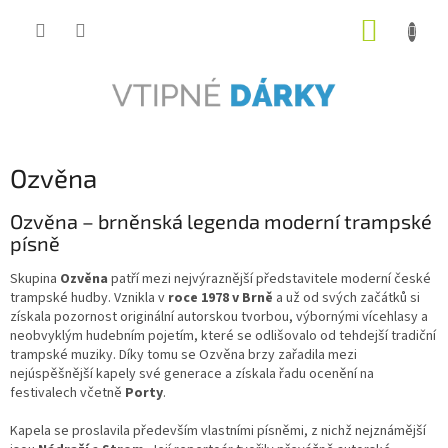
Přejít
NÁKUP
na
obsah
KOŠÍK
Ozvěna
Ozvěna – brněnská legenda moderní trampské
písně
Skupina
Ozvěna
patří mezi nejvýraznější představitele moderní české
trampské hudby. Vznikla v
roce 1978 v Brně
a už od svých začátků si
získala pozornost originální autorskou tvorbou, výbornými vícehlasy a
neobvyklým hudebním pojetím, které se odlišovalo od tehdejší tradiční
trampské muziky. Díky tomu se Ozvěna brzy zařadila mezi
nejúspěšnější kapely své generace a získala řadu ocenění na
festivalech včetně
Porty
.
Kapela se proslavila především vlastními písněmi, z nichž nejznámější