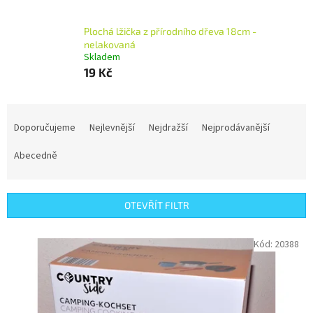
Plochá lžička z přírodního dřeva 18cm -
nelakovaná
Skladem
19 Kč
Ř
a
Doporučujeme
Nejlevnější
Nejdražší
Nejprodávanější
z
e
Abecedně
n
í
p
OTEVŘÍT FILTR
r
o
V
Kód:
20388
d
ý
u
p
k
i
t
s
ů