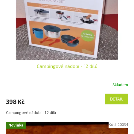
p
r
o
d
u
k
t
ů
Campingové nádobí - 12 dílů
Skladem
DETAIL
398 Kč
Campingové nádobí - 12 dílů
Kód:
20034
Novinka