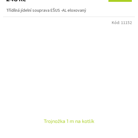
Třídílná jídelní souprava EŠUS -AL eloxovaný
Kód:
11152
Trojnožka 1 m na kotlík