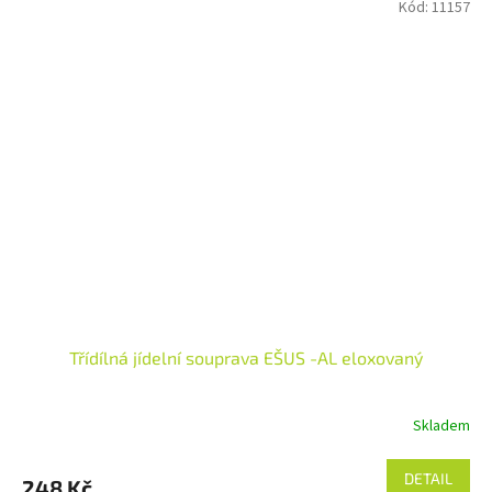
Kód:
11157
Třídílná jídelní souprava EŠUS -AL eloxovaný
Skladem
DETAIL
248 Kč