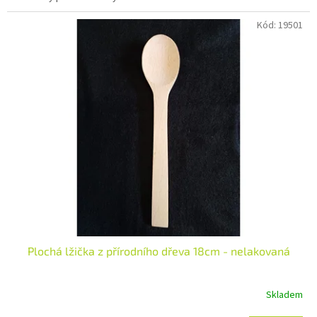
Kód:
19501
Plochá lžička z přírodního dřeva 18cm - nelakovaná
Skladem