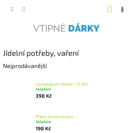
Přejít
NÁKUP
na
obsah
KOŠÍK
Jídelní potřeby, vaření
Nejprodávanější
Campingové nádobí - 12 dílů
Skladem
398 Kč
Příbor kombinovaný
Skladem
198 Kč