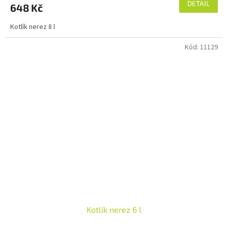
DETAIL
648 Kč
Kotlík nerez 8 l
Kód:
11129
Kotlík nerez 6 l