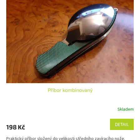
Příbor kombinovaný
Skladem
DETAIL
198 Kč
Praktický příbor složený do velikosti středního zavíracího nože.