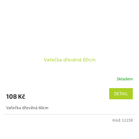
Vařečka dřevěná 60cm
Skladem
Průměrné
hodnocení
produktu
DETAIL
108 Kč
je
5,0
Vařečka dřevěná 60cm
z
5
Kód:
11158
hvězdiček.