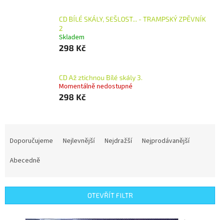
CD BÍLÉ SKÁLY, SEŠLOST... - TRAMPSKÝ ZPĚVNÍK
2
Skladem
298 Kč
CD Až ztichnou Bílé skály 3.
Momentálně nedostupné
298 Kč
Ř
a
Doporučujeme
Nejlevnější
Nejdražší
Nejprodávanější
z
e
Abecedně
n
í
p
OTEVŘÍT FILTR
r
o
V