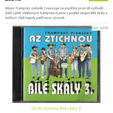
Album Trampský zpěvník 2 navazuje na úspěšný první díl a přináší
další výběr oblíbených trampských písní v podání skupin Bílé Skály a
Sešlost. Obě kapely patří mezi výrazné...
Kód:
23239
CD Až ztichnou Bílé skály 3.