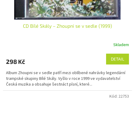
CD Bílé Skály – Zhoupni se v sedle (1999)
Skladem
DETAIL
298 Kč
Album Zhoupni se v sedle patří mezi oblíbené nahrávky legendární
trampské skupiny Bílé Skály. Vyšlo v roce 1999 ve vydavatelství
Česká muzika a obsahuje šestnáct písní, které...
Kód:
22753