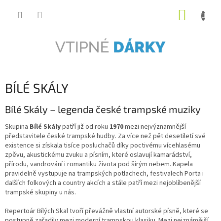
Přejít
NÁKUP
na
obsah
KOŠÍK
BÍLÉ SKÁLY
Bílé Skály – legenda české trampské muziky
Skupina
Bílé Skály
patří již od roku
1970
mezi nejvýznamnější
představitele české trampské hudby. Za více než pět desetiletí své
existence si získala tisíce posluchačů díky poctivému vícehlasému
zpěvu, akustickému zvuku a písním, které oslavují kamarádství,
přírodu, vandrování i romantiku života pod širým nebem. Kapela
pravidelně vystupuje na trampských potlachech, festivalech Porta i
dalších folkových a country akcích a stále patří mezi nejoblíbenější
trampské skupiny u nás.
Repertoár Bílých Skal tvoří převážně vlastní autorské písně, které se
postupně zařadily mezi moderní trampskou klasiku. Mezi nejznámější