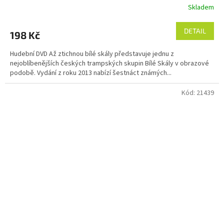
Skladem
DETAIL
198 Kč
Hudební DVD Až ztichnou bílé skály představuje jednu z
nejoblíbenějších českých trampských skupin Bílé Skály v obrazové
podobě. Vydání z roku 2013 nabízí šestnáct známých...
Kód:
21439