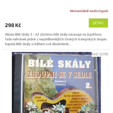
Momentálně nedostupné
DETAIL
298 Kč
Album Bílé Skály 3 – Až ztichnou bílé skály navazuje na úspěšnou
řadu nahrávek jedné z nejoblíbenějších českých trampských skupin.
Kapela Bílé Skály si během své dlouholeté...
Kód:
22756