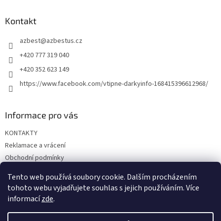
d
p
a
a
Kontakt
c
t
í
azbest
@
azbestus.cz
í
p
r
+420 777 319 040
v
+420 352 623 149
k
y
https://www.facebook.com/vtipne-darkyinfo-168415396612968/
v
ý
p
Informace pro vás
i
s
KONTAKTY
u
Reklamace a vrácení
Obchodní podmínky
Podmínky ochrany osobních údajů
Tento web používá soubory cookie. Dalším procházením
Doprava a platba
tohoto webu vyjadřujete souhlas s jejich používáním. Více
informací
zde
.