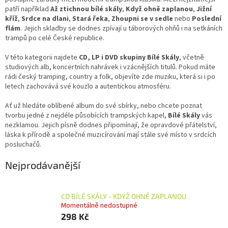
patří například
Až ztichnou bílé skály
,
Když ohně zaplanou
,
Jižní
kříž
,
Srdce na dlani
,
Stará řeka
,
Zhoupni se v sedle
nebo
Poslední
flám
. Jejich skladby se dodnes zpívají u táborových ohňů i na setkáních
trampů po celé České republice.
V této kategorii najdete
CD, LP i DVD skupiny Bílé Skály
, včetně
studiových alb, koncertních nahrávek i vzácnějších titulů. Pokud máte
rádi český tramping, country a folk, objevíte zde muziku, která si i po
letech zachovává své kouzlo a autentickou atmosféru.
Ať už hledáte oblíbené album do své sbírky, nebo chcete poznat
tvorbu jedné z nejdéle působících trampských kapel,
Bílé Skály
vás
nezklamou. Jejich písně dodnes připomínají, že opravdové přátelství,
láska k přírodě a společné muzicírování mají stále své místo v srdcích
posluchačů.
Nejprodávanější
CD BÍLÉ SKÁLY - KDYŽ OHNĚ ZAPLANOU
Momentálně nedostupné
298 Kč