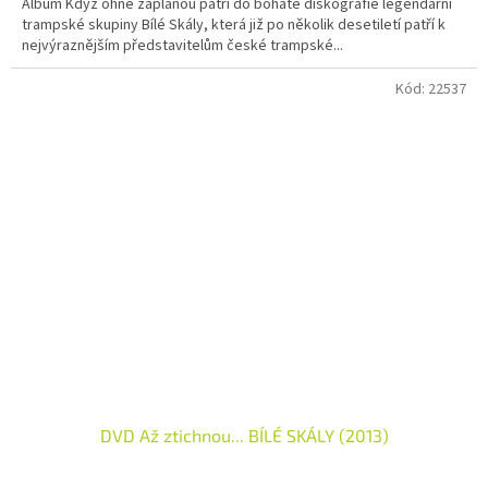
Album Když ohně zaplanou patří do bohaté diskografie legendární
trampské skupiny Bílé Skály, která již po několik desetiletí patří k
nejvýraznějším představitelům české trampské...
Kód:
22537
DVD Až ztichnou... BÍLÉ SKÁLY (2013)