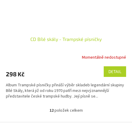
CD Bílé skály - Trampské písničky
Momentálně nedostupné
DETAIL
298 Kč
Album Trampské písničky přináší výběr skladeb legendární skupiny
Bílé Skály, která již od roku 1970 patří mezi nejvýznamnější
představitele české trampské hudby. Její písně se...
12
položek celkem
O
v
l
Z
á
á