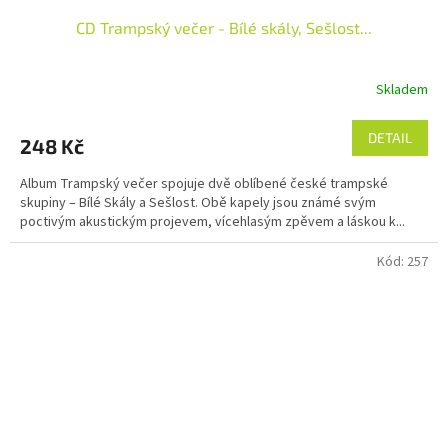
CD Trampský večer - Bílé skály, Sešlost...
Skladem
DETAIL
248 Kč
Album Trampský večer spojuje dvě oblíbené české trampské
skupiny – Bílé Skály a Sešlost. Obě kapely jsou známé svým
poctivým akustickým projevem, vícehlasým zpěvem a láskou k...
Kód:
257