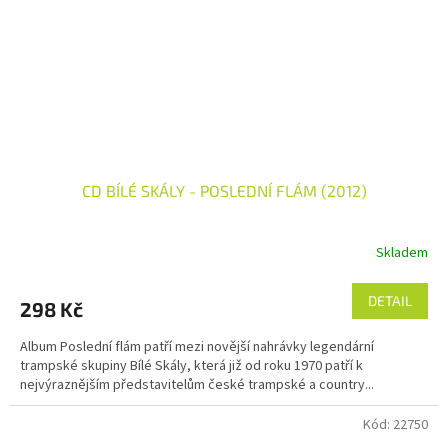
CD BÍLÉ SKÁLY - POSLEDNÍ FLÁM (2012)
Skladem
DETAIL
298 Kč
Album Poslední flám patří mezi novější nahrávky legendární
trampské skupiny Bílé Skály, která již od roku 1970 patří k
nejvýraznějším představitelům české trampské a country...
Kód:
22750