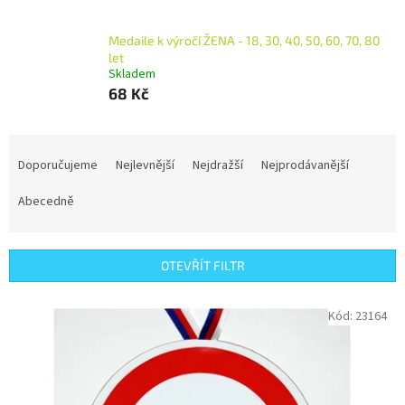
Medaile k výročí ŽENA - 18, 30, 40, 50, 60, 70, 80
let
Skladem
68 Kč
Ř
a
Doporučujeme
Nejlevnější
Nejdražší
Nejprodávanější
z
e
Abecedně
n
í
p
OTEVŘÍT FILTR
r
o
V
Kód:
23164
d
ý
u
p
k
i
t
s
ů