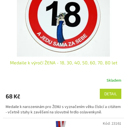
p
r
o
d
u
k
t
ů
Medaile k výročí ŽENA - 18, 30, 40, 50, 60, 70, 80 let
Skladem
DETAIL
68 Kč
Medaile k narozeninám pro ŽENU s vyznačením věku číslicí a citátem
- včetně stuhy k zavěšení na slovutné hrdlo oslavenkyně.
Kód:
23161