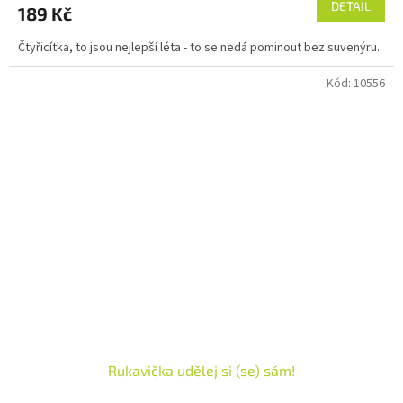
DETAIL
189 Kč
Čtyřicítka, to jsou nejlepší léta - to se nedá pominout bez suvenýru.
Kód:
10556
Rukavička udělej si (se) sám!