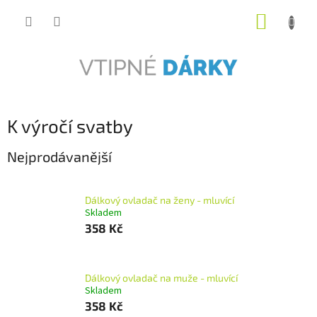
Přejít
NÁKUP
na
obsah
KOŠÍK
K výročí svatby
Nejprodávanější
Dálkový ovladač na ženy - mluvící
Skladem
358 Kč
Dálkový ovladač na muže - mluvící
Skladem
358 Kč