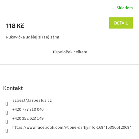
Skladem
DETAIL
118 Kč
Rukavička udělej si (se) sám!
10
položek celkem
O
v
l
Z
á
á
d
p
a
a
Kontakt
c
t
í
azbest
@
azbestus.cz
í
p
r
+420 777 319 040
v
+420 352 623 149
k
y
https://www.facebook.com/vtipne-darkyinfo-168415396612968/
v
ý