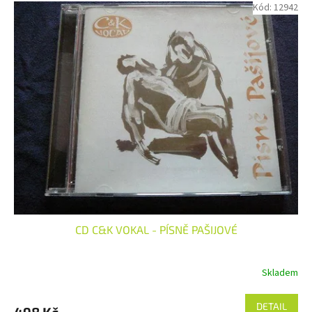
Kód:
12942
CD C&K VOKAL - PÍSNĚ PAŠIJOVÉ
Skladem
DETAIL
498 Kč