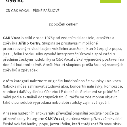
CD C&K VOKAL - PÍSNĚ PAŠIJOVÉ
2
položek celkem
O
v
l
C&K Vocal
vznikl v roce 1976 pod vedením skladatele, aranžéra a
á
zpěváka
Jiřího Cerhy
. Skupina se proslavila mimořádně
d
propracovanými vícehlasými vokálními aranžemi, které čerpají z popu,
a
jazzu, folku i rocku. Díky vysoké interpretační úrovni a spolupráci s
c
předními českými hudebníky si C&K Vocal získal výjimečné postavení na
í
domácí hudební scéně. V průběhu let skupinou prošla řada významných
p
zpěváků a zpěvaček.
r
v
V této kategorii naleznete originální hudební nosiče skupiny C&K Vocal.
k
Nabídka může zahrnovat studiová alba, koncertní nahrávky, kompilace,
y
reedice i další vydání na CD nebo LP deskách. Sortiment se průběžně
v
mění podle aktuálně dostupných titulů, takže se zde mohou objevit
ý
také dlouhodobě vyprodaná nebo sběratelsky zajímavá vydání.
p
i
V našem hudebním antikvariátu převažují originální použité nosiče za
s
příznivé ceny. Kategorie
C&K Vocal
je určena všem příznivcům kvalitní
u
české vokální hudby, popu, jazzu i folku, kteří chtějí rozšířit svou sbírku