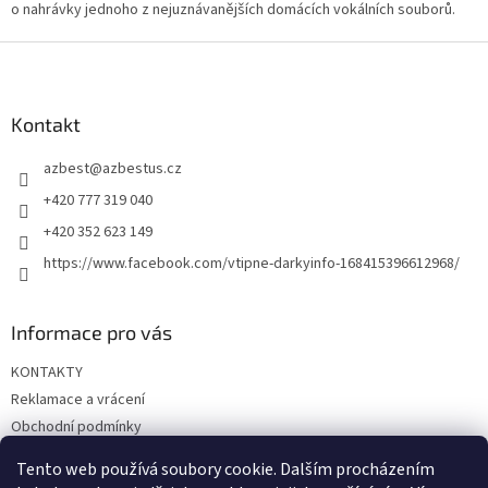
o nahrávky jednoho z nejuznávanějších domácích vokálních souborů.
Z
á
p
a
Kontakt
t
azbest
@
azbestus.cz
í
+420 777 319 040
+420 352 623 149
https://www.facebook.com/vtipne-darkyinfo-168415396612968/
Informace pro vás
KONTAKTY
Reklamace a vrácení
Obchodní podmínky
Podmínky ochrany osobních údajů
Tento web používá soubory cookie. Dalším procházením
Doprava a platba