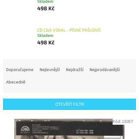
Skladem
498 Kč
CD C&K VOKAL - PÍSNĚ PAŠIJOVÉ
Skladem
498 Kč
Ř
a
Doporučujeme
Nejlevnější
Nejdražší
Nejprodávanější
z
e
Abecedně
n
í
p
OTEVŘÍT FILTR
r
o
V
Kód:
15057
d
ý
u
p
k