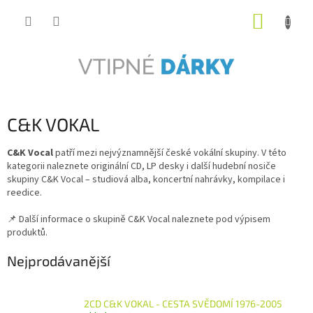
Přejít
NÁKUP
na
obsah
KOŠÍK
C&K VOKAL
C&K Vocal
patří mezi nejvýznamnější české vokální skupiny. V této
kategorii naleznete originální CD, LP desky i další hudební nosiče
skupiny C&K Vocal – studiová alba, koncertní nahrávky, kompilace i
reedice.
📌 Další informace o skupině C&K Vocal naleznete pod výpisem
produktů.
Nejprodávanější
2CD C&K VOKAL - CESTA SVĚDOMÍ 1976-2005