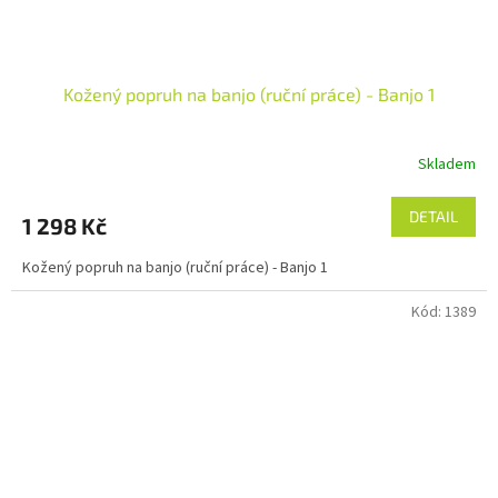
Kožený popruh na banjo (ruční práce) - Banjo 1
Skladem
Průměrné
hodnocení
produktu
DETAIL
1 298 Kč
je
5,0
Kožený popruh na banjo (ruční práce) - Banjo 1
z
5
Kód:
1389
hvězdiček.