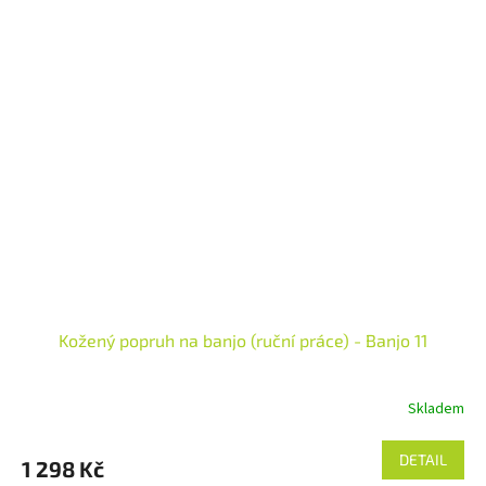
Kožený popruh na banjo (ruční práce) - Banjo 11
Skladem
Průměrné
hodnocení
produktu
DETAIL
1 298 Kč
je