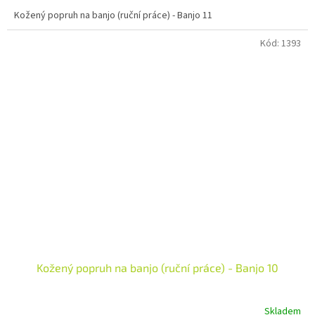
5,0
Kožený popruh na banjo (ruční práce) - Banjo 11
z
5
Kód:
1393
hvězdiček.
Kožený popruh na banjo (ruční práce) - Banjo 10
Skladem
Průměrné