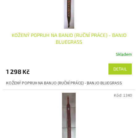
k
t
ů
KOŽENÝ POPRUH NA BANJO (RUČNÍ PRÁCE) - BANJO
BLUEGRASS
Skladem
DETAIL
1 298 Kč
KOŽENÝ POPRUH NA BANJO (RUČNÍ PRÁCE) - BANJO BLUEGRASS
Kód:
1340