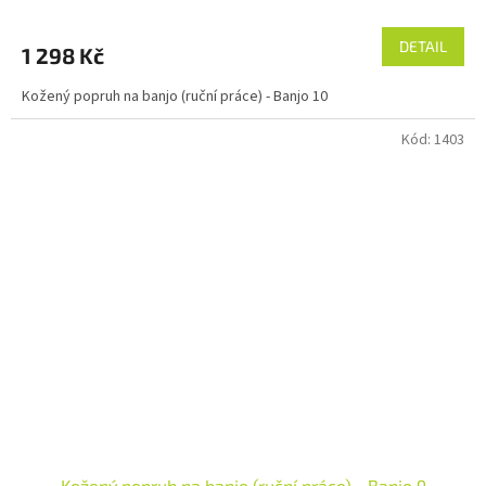
hodnocení
produktu
DETAIL
1 298 Kč
je
5,0
Kožený popruh na banjo (ruční práce) - Banjo 10
z
5
Kód:
1403
hvězdiček.
Kožený popruh na banjo (ruční práce) - Banjo 9