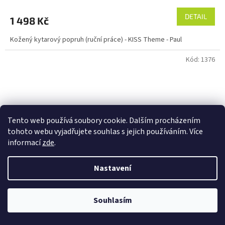
hodnocení
produktu
DETAIL
1 498 Kč
je
5,0
Kožený kytarový popruh (ruční práce) - KISS Theme - Paul
z
5
Kód:
1376
hvězdiček.
Tento web používá soubory cookie. Dalším procházením
tohoto webu vyjadřujete souhlas s jejich používáním. Více
informací
zde
.
Nastavení
Souhlasím
Kožený kytarový popruh (ruční práce) - KISS Theme -