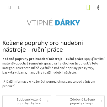
Přejít
NÁKUP
na
obsah
KOŠÍK
Kožené popruhy pro hudební
nástroje - ruční práce
Kožené popruhy pro hudební nástroje – ruční práce
spojují kvalitní
materiály, poctivé řemeslné zpracování a dlouhou životnost. V této
kategorii naleznete ručně vyráběné kožené popruhy pro kytary,
baskytary, banja, mandolíny i další hudební nástroje.
📌 Další informace o kožených popruzích naleznete pod výpisem
produktů.
Zdobené kožené
Zdobené kožené
popruhy - kytara
popruhy - banjo