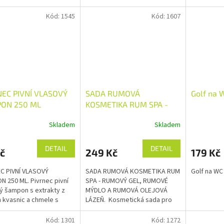
kvasnic a chmele. Pivní
medu a jog
kosmetika je skvělý dárek pro
složkou. N
Kód:
1545
Kód:
1607
muže...
dávkovačů.
NEC PIVNÍ VLASOVÝ
SADA RUMOVÁ
Golf na 
ON 250 ML
KOSMETIKA RUM SPA -
RUMOVÝ GEL, RUMOVÉ
Skladem
Skladem
MÝDLO A RUMOVÁ
OLEJOVÁ LÁZEŇ
DETAIL
DETAIL
č
249 Kč
179 Kč
C PIVNÍ VLASOVÝ
SADA RUMOVÁ KOSMETIKA RUM
Golf na WC
 250 ML. Pivrnec pivní
SPA - RUMOVÝ GEL, RUMOVÉ
ý šampon s extrakty z
MÝDLO A RUMOVÁ OLEJOVÁ
h kvasnic a chmele s
LÁZEŇ. Kosmetická sada pro
ou vytvořenou ve
muže i dámy s vůní rumu.
ráci s kreslířem Petrem
NEMŮŽE CHYBĚT VE VÝBAVĚ
Kód:
1301
Kód:
1272