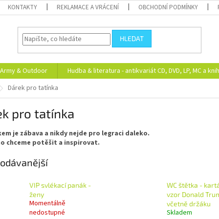
KONTAKTY
REKLAMACE A VRÁCENÍ
OBCHODNÍ PODMÍNKY
HLEDAT
Army & Outdoor
Hudba & literatura - antikvariát CD, DVD, LP, MC a kni
Dárek pro tatínka
k pro tatínka
kem je zábava a nikdy nejde pro legraci daleko.
o chceme potěšit a inspirovat.
odávanější
VIP svlékací panák -
WC štětka - kart
ženy
vzor Donald Tru
Momentálně
včetně držáku
nedostupné
Skladem