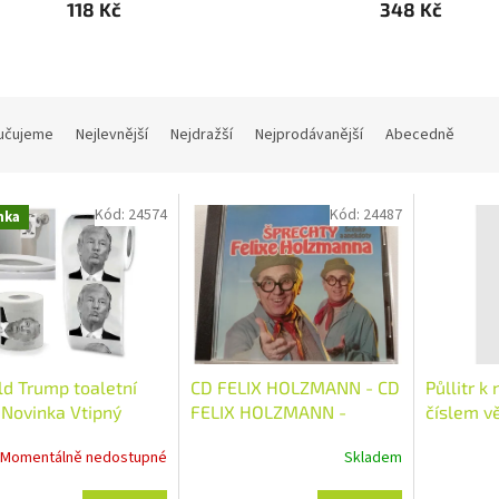
118 Kč
348 Kč
učujeme
Nejlevnější
Nejdražší
Nejprodávanější
Abecedně
Kód:
24574
Kód:
24487
nka
d Trump toaletní
CD FELIX HOLZMANN - CD
Půllitr k
 Novinka Vtipný
FELIX HOLZMANN -
číslem v
 tištěný dárkový
ŠPRECHTY / SCÉNKY A
cínovým 
Momentálně nedostupné
Skladem
ník žert
ANEKDOTY