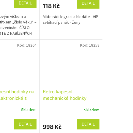
DETAIL
DETAIL
118 Kč
ínovým víčkem a
Máte rádi legraci a hledáte - VIP
ítkem „číslo věku“ –
svlékací panák - ženy
rozeninám. ČÍSLO
RTE Z NABÍZENÝCH
A NAPIŠTE DO
V OBJEDNÁVCE.
Kód:
18264
Kód:
18258
pesní hodinky na
Retro kapesní
lektronické s
mechanické hodinky
dvouplášťové na řetízku
Skladem
Skladem
ve stříbrné barvě
DETAIL
DETAIL
998 Kč