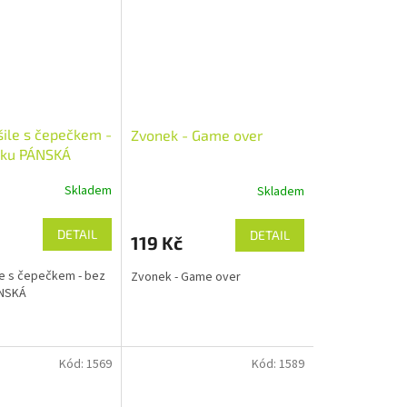
jaké...
šile s čepečkem -
Zvonek - Game over
sku PÁNSKÁ
Skladem
Skladem
DETAIL
DETAIL
119 Kč
le s čepečkem - bez
Zvonek - Game over
ÁNSKÁ
Kód:
1569
Kód:
1589