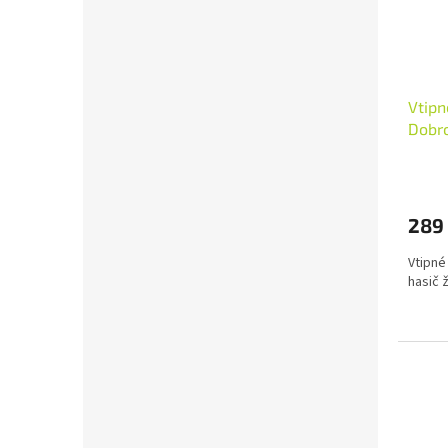
Vtipn
Dobro
289
Vtipné
hasič 