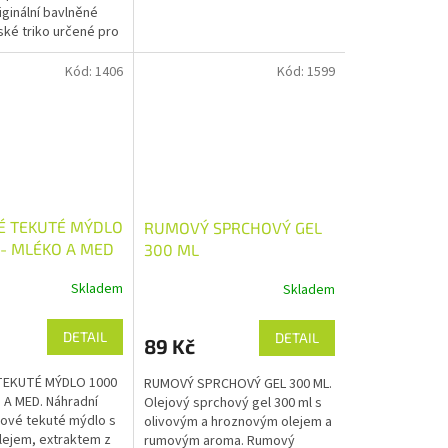
iginální bavlněné
ské triko určené pro
é jednotky s
ramáží 240g/m2.
Kód:
1406
Kód:
1599
 TEKUTÉ MÝDLO
RUMOVÝ SPRCHOVÝ GEL
 - MLÉKO A MED
300 ML
Skladem
Skladem
DETAIL
DETAIL
89 Kč
EKUTÉ MÝDLO 1000
RUMOVÝ SPRCHOVÝ GEL 300 ML.
 A MED. Náhradní
Olejový sprchový gel 300 ml s
ové tekuté mýdlo s
olivovým a hroznovým olejem a
lejem, extraktem z
rumovým aroma. Rumový