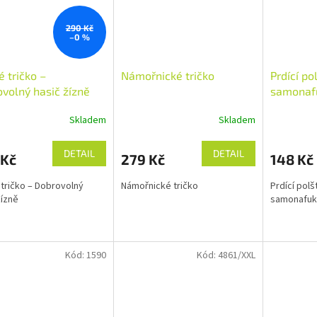
290 Kč
–0 %
é tričko –
Námořnické tričko
Prdící po
volný hasič žízně
samonaf
Skladem
Skladem
DETAIL
DETAIL
 Kč
279 Kč
148 Kč
 tričko – Dobrovolný
Námořnické tričko
Prdící polš
žízně
samonafuk
Kód:
1590
Kód:
4861/XXL