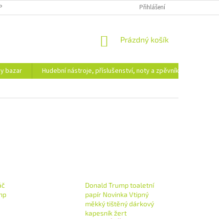
PODMÍNKY OCHRANY OSOBNÍCH ÚDAJŮ
DOPRAVA A PLATBA
Přihlášení
NÁKUPNÍ
Prázdný košík
KOŠÍK
hy bazar
Hudební nástroje, příslušenství, noty a zpěvníky
Ezote
áč
Donald Trump toaletní
mp
papír Novinka Vtipný
měkký tištěný dárkový
kapesník žert