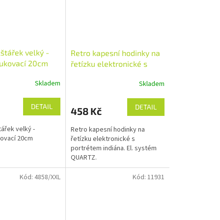
lštářek velký -
Retro kapesní hodinky na
ukovací 20cm
řetízku elektronické s
portrétem indiána
Skladem
Skladem
DETAIL
DETAIL
458 Kč
tářek velký -
Retro kapesní hodinky na
ovací 20cm
řetízku elektronické s
portrétem indiána. El. systém
QUARTZ.
Kód:
4858/XXL
Kód:
11931