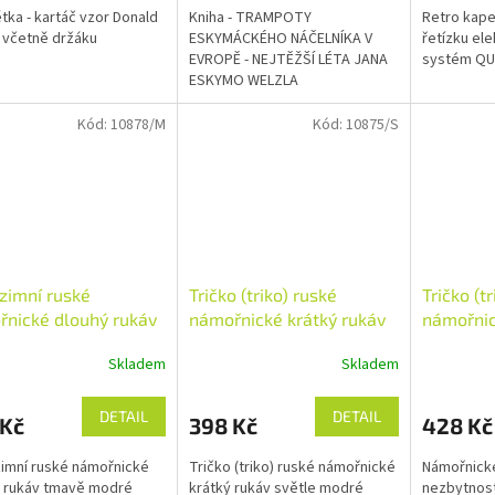
tka - kartáč vzor Donald
Kniha - TRAMPOTY
Retro kape
 včetně držáku
ESKYMÁCKÉHO NÁČELNÍKA V
řetízku ele
EVROPĚ - NEJTĚŽŠÍ LÉTA JANA
systém QU
ESKYMO WELZLA
Kód:
10878/M
Kód:
10875/S
 zimní ruské
Tričko (triko) ruské
Tričko (t
nické dlouhý rukáv
námořnické krátký rukáv
námořnic
 modré originál
světle modré originál
světle mo
Skladem
Skladem
rné
VDV
VDV
cení
ktu
DETAIL
DETAIL
 Kč
398 Kč
428 Kč
zimní ruské námořnické
Tričko (triko) ruské námořnické
Námořnické
 rukáv tmavě modré
krátký rukáv světle modré
nezbytnos