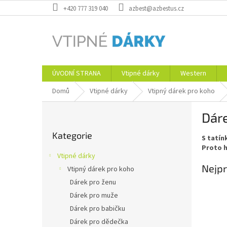
Přejít
+420 777 319 040
azbest@azbestus.cz
na
obsah
ÚVODNÍ STRANA
Vtipné dárky
Western
Domů
Vtipné dárky
Vtipný dárek pro koho
P
Dáre
o
Přeskočit
s
Kategorie
kategorie
S tatín
t
Proto h
r
Vtipné dárky
a
Nejpr
Vtipný dárek pro koho
n
Dárek pro ženu
n
í
Dárek pro muže
p
Dárek pro babičku
a
Dárek pro dědečka