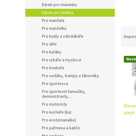
n
Dárek pro maminku
e
Dárek pro tatínka
l
Pro manžela
Pro manželku
Ř
a
Pro kutily a zahrádkáře
Dopor
z
Pro děti
e
Pro kuřáky
V
n
Novi
Pro rybáře a myslivce
ý
í
Pro houbaře
p
p
i
r
Pro vodáky, trampy a táborníky
s
o
Pro sportovce
p
d
Pro sportovní fanoušky,
r
u
demonstranty, ...
o
k
Pro motoristy
Donal
d
t
Pro kuchaře (ku)
papír
u
ů
měkký
Pro erotomana(ku)
k
kapes
Pro pařmena a kaliče
t