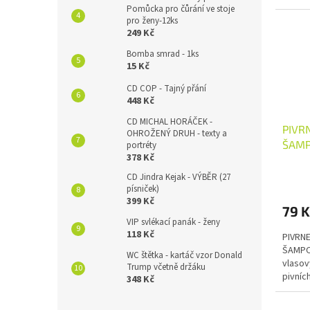
Pomůcka pro čůrání ve stoje
pro ženy-12ks
249 Kč
Bomba smrad - 1ks
15 Kč
CD COP - Tajný přání
448 Kč
CD MICHAL HORÁČEK -
PIVR
OHROŽENÝ DRUH - texty a
ŠAMP
portréty
378 Kč
CD Jindra Kejak - VÝBĚR (27
písniček)
399 Kč
79 K
VIP svlékací panák - ženy
118 Kč
PIVRNE
ŠAMPON
WC štětka - kartáč vzor Donald
vlasov
Trump včetně držáku
pivníc
348 Kč
etiket
spolup