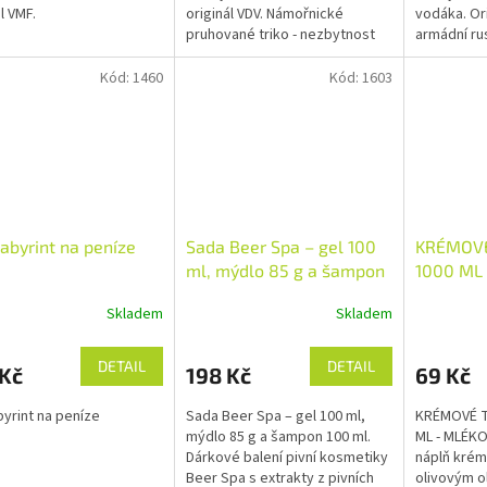
ál VMF.
originál VDV. Námořnické
vodáka. Or
ček.
pruhované triko - nezbytnost
armádní ru
pro každého vodáka. Originální
výsadkářsk
bavlněné armádní ruské triko...
vysokou g
Kód:
1460
Kód:
1603
labyrint na peníze
Sada Beer Spa – gel 100
KRÉMOVÉ
ml, mýdlo 85 g a šampon
1000 ML
100 ml
Skladem
Skladem
DETAIL
DETAIL
 Kč
198 Kč
69 Kč
abyrint na peníze
Sada Beer Spa – gel 100 ml,
KRÉMOVÉ T
mýdlo 85 g a šampon 100 ml.
ML - MLÉKO
Dárkové balení pivní kosmetiky
náplň krém
Beer Spa s extrakty z pivních
olivovým o