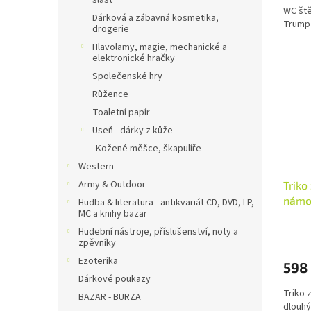
slast
WC ště
Dárková a zábavná kosmetika,
Trump
drogerie
Hlavolamy, magie, mechanické a
elektronické hračky
Společenské hry
Růžence
Toaletní papír
Useň - dárky z kůže
Kožené měšce, škapulíře
Western
Army & Outdoor
Triko
námoř
Hudba & literatura - antikvariát CD, DVD, LP,
MC a knihy bazar
tmavě
Průmě
VMF
Hudební nástroje, příslušenství, noty a
zpěvníky
hodno
produ
Ezoterika
598
je
Dárkové poukazy
5,0
Triko 
z
BAZAR - BURZA
dlouhý
5