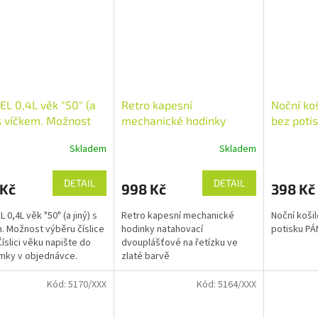
em.
ŽÁDNÉHO...
L 0,4L věk "50" (a
Retro kapesní
Noční ko
 s víčkem. Možnost
mechanické hodinky
bez poti
u číslice věku.
dvouplášťové na řetízku
Skladem
Skladem
Průměrné
ve zlaté barvě
hodnocení
produktu
DETAIL
DETAIL
 Kč
998 Kč
398 Kč
je
5,0
0,4L věk "50" (a jiný) s
Retro kapesní mechanické
Noční koši
z
. Možnost výběru číslice
hodinky natahovací
potisku P
5
Číslici věku napište do
dvouplášťové na řetízku ve
hvězdiček.
mky v objednávce.
zlaté barvě
Kód:
5170/XXX
Kód:
5164/XXX