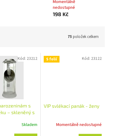
Momentálně
nedostupné
198 Kč
75
položek celkem
Kód:
23212
Kód:
23122
S folií
 narozeninám s
VIP svlékací panák - ženy
ěku – skleněný s
víčkem, vysoký
Skladem
Momentálně nedostupné