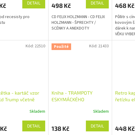
DETAIL
DETAIL
Kč
498 Kč
468 Kč
od recesisty pro
CD FELIX HOLZMANN - CD FELIX
Půllitr s c
stu
HOLZMANN - ŠPRECHTY /
kovovým št
SCÉNKY A ANEKDOTY
dárek k na
VĚKU VYBE
MOŽNOSTÍ 
POZNÁMKY 
Kód:
22510
Kód:
21433
Použité
ětka - kartáč vzor
Kniha - TRAMPOTY
Retro ka
ld Trump včetně
ESKYMÁCKÉHO
řetízku e
ku
NÁČELNÍKA V EVROPĚ -
rybou
Skladem
Skladem
NEJTĚŽŠÍ LÉTA JANA
ESKYMO WELZLA
DETAIL
DETAIL
 Kč
138 Kč
448 Kč