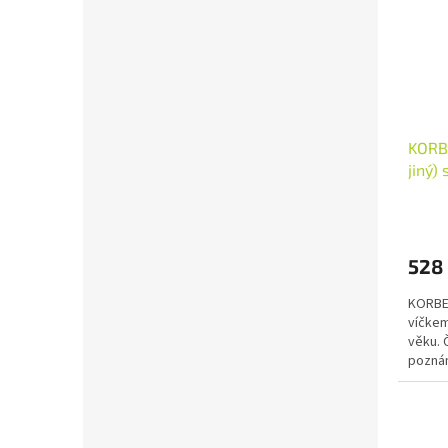
Urban
KORBE
jiný)
výběr
528
KORBEL 
víčkem
věku. 
pozná