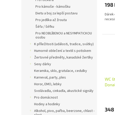
ů
Pro rockera
198 
Pro kámoše - kámošku
Dietu a boj za lepší postavu
Dárek 
recesi
Pro jedlíka až žrouta
Šéfa / šéfku
Pro NEOBLÍBENOU a NESYMPATICKOU
osobu
K příležitosti (události, tradice, svátky)
Humorné oblečení a textil s potiskem
Žertovné předměty, kanadské žertíky
Sexy dárky
Keramika, sklo, gratulace, cedulky
Karneval, party, ples
WC št
Horor, EMO, lebky
Dona
držá
Svolávadla, cinkadla, akustické signály
Pro domácnost
Hodiny a hodinky
348
Alkohol, pivo, pařba, beerzone, chlast -