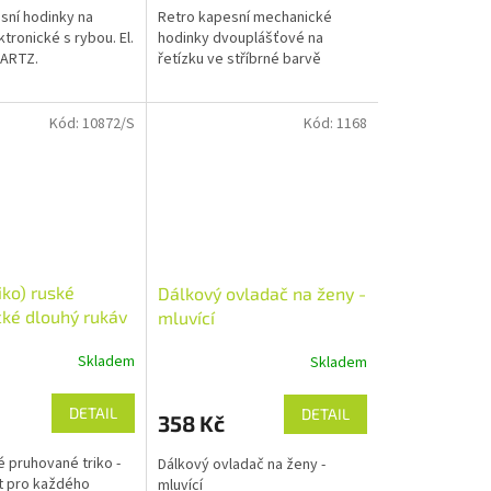
sní hodinky na
Retro kapesní mechanické
ktronické s rybou. El.
hodinky dvouplášťové na
ARTZ.
řetízku ve stříbrné barvě
Kód:
10872/S
Kód:
1168
riko) ruské
Dálkový ovladač na ženy -
ké dlouhý rukáv
mluvící
dré originál
Skladem
Skladem
DETAIL
DETAIL
358 Kč
 pruhované triko -
Dálkový ovladač na ženy -
t pro každého
mluvící