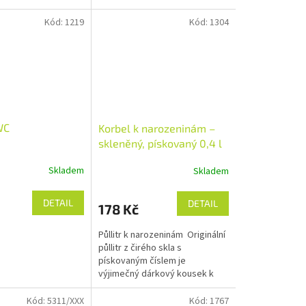
urtovou aktivní
sprchový gel obsahuje oleje z
áhradní náplň do
olivy a hroznů vinné révy,
Kód:
1219
Kód:
1304
..
které...
WC
Korbel k narozeninám –
skleněný, pískovaný 0,4 l
Skladem
Skladem
DETAIL
DETAIL
178 Kč
Půllitr k narozeninám Originální
půllitr z čirého skla s
pískovaným číslem je
výjimečný dárkový kousek k
významnému životnímu jubileu.
Pískované číslo připomene, k
Kód:
5311/XXX
Kód:
1767