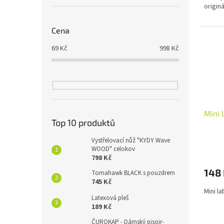
origin
hvězdi
Cena
69
Kč
998
Kč
Mini 
Top 10 produktů
Vystřelovací nůž "KYDY Wave
WOOD" celokov
798 Kč
148
Tomahawk BLACK s pouzdrem
745 Kč
Mini l
Latexová pleš
189 Kč
ČUROKAP - Dámský pisoir-