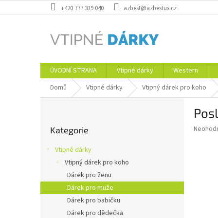
Přejít
+420 777 319 040
azbest@azbestus.cz
na
obsah
ÚVODNÍ STRANA
Vtipné dárky
Western
Domů
Vtipné dárky
Vtipný dárek pro koho
P
Pos
o
Přeskočit
s
Průměr
Neohod
Kategorie
kategorie
t
hodnoce
r
produkt
Vtipné dárky
a
je
Vtipný dárek pro koho
0,0
n
z
Dárek pro ženu
n
5
í
Dárek pro muže
hvězdič
p
Dárek pro babičku
a
Dárek pro dědečka