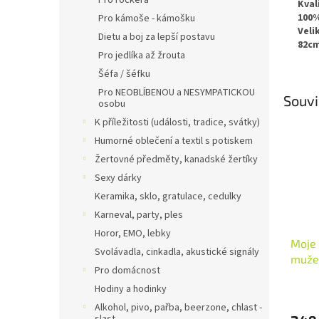
Pro rockera
Kval
100%
Pro kámoše - kámošku
Veli
Dietu a boj za lepší postavu
82c
Pro jedlíka až žrouta
Šéfa / šéfku
Pro NEOBLÍBENOU a NESYMPATICKOU
Souvi
osobu
K příležitosti (události, tradice, svátky)
Humorné oblečení a textil s potiskem
Žertovné předměty, kanadské žertíky
Sexy dárky
Keramika, sklo, gratulace, cedulky
Karneval, party, ples
Horor, EMO, lebky
Moje
Svolávadla, cinkadla, akustické signály
muže
Pro domácnost
Hodiny a hodinky
Alkohol, pivo, pařba, beerzone, chlast -