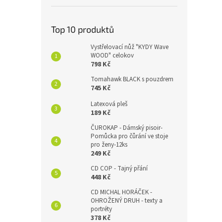
Top 10 produktů
Vystřelovací nůž "KYDY Wave
WOOD" celokov
798 Kč
Tomahawk BLACK s pouzdrem
745 Kč
Latexová pleš
189 Kč
ČUROKAP - Dámský pisoir-
Pomůcka pro čůrání ve stoje
pro ženy-12ks
249 Kč
CD COP - Tajný přání
448 Kč
CD MICHAL HORÁČEK -
OHROŽENÝ DRUH - texty a
portréty
378 Kč