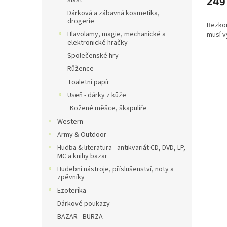
slast
249
Dárková a zábavná kosmetika,
drogerie
Bezkon
Hlavolamy, magie, mechanické a
musí v
elektronické hračky
Společenské hry
Růžence
Toaletní papír
Useň - dárky z kůže
Kožené měšce, škapulíře
Western
Army & Outdoor
Hudba & literatura - antikvariát CD, DVD, LP,
MC a knihy bazar
Hudební nástroje, příslušenství, noty a
zpěvníky
Ezoterika
Dárkové poukazy
BAZAR - BURZA