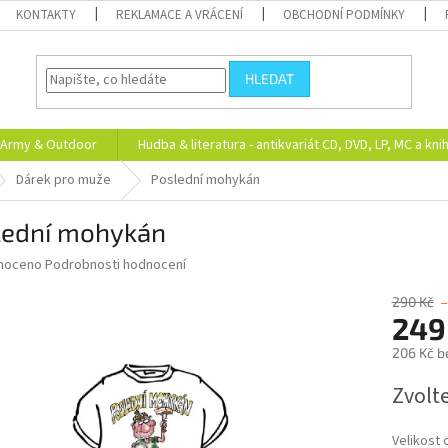
KONTAKTY
REKLAMACE A VRÁCENÍ
OBCHODNÍ PODMÍNKY
HLEDAT
Army & Outdoor
Hudba & literatura - antikvariát CD, DVD, LP, MC a kni
Dárek pro muže
Poslední mohykán
lední mohykán
né
noceno
Podrobnosti hodnocení
ní
u
290 Kč
–
249
206 Kč b
Měrná
Zvolt
ek.
cena:
Velikost 