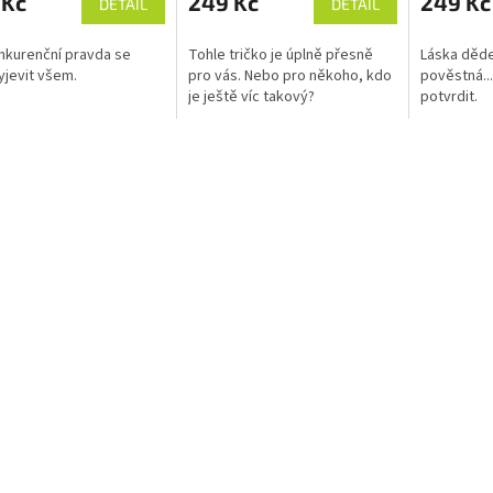
 Kč
249 Kč
249 Kč
DETAIL
DETAIL
kurenční pravda se
Tohle tričko je úplně přesně
Láska děde
yjevit všem.
pro vás. Nebo pro někoho, kdo
pověstná...
je ještě víc takový?
potvrdit.