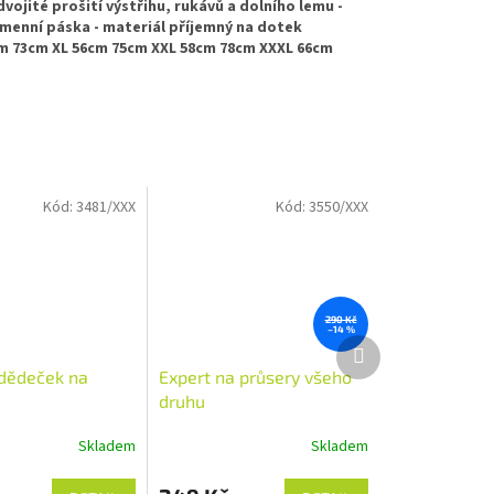
dvojité prošití výstřihu, rukávů a dolního lemu -
amenní páska - materiál příjemný na dotek
4cm 73cm XL 56cm 75cm XXL 58cm 78cm XXXL 66cm
Kód:
3481/XXX
Kód:
3550/XXX
290 Kč
–14 %
Další
produkt
 dědeček na
Expert na průsery všeho
druhu
Skladem
Skladem