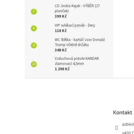
CD Jindra Kejak - VÝBĚR (27
písniček)
399 Kč
VIP svlékací panák - ženy
118 Kč
WC štětka - kartáč vzor Donald
Trump včetně držáku
348 Kč
Vzduchová pistole KANDAR
zlamovací 4,5mm
1 298 Kč
Z
á
p
a
t
Kontakt
í
azbes
+420 7