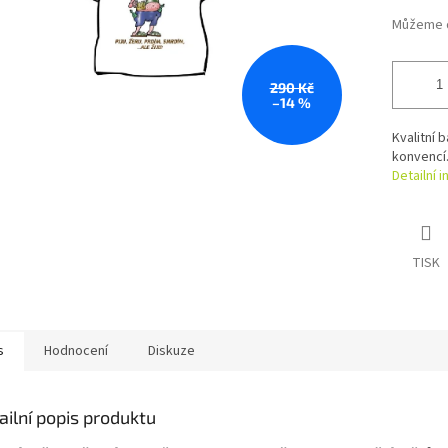
Můžeme d
290 Kč
–14 %
Kvalitní 
konvencí
Detailní 
TISK
s
Hodnocení
Diskuze
ailní popis produktu