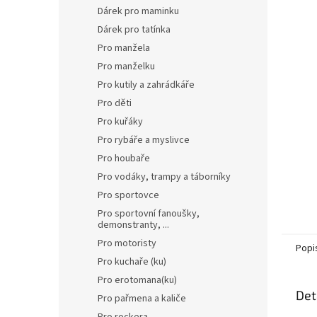
n
Dárek pro maminku
e
Dárek pro tatínka
l
Pro manžela
Pro manželku
Pro kutily a zahrádkáře
Pro děti
Pro kuřáky
Pro rybáře a myslivce
Pro houbaře
Pro vodáky, trampy a táborníky
Pro sportovce
Pro sportovní fanoušky,
demonstranty, ...
Pro motoristy
Popi
Pro kuchaře (ku)
Pro erotomana(ku)
Det
Pro pařmena a kaliče