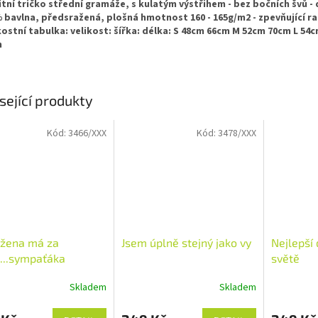
itní tričko střední gramáže, s kulatým výstřihem - bez bočních švů - 
 bavlna, předsražená, plošná hmotnost 160 - 165g/m2 - zpevňující r
kostní tabulka: velikost: šířka: délka: S 48cm 66cm M 52cm 70cm L 5
m
sející produkty
Kód:
3466/XXX
Kód:
3478/XXX
 žena má za
Jsem úplně stejný jako vy
Nejlepší
...sympaťáka
světě
Skladem
Skladem