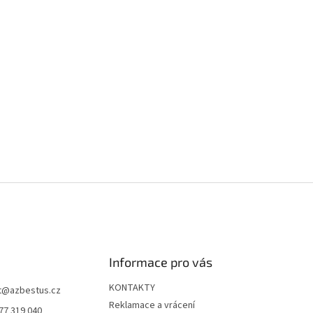
Informace pro vás
KONTAKTY
t
@
azbestus.cz
Reklamace a vrácení
77 319 040