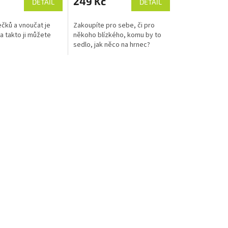
249 Kč
DETAIL
DETAIL
čků a vnoučat je
Zakoupíte pro sebe, či pro
a takto ji můžete
někoho blízkého, komu by to
sedlo, jak něco na hrnec?