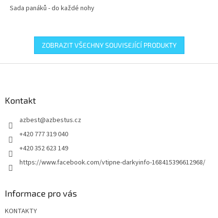
Sada panáků - do každé nohy
ZOBRAZIT VŠECHNY SOUVISEJÍCÍ PRODUKTY
Z
á
p
a
Kontakt
t
azbest
@
azbestus.cz
í
+420 777 319 040
+420 352 623 149
https://www.facebook.com/vtipne-darkyinfo-168415396612968/
Informace pro vás
KONTAKTY