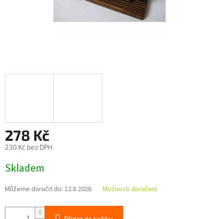
278 Kč
230 Kč bez DPH
Měrná
Skladem
cena:
Můžeme doručit do:
12.8.2026
Možnosti doručení
Přidat do košíku