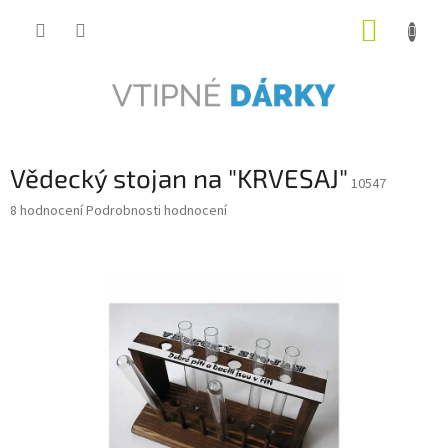
Přejít
NÁKUP
na
obsah
KOŠÍK
Vědecký stojan na "KRVESAJ"
10547
Průměrné
8 hodnocení
Podrobnosti hodnocení
hodnocení
produktu
je
5,0
z
5
hvězdiček.