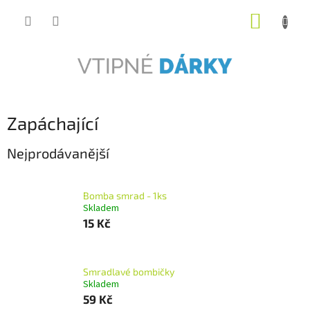
Přejít
NÁKUP
na
obsah
KOŠÍK
Zapáchající
Nejprodávanější
Bomba smrad - 1ks
Skladem
15 Kč
Smradlavé bombičky
Skladem
59 Kč