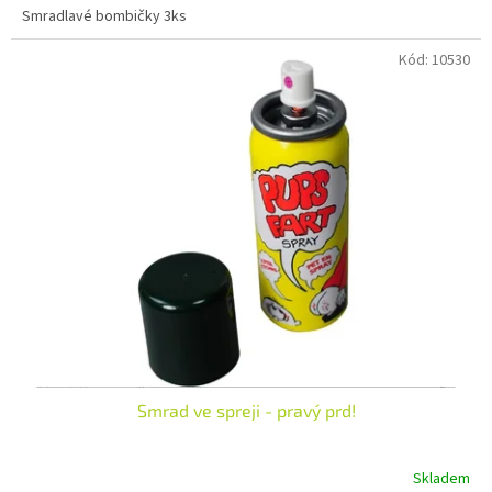
Smradlavé bombičky 3ks
z
5
Kód:
10530
hvězdiček.
Smrad ve spreji - pravý prd!
Skladem
Průměrné