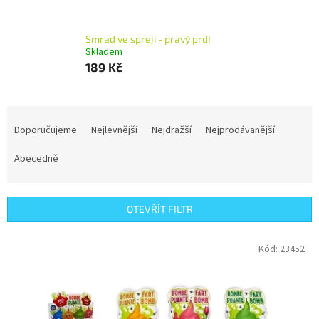
Smrad ve spreji - pravý prd!
Skladem
189 Kč
Ř
a
Doporučujeme
Nejlevnější
Nejdražší
Nejprodávanější
z
e
Abecedně
n
í
p
OTEVŘÍT FILTR
r
o
V
Kód:
23452
d
ý
u
p
k
i
t
s
ů