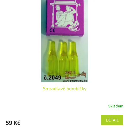
Smradlavé bombičky
Skladem
Průměrné
hodnocení
produktu
DETAIL
59 Kč
je
3,0