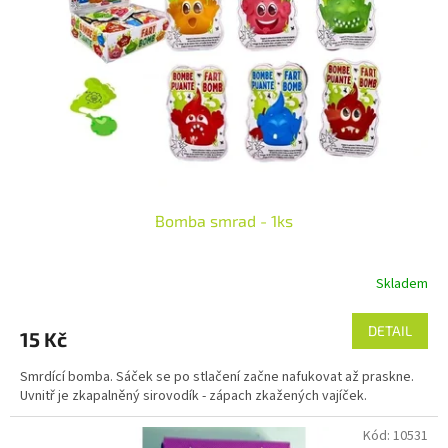
p
r
o
d
u
k
t
ů
Bomba smrad - 1ks
Skladem
DETAIL
15 Kč
Smrdící bomba. Sáček se po stlačení začne nafukovat až praskne.
Uvnitř je zkapalněný sirovodík - zápach zkažených vajíček.
Kód:
10531