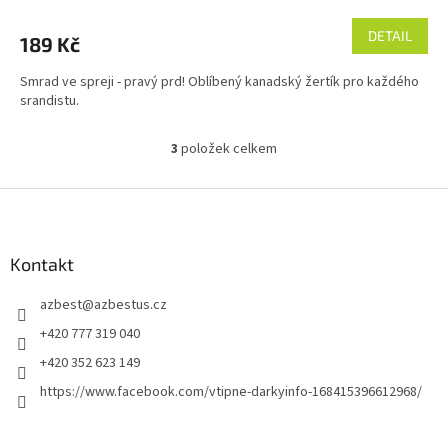
hodnocení
produktu
DETAIL
189 Kč
je
4,0
Smrad ve spreji - pravý prd! Oblíbený kanadský žertík pro každého
z
srandistu.
5
hvězdiček.
3
položek celkem
O
v
l
Z
á
á
d
p
a
a
Kontakt
c
t
í
azbest
@
azbestus.cz
í
p
r
+420 777 319 040
v
+420 352 623 149
k
y
https://www.facebook.com/vtipne-darkyinfo-168415396612968/
v
ý
p