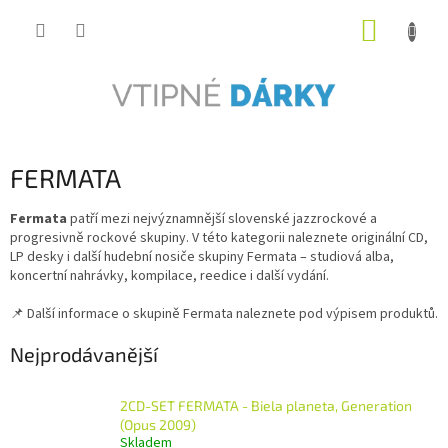
Přejít
NÁKUP
na
obsah
KOŠÍK
FERMATA
Fermata
patří mezi nejvýznamnější slovenské jazzrockové a
progresivně rockové skupiny. V této kategorii naleznete originální CD,
LP desky i další hudební nosiče skupiny Fermata – studiová alba,
koncertní nahrávky, kompilace, reedice i další vydání.
📌 Další informace o skupině Fermata naleznete pod výpisem produktů.
Nejprodávanější
2CD-SET FERMATA - Biela planeta, Generation
(Opus 2009)
Skladem