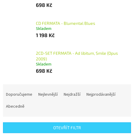
698 Kč
CD FERMATA - Blumental Blues
Skladem
1 198 Kč
2CD-SET FERMATA - Ad libitum, Smile (Opus
2009)
Skladem
698 Kč
Ř
a
Doporučujeme
Nejlevnější
Nejdražší
Nejprodávanější
z
e
Abecedně
n
í
p
OTEVŘÍT FILTR
r