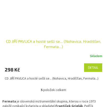
CD JIŘÍ PAVLICA a hosté sešli se... (Nohavica, Hradišťan,
Fermata...)
Skladem
DETAIL
298 Kč
CD JIŘÍ PAVLICA a hosté sešli se... (Nohavica, Hradišťan, Fermata...)
5
položek celkem
O
v
l
Fermata
je slovenská instrumentální skupina, kterou v roce 1973
á
založil vynikající kytarista a skladatel
František Griglák
. Patří k