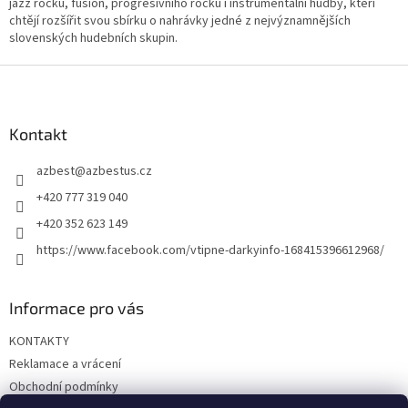
jazz rocku, fusion, progresivního rocku i instrumentální hudby, kteří
chtějí rozšířit svou sbírku o nahrávky jedné z nejvýznamnějších
slovenských hudebních skupin.
Z
á
p
a
Kontakt
t
azbest
@
azbestus.cz
í
+420 777 319 040
+420 352 623 149
https://www.facebook.com/vtipne-darkyinfo-168415396612968/
Informace pro vás
KONTAKTY
Reklamace a vrácení
Obchodní podmínky