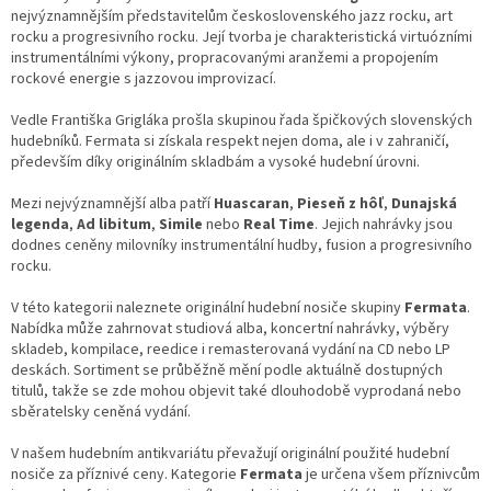
d
nejvýznamnějším představitelům československého jazz rocku, art
a
rocku a progresivního rocku. Její tvorba je charakteristická virtuózními
c
instrumentálními výkony, propracovanými aranžemi a propojením
í
rockové energie s jazzovou improvizací.
p
r
Vedle Františka Grigláka prošla skupinou řada špičkových slovenských
v
hudebníků. Fermata si získala respekt nejen doma, ale i v zahraničí,
k
především díky originálním skladbám a vysoké hudební úrovni.
y
v
Mezi nejvýznamnější alba patří
Huascaran
,
Pieseň z hôľ
,
Dunajská
ý
legenda
,
Ad libitum
,
Simile
nebo
Real Time
. Jejich nahrávky jsou
p
dodnes ceněny milovníky instrumentální hudby, fusion a progresivního
i
rocku.
s
u
V této kategorii naleznete originální hudební nosiče skupiny
Fermata
.
Nabídka může zahrnovat studiová alba, koncertní nahrávky, výběry
skladeb, kompilace, reedice i remasterovaná vydání na CD nebo LP
deskách. Sortiment se průběžně mění podle aktuálně dostupných
titulů, takže se zde mohou objevit také dlouhodobě vyprodaná nebo
sběratelsky ceněná vydání.
V našem hudebním antikvariátu převažují originální použité hudební
nosiče za příznivé ceny. Kategorie
Fermata
je určena všem příznivcům