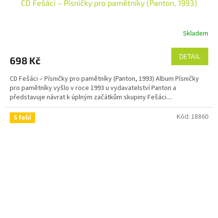
CD Fešáci – Písničky pro pamětníky (Panton, 1993)
Skladem
DETAIL
698 Kč
CD Fešáci – Písničky pro pamětníky (Panton, 1993) Album Písničky
pro pamětníky vyšlo v roce 1993 u vydavatelství Panton a
představuje návrat k úplným začátkům skupiny Fešáci....
Kód:
18860
S folií