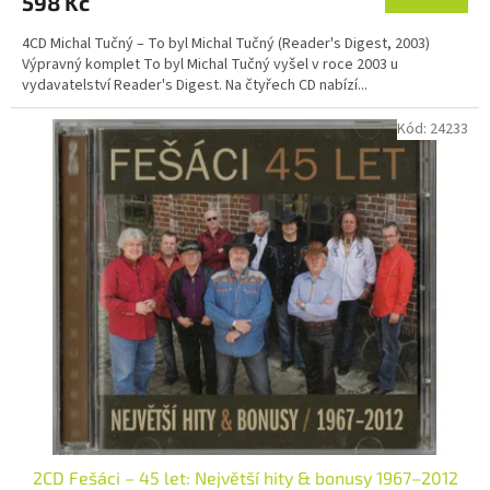
598 Kč
4CD Michal Tučný – To byl Michal Tučný (Reader's Digest, 2003)
Výpravný komplet To byl Michal Tučný vyšel v roce 2003 u
vydavatelství Reader's Digest. Na čtyřech CD nabízí...
Kód:
24233
2CD Fešáci – 45 let: Největší hity & bonusy 1967–2012