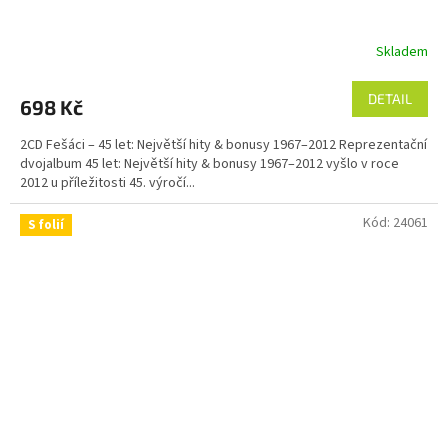
Skladem
DETAIL
698 Kč
2CD Fešáci – 45 let: Největší hity & bonusy 1967–2012 Reprezentační
dvojalbum 45 let: Největší hity & bonusy 1967–2012 vyšlo v roce
2012 u příležitosti 45. výročí...
Kód:
24061
S folií