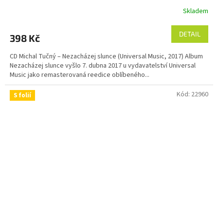
Skladem
DETAIL
398 Kč
CD Michal Tučný – Nezacházej slunce (Universal Music, 2017) Album
Nezacházej slunce vyšlo 7. dubna 2017 u vydavatelství Universal
Music jako remasterovaná reedice oblíbeného...
Kód:
22960
S folií