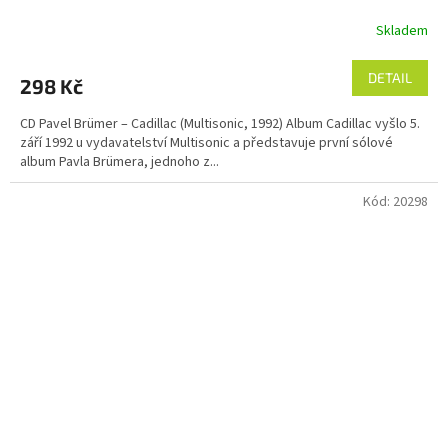
Skladem
DETAIL
298 Kč
CD Pavel Brümer – Cadillac (Multisonic, 1992) Album Cadillac vyšlo 5.
září 1992 u vydavatelství Multisonic a představuje první sólové
album Pavla Brümera, jednoho z...
Kód:
20298