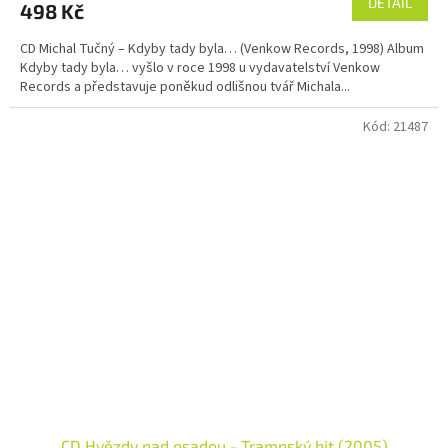
DETAIL
498 Kč
CD Michal Tučný – Kdyby tady byla… (Venkow Records, 1998) Album
Kdyby tady byla… vyšlo v roce 1998 u vydavatelství Venkow
Records a představuje poněkud odlišnou tvář Michala...
Kód:
21487
CD Hvězdy nad osadou - Trampský hit (2005)