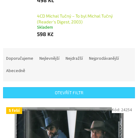
4CD Michal Tučný – To byl Michal Tučný
(Reader's Digest, 2003)
Skladem
598 Kč
Ř
a
Doporučujeme
Nejlevnější
Nejdražší
Nejprodávanější
z
e
Abecedně
n
í
p
OTEVŘÍT FILTR
r
o
V
Kód:
24254
S folií
d
ý
u
p
k
i
t
s