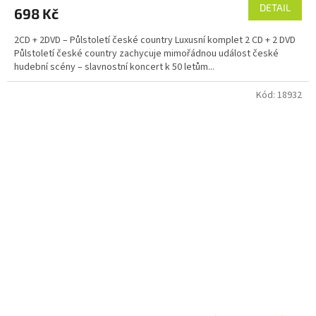
DETAIL
698 Kč
2CD + 2DVD – Půlstoletí české country Luxusní komplet 2 CD + 2 DVD
Půlstoletí české country zachycuje mimořádnou událost české
hudební scény – slavnostní koncert k 50 letům...
Kód:
18932