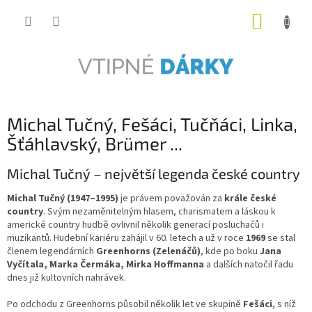
Přejít
NÁKUP
na
obsah
KOŠÍK
Michal Tučný, Fešáci, Tučňáci, Linka,
Šťáhlavský, Brümer ...
Michal Tučný – největší legenda české country
Michal Tučný (1947–1995)
je právem považován za
krále české
country
. Svým nezaměnitelným hlasem, charismatem a láskou k
americké country hudbě ovlivnil několik generací posluchačů i
muzikantů. Hudební kariéru zahájil v 60. letech a už v roce
1969
se stal
členem legendárních
Greenhorns (Zelenáčů)
, kde po boku
Jana
Vyčítala, Marka Čermáka, Mirka Hoffmanna
a dalších natočil řadu
dnes již kultovních nahrávek.
Po odchodu z Greenhorns působil několik let ve skupině
Fešáci
, s níž