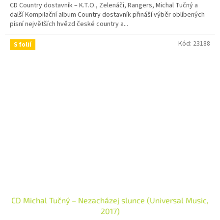
CD Country dostavník – K.T.O., Zelenáči, Rangers, Michal Tučný a
další Kompilační album Country dostavník přináší výběr oblíbených
písní největších hvězd české country a...
Kód:
23188
S folií
CD Michal Tučný – Nezacházej slunce (Universal Music,
2017)