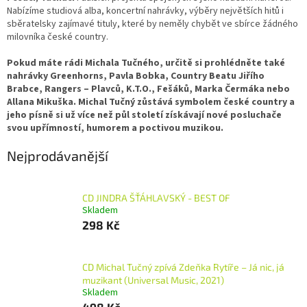
Nabízíme studiová alba, koncertní nahrávky, výběry největších hitů i
sběratelsky zajímavé tituly, které by neměly chybět ve sbírce žádného
milovníka české country.
Pokud máte rádi Michala Tučného, určitě si prohlédněte také
nahrávky Greenhorns, Pavla Bobka, Country Beatu Jiřího
Brabce, Rangers – Plavců, K.T.O., Fešáků, Marka Čermáka nebo
Allana Mikuška. Michal Tučný zůstává symbolem české country a
jeho písně si už více než půl století získávají nové posluchače
svou upřímností, humorem a poctivou muzikou.
Nejprodávanější
CD JINDRA ŠŤÁHLAVSKÝ - BEST OF
Skladem
298 Kč
CD Michal Tučný zpívá Zdeňka Rytíře – Já nic, já
muzikant (Universal Music, 2021)
Skladem
498 Kč