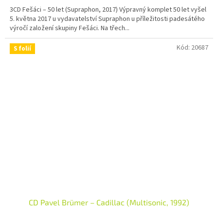
3CD Fešáci – 50 let (Supraphon, 2017) Výpravný komplet 50 let vyšel
5. května 2017 u vydavatelství Supraphon u příležitosti padesátého
výročí založení skupiny Fešáci. Na třech...
Kód:
20687
S folií
CD Pavel Brümer – Cadillac (Multisonic, 1992)