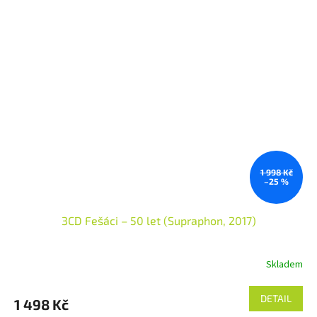
1 998 Kč
–25 %
3CD Fešáci – 50 let (Supraphon, 2017)
Skladem
DETAIL
1 498 Kč