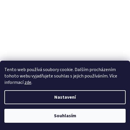
LP Fešáci & Michal Tučný – Fešáci 2000 (Panton, 1980)
Tento web používá soubory cookie. Dalším procházením
tohoto webu vyjadřujete souhlas s jejich používáním. Více
Skladem
informací
zde
.
DETAIL
198 Kč
Nastavení
LP Fešáci & Michal Tučný – Fešáci 2000 (Panton, 1980) Album Fešáci
2000 vyšlo v roce 1980 u vydavatelství Panton a představuje
Souhlasím
poslední studiové album Michala Tučného...