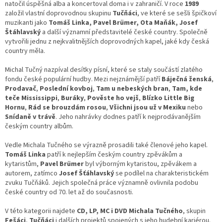
natočil úspěšná alba a koncertoval doma i v zahraničí. V roce
1989
založil vlastní doprovodnou skupinu
Tučňáci
, ve které se sešli špičkoví
muzikanti jako
Tomáš Linka, Pavel Brümer, Ota Maňák, Josef
Štáhlavský
a další významní představitelé české country. Společně
vytvořili jednu z nejkvalitnějších doprovodných kapel, jaké kdy česká
country měla.
Michal Tučný nazpíval desítky písní, které se staly součástí zlatého
fondu české populární hudby. Mezi nejznámější patří
Báječná ženská
,
Prodavač
,
Poslední kovboj
,
Tam u nebeských bran
,
Tam, kde
teče Mississippi
,
Buráky
,
Pověste ho vejš
,
Blízko Little Big
Hornu
,
Rád se brouzdám rosou
,
Všichni jsou už v Mexiku
nebo
Snídaně v trávě
. Jeho nahrávky dodnes patří k nejprodávanějším
českým country albům.
Vedle Michala Tučného se výrazně prosadili také členové jeho kapel.
Tomáš Linka
patří k nejlepším českým country zpěvákům a
kytaristům,
Pavel Brümer
byl výborným kytaristou, zpěvákem a
autorem, zatímco
Josef Šťáhlavský
se podílel na charakteristickém
zvuku Tučňáků. Jejich společná práce významně ovlivnila podobu
české country od 70. let až do současnosti.
V této kategorii najdete
CD, LP, MC i DVD Michala Tučného
, skupin
Fešáci
,
Tučňáci
i dalších projektů spojených s jeho hudební kariérou.