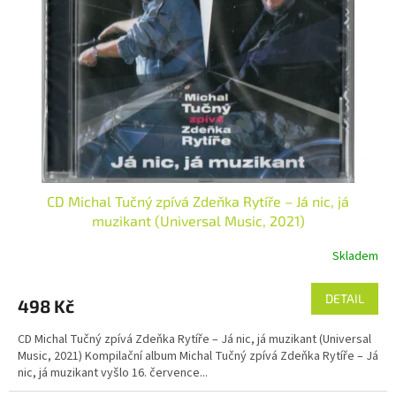
ů
p
r
o
d
u
k
t
ů
CD Michal Tučný zpívá Zdeňka Rytíře – Já nic, já
muzikant (Universal Music, 2021)
Skladem
DETAIL
498 Kč
CD Michal Tučný zpívá Zdeňka Rytíře – Já nic, já muzikant (Universal
Music, 2021) Kompilační album Michal Tučný zpívá Zdeňka Rytíře – Já
nic, já muzikant vyšlo 16. července...