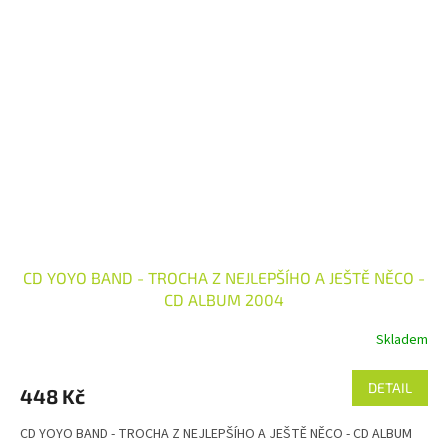
CD YOYO BAND - TROCHA Z NEJLEPŠÍHO A JEŠTĚ NĚCO -
CD ALBUM 2004
Skladem
Průměrné
hodnocení
produktu
DETAIL
448 Kč
je
5,0
CD YOYO BAND - TROCHA Z NEJLEPŠÍHO A JEŠTĚ NĚCO - CD ALBUM
z