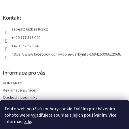
á
p
a
Kontakt
t
azbest
@
azbestus.cz
í
+420 777 319 040
+420 352 623 149
https://www.facebook.com/vtipne-darkyinfo-168415396612968/
Informace pro vás
KONTAKTY
Reklamace a vrácení
Obchodní podmínky
Podmínky ochrany osobních údajů
Tento web používá soubory cookie. Dalším procházením
Doprava a platba
tohoto webu vyjadřujete souhlas s jejich používáním. Více
informací
zde
.