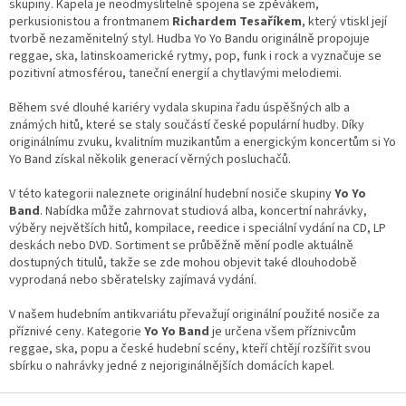
á
skupiny. Kapela je neodmyslitelně spojena se zpěvákem,
d
perkusionistou a frontmanem
Richardem Tesaříkem
, který vtiskl její
a
tvorbě nezaměnitelný styl. Hudba Yo Yo Bandu originálně propojuje
c
reggae, ska, latinskoamerické rytmy, pop, funk i rock a vyznačuje se
í
pozitivní atmosférou, taneční energií a chytlavými melodiemi.
p
r
Během své dlouhé kariéry vydala skupina řadu úspěšných alb a
v
známých hitů, které se staly součástí české populární hudby. Díky
k
originálnímu zvuku, kvalitním muzikantům a energickým koncertům si Yo
y
Yo Band získal několik generací věrných posluchačů.
v
ý
V této kategorii naleznete originální hudební nosiče skupiny
Yo Yo
p
Band
. Nabídka může zahrnovat studiová alba, koncertní nahrávky,
i
výběry největších hitů, kompilace, reedice i speciální vydání na CD, LP
s
deskách nebo DVD. Sortiment se průběžně mění podle aktuálně
u
dostupných titulů, takže se zde mohou objevit také dlouhodobě
vyprodaná nebo sběratelsky zajímavá vydání.
V našem hudebním antikvariátu převažují originální použité nosiče za
příznivé ceny. Kategorie
Yo Yo Band
je určena všem příznivcům
reggae, ska, popu a české hudební scény, kteří chtějí rozšířit svou
sbírku o nahrávky jedné z nejoriginálnějších domácích kapel.
Z