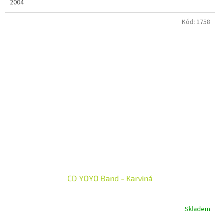
2004
5
hvězdiček.
Kód:
1758
CD YOYO Band - Karviná
Skladem