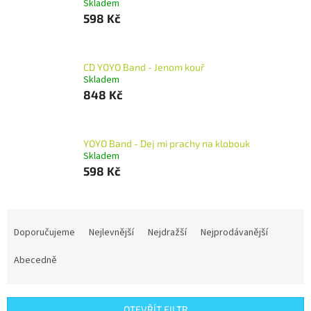
Skladem
598 Kč
CD YOYO Band - Jenom kouř
Skladem
848 Kč
YOYO Band - Dej mi prachy na klobouk
Skladem
598 Kč
Ř
a
Doporučujeme
Nejlevnější
Nejdražší
Nejprodávanější
z
e
Abecedně
n
í
p
OTEVŘÍT FILTR