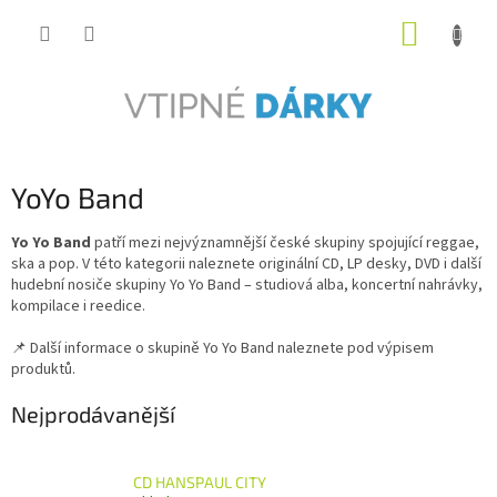
Přejít
NÁKUP
na
obsah
KOŠÍK
YoYo Band
Yo Yo Band
patří mezi nejvýznamnější české skupiny spojující reggae,
ska a pop. V této kategorii naleznete originální CD, LP desky, DVD i další
hudební nosiče skupiny Yo Yo Band – studiová alba, koncertní nahrávky,
kompilace i reedice.
📌 Další informace o skupině Yo Yo Band naleznete pod výpisem
produktů.
Nejprodávanější
CD HANSPAUL CITY