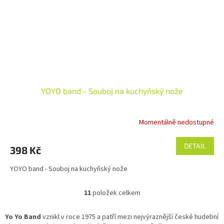
YOYO band - Souboj na kuchyňský nože
Momentálně nedostupné
DETAIL
398 Kč
YOYO band - Souboj na kuchyňský nože
11
položek celkem
O
v
l
Yo Yo Band
vznikl v roce 1975 a patří mezi nejvýraznější české hudební