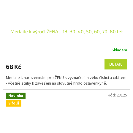
Medaile k výročí ŽENA - 18, 30, 40, 50, 60, 70, 80 let
Skladem
DETAIL
68 Kč
Medaile k narozeninám pro ŽENU s vyznačením věku číslicí a citátem
- včetně stuhy k zavěšení na slovutné hrdlo oslavenkyně.
Kód:
23125
Novinka
S folií