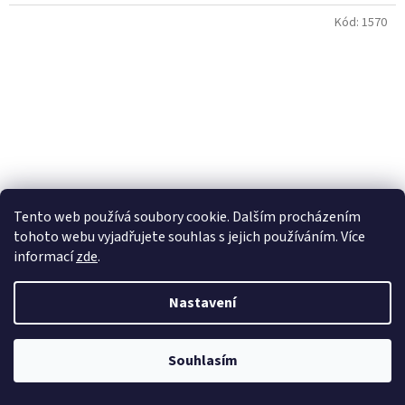
Kód:
1570
Tento web používá soubory cookie. Dalším procházením
tohoto webu vyjadřujete souhlas s jejich používáním. Více
informací
zde
.
Nastavení
Přivolávač peněz - zvonek
Souhlasím
Skladem