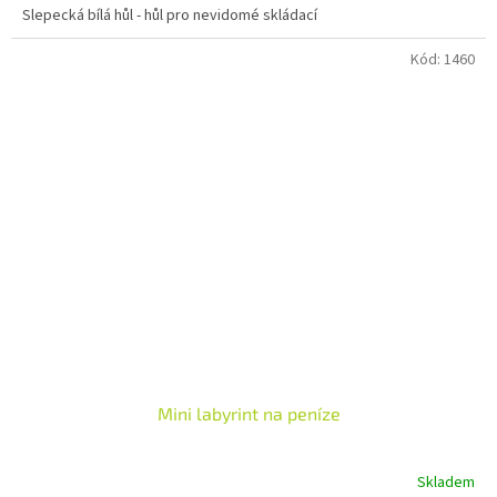
Slepecká bílá hůl - hůl pro nevidomé skládací
z
5
Kód:
1460
hvězdiček.
Mini labyrint na peníze
Skladem