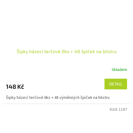
Šipky házecí terčové 6ks + 48 špiček na blistru
Skladem
DETAIL
148 Kč
Šipky házecí terčové 6ks + 48 výměnných špiček na blistru
Kód:
1167