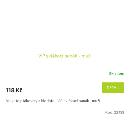
VIP svlékací panák - muži
Skladem
DETAIL
118 Kč
Milujete ptákoviny a hledáte - VIP svlékací panák - muži
Kód:
22498