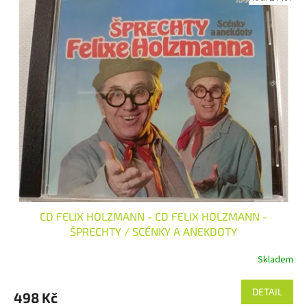
d
ý
u
p
k
i
t
s
ů
p
r
o
d
u
k
t
ů
CD FELIX HOLZMANN - CD FELIX HOLZMANN -
ŠPRECHTY / SCÉNKY A ANEKDOTY
Skladem
DETAIL
498 Kč