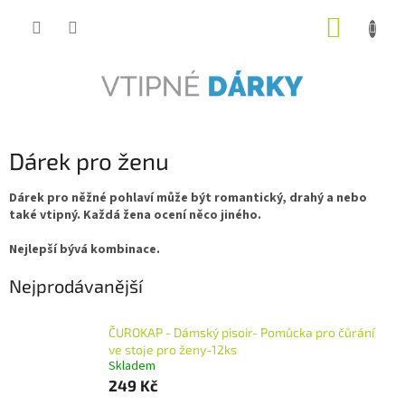
Přejít
NÁKUP
na
obsah
KOŠÍK
Dárek pro ženu
Dárek pro něžné pohlaví může být romantický, drahý a nebo
také vtipný. Každá žena ocení něco jiného.
Nejlepší bývá kombinace.
Nejprodávanější
ČUROKAP - Dámský pisoir- Pomůcka pro čůrání
ve stoje pro ženy-12ks
Skladem
249 Kč