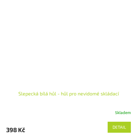
Slepecká bílá hůl - hůl pro nevidomé skládací
Skladem
Průměrné
hodnocení
produktu
DETAIL
398 Kč
je
5,0