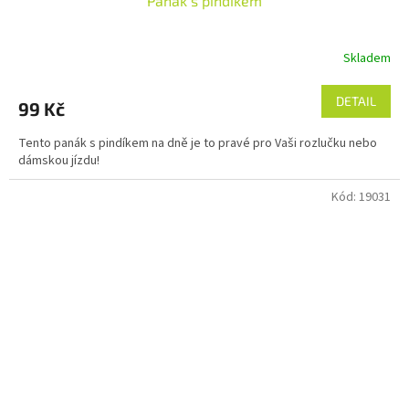
Panák s pindíkem
Skladem
DETAIL
99 Kč
Tento panák s pindíkem na dně je to pravé pro Vaši rozlučku nebo
dámskou jízdu!
Kód:
19031