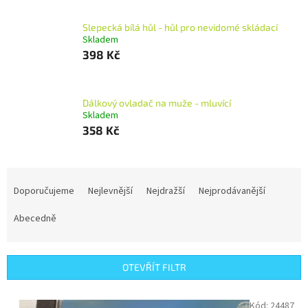
Slepecká bílá hůl - hůl pro nevidomé skládací
Skladem
398 Kč
Dálkový ovladač na muže - mluvící
Skladem
358 Kč
Ř
a
Doporučujeme
Nejlevnější
Nejdražší
Nejprodávanější
z
e
Abecedně
n
í
p
OTEVŘÍT FILTR
r
o
V
Kód:
24487