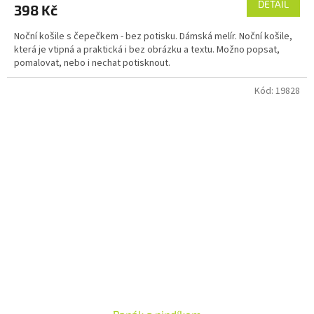
DETAIL
398 Kč
Noční košile s čepečkem - bez potisku. Dámská melír. Noční košile,
která je vtipná a praktická i bez obrázku a textu. Možno popsat,
pomalovat, nebo i nechat potisknout.
Kód:
19828