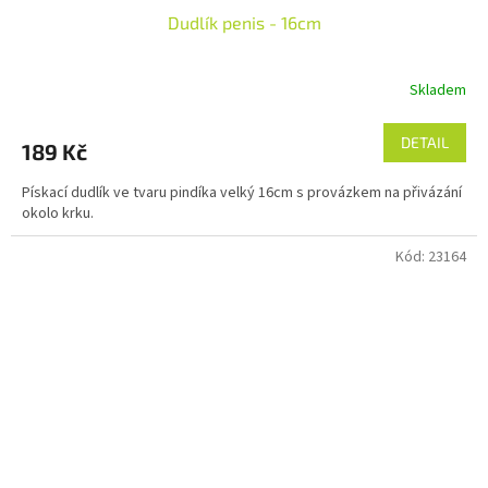
Dudlík penis - 16cm
Skladem
DETAIL
189 Kč
Pískací dudlík ve tvaru pindíka velký 16cm s provázkem na přivázání
okolo krku.
Kód:
23164