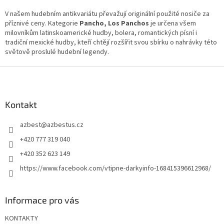
V našem hudebním antikvariátu převažují originální použité nosiče za
příznivé ceny. Kategorie
Pancho, Los Panchos
je určena všem
milovníkům latinskoamerické hudby, bolera, romantických písní i
tradiční mexické hudby, kteří chtějí rozšířit svou sbírku o nahrávky této
světově proslulé hudební legendy.
Z
á
p
a
Kontakt
t
azbest
@
azbestus.cz
í
+420 777 319 040
+420 352 623 149
https://www.facebook.com/vtipne-darkyinfo-168415396612968/
Informace pro vás
KONTAKTY