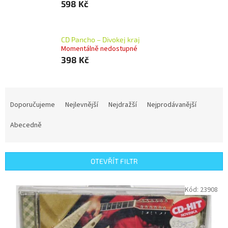
598 Kč
CD Pancho – Divokej kraj
Momentálně nedostupné
398 Kč
Ř
a
Doporučujeme
Nejlevnější
Nejdražší
Nejprodávanější
z
e
Abecedně
n
í
p
OTEVŘÍT FILTR
r
o
V
Kód:
23908
d
ý
u
p
k
i
t