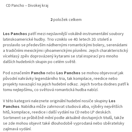
CD Pancho – Divokej kraj
2
položek celkem
O
v
l
Los Panchos
patří mezi nejslavnější vokálně-instrumentální soubory
á
latinskoamerické hudby. Trio vzniklo ve 40. letech 20. století a
d
proslavilo se především nádhernými romantickými bolery, serenádami
a
a tradičními mexickými i jihoamerickými písněmi. Jejich charakteristický
c
vícehlasý zpěv doprovázený kytarami se stal inspirací pro mnoho
í
dalších hudebních skupin po celém světě.
p
r
Pod označením
Pancho
nebo
Los Panchos
se mohou objevovat jak
v
původní nahrávky legendárního tria, tak kompilace, reedice nebo
k
projekty navazující na jejich hudební odkaz. Jejich tvorba dodnes patří k
y
tomu nejlepšímu, co světová romantická hudba nabízí.
v
ý
V této kategorii naleznete originální hudební nosiče skupiny
Los
p
Panchos
. Nabídka může zahrnovat studiová alba, výběry největších
i
hitů, kompilace, reedice i další vydání na CD nebo LP deskách.
s
Sortiment se průběžně mění podle aktuálně dostupných titulů, takže
u
se zde mohou objevit také dlouhodobě vyprodaná nebo sběratelsky
zajímavá vydání.