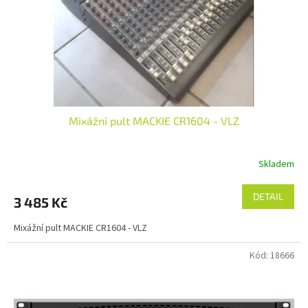
o
d
u
k
t
ů
Mixážní pult MACKIE CR1604 - VLZ
Skladem
DETAIL
3 485 Kč
Mixážní pult MACKIE CR1604 - VLZ
Kód:
18666