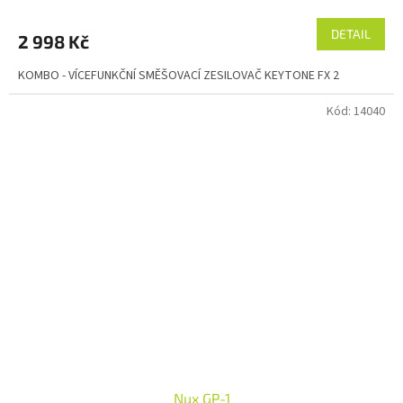
DETAIL
2 998 Kč
KOMBO - VÍCEFUNKČNÍ SMĚŠOVACÍ ZESILOVAČ KEYTONE FX 2
Kód:
14040
Nux GP-1