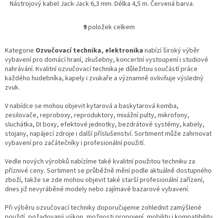
Nástrojový kabel Jack-Jack 6,3 mm. Délka 4,5 m. Červená barva.
9
položek celkem
O
v
l
Kategorie
Ozvučovací technika, elektronika
nabízí široký výběr
á
vybavení pro domácí hraní, zkušebny, koncertní vystoupení i studiové
d
nahrávání. Kvalitní ozvučovací technika je důležitou součástí práce
a
každého hudebníka, kapely i zvukaře a významně ovlivňuje výsledný
c
zvuk.
í
p
V nabídce se mohou objevit kytarová a baskytarová komba,
r
zesilovače, reproboxy, reproduktory, mixážní pulty, mikrofony,
v
sluchátka, DI boxy, efektové jednotky, bezdrátové systémy, kabely,
k
stojany, napájecí zdroje i další příslušenství. Sortiment může zahrnovat
y
vybavení pro začátečníky i profesionální použití.
v
ý
Vedle nových výrobků nabízíme také kvalitní použitou techniku za
p
příznivé ceny. Sortiment se průběžně mění podle aktuálně dostupného
i
zboží, takže se zde mohou objevit také starší profesionální zařízení,
s
dnes již nevyráběné modely nebo zajímavé bazarové vybavení.
u
Při výběru ozvučovací techniky doporučujeme zohlednit zamýšlené
použití, požadovaný výkon, možnosti propojení, mobilitu i kompatibilitu