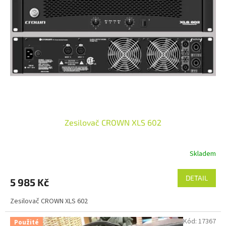
Zesilovač CROWN XLS 602
Skladem
DETAIL
5 985 Kč
Zesilovač CROWN XLS 602
Kód:
17367
Použité