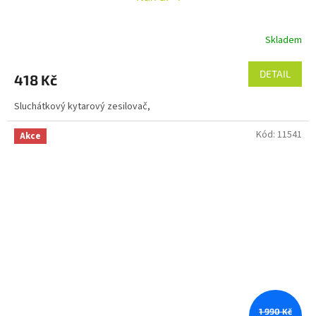
Skladem
DETAIL
418 Kč
Sluchátkový kytarový zesilovač,
Kód:
11541
Akce
1 990 Kč