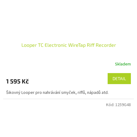
Looper TC Electronic WireTap Riff Recorder
Skladem
DETAIL
1 595 Kč
Šikovný Looper pro nahrávání smyček, riffů, nápadů atd.
Kód:
1259G48