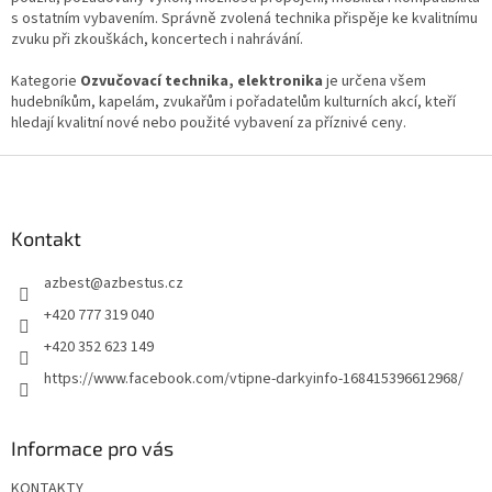
s ostatním vybavením. Správně zvolená technika přispěje ke kvalitnímu
zvuku při zkouškách, koncertech i nahrávání.
Kategorie
Ozvučovací technika, elektronika
je určena všem
hudebníkům, kapelám, zvukařům i pořadatelům kulturních akcí, kteří
hledají kvalitní nové nebo použité vybavení za příznivé ceny.
Z
á
p
a
Kontakt
t
azbest
@
azbestus.cz
í
+420 777 319 040
+420 352 623 149
https://www.facebook.com/vtipne-darkyinfo-168415396612968/
Informace pro vás
KONTAKTY