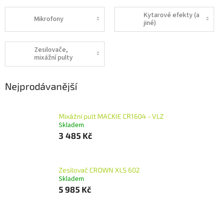
Kytarové efekty (a
Mikrofony
jiné)
Zesilovače,
mixážní pulty
Nejprodávanější
Mixážní pult MACKIE CR1604 - VLZ
Skladem
3 485 Kč
Zesilovač CROWN XLS 602
Skladem
5 985 Kč