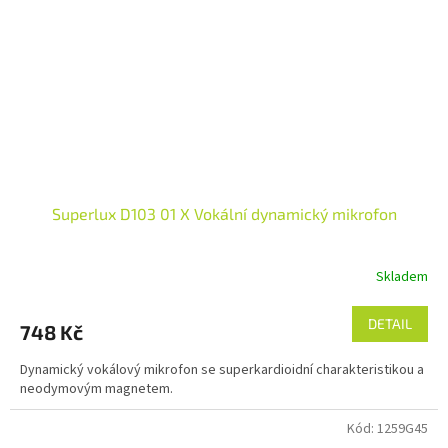
Superlux D103 01 X Vokální dynamický mikrofon
Skladem
DETAIL
748 Kč
Dynamický vokálový mikrofon se superkardioidní charakteristikou a
neodymovým magnetem.
Kód:
1259G45