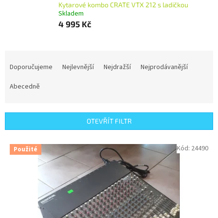
Kytarové kombo CRATE VTX 212 s ladičkou
Skladem
4 995 Kč
Ř
a
Doporučujeme
Nejlevnější
Nejdražší
Nejprodávanější
z
e
Abecedně
n
í
p
OTEVŘÍT FILTR
r
o
V
Kód:
24490
Použité
d
ý
u
p
k
i
t
s
ů
p
r