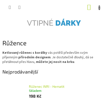
Přejít
NÁKUP
na
obsah
KOŠÍK
Růžence
Ketlovaný růženec s korálky
vás potěší především svým
příjemným
přírodním designem
. Je dostatečně dlouhý, dá se
přetáhnout přes hlavu,
můžete jej nosit na krku
.
Nejprodávanější
Růženec INRI - Hematit
Skladem
198 Kč