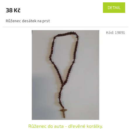
DETAIL
38 Kč
Růženec desátek na prst
Kód:
19891
Růženec do auta - dřevěné korálky.