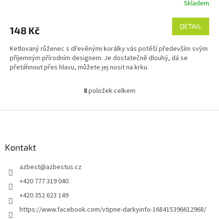
Skladem
DETAIL
148 Kč
Ketlovaný růženec s dřevěnými korálky vás potěší především svým
příjemným přírodním designem. Je dostatečně dlouhý, dá se
přetáhnout přes hlavu, můžete jej nosit na krku.
8
položek celkem
O
v
l
Z
á
á
d
p
a
a
Kontakt
c
t
í
azbest
@
azbestus.cz
í
p
r
+420 777 319 040
v
+420 352 623 149
k
y
https://www.facebook.com/vtipne-darkyinfo-168415396612968/
v