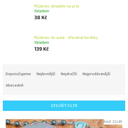
Růženec desátek na prst
Skladem
38 Kč
Růženec do auta - dřevěné korálky.
Skladem
139 Kč
Ř
a
Doporučujeme
Nejlevnější
Nejdražší
Nejprodávanější
z
e
Abecedně
n
í
p
OTEVŘÍT FILTR
r
o
V
Kód:
21145
d
ý