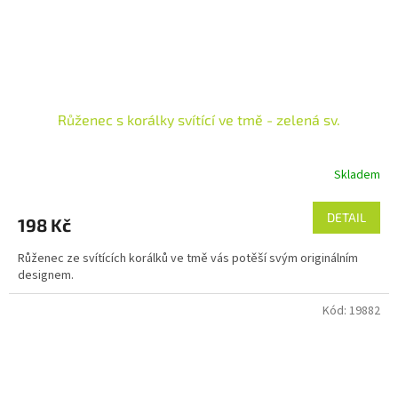
Růženec s korálky svítící ve tmě - zelená sv.
Skladem
DETAIL
198 Kč
Růženec ze svítících korálků ve tmě vás potěší svým originálním
designem.
Kód:
19882