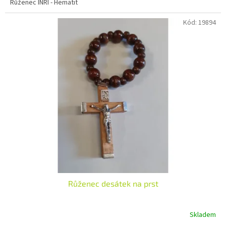
Růženec INRI - Hematit
Kód:
19894
Růženec desátek na prst
Skladem